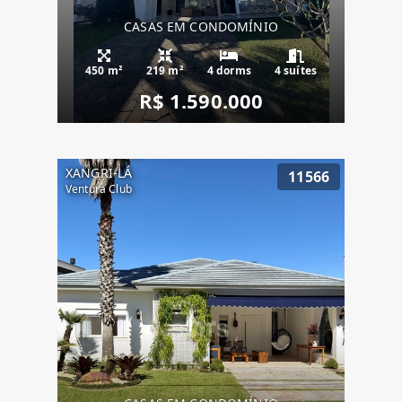
CASAS EM CONDOMÍNIO
450 m²
219 m²
4 dorms
4 suítes
R$ 1.590.000
XANGRI-LÁ
11566
Ventura Club