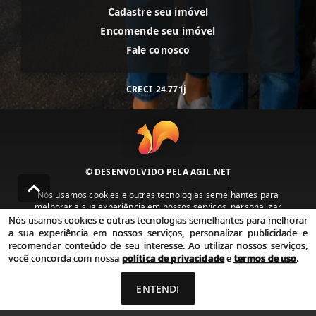
Cadastre seu imóvel
Encomende seu imóvel
Fale conosco
CRECI
24.771j
© DESENVOLVIDO PELA
AGIL.NET
Nós usamos cookies e outras tecnologias semelhantes para
melhorar a sua experiência em nossos serviços, personalizar
publicidade e recomendar conteúdo de seu interesse. Ao utilizar
Nós usamos cookies e outras tecnologias semelhantes para melhorar
nossos serviços, você concorda com nossa política de privacidade e
a sua experiência em nossos serviços, personalizar publicidade e
termos de uso.
recomendar conteúdo de seu interesse. Ao utilizar nossos serviços,
você concorda com nossa
política de privacidade
e
termos de uso
.
Política de Privacidade
Termos de uso
ENTENDI