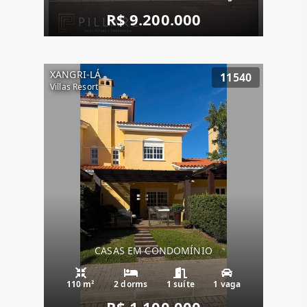
R$ 9.200.000
XANGRI-LÁ
11540
Villas Resort
CASAS EM CONDOMÍNIO
110 m²
2 dorms
1 suíte
1 vaga
R$ 1.100.000