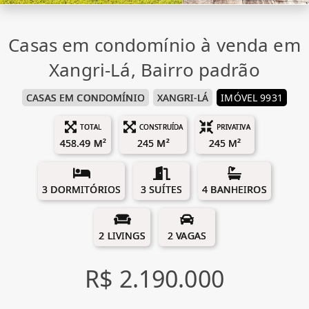
Casas em condomínio à venda em
Xangri-Lá, Bairro padrão
CASAS EM CONDOMÍNIO
XANGRI-LÁ
IMÓVEL 9931
TOTAL
CONSTRUÍDA
PRIVATIVA
458.49 M²
245 M²
245 M²
3 DORMITÓRIOS
3 SUÍTES
4 BANHEIROS
2 LIVINGS
2 VAGAS
R$ 2.190.000