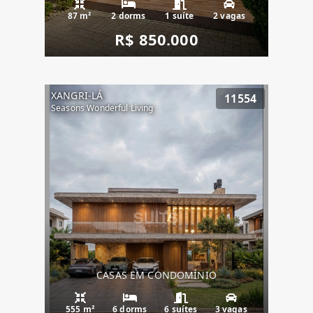
87 m²
2 dorms
1 suíte
2 vagas
R$ 850.000
XANGRI-LÁ
11554
Seasons Wonderful Living
CASAS EM CONDOMÍNIO
555 m²
6 dorms
6 suítes
3 vagas