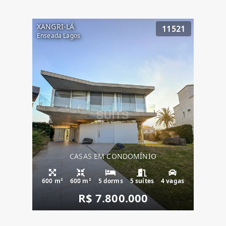
XANGRI-LÁ
11521
Enseada Lagos
CASAS EM CONDOMÍNIO
600 m²
600 m²
5 dorms
5 suítes
4 vagas
R$ 7.800.000