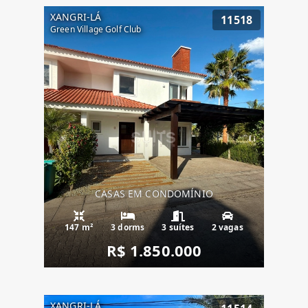
XANGRI-LÁ
11518
Green Village Golf Club
CASAS EM CONDOMÍNIO
147 m²
3 dorms
3 suítes
2 vagas
R$ 1.850.000
XANGRI-LÁ