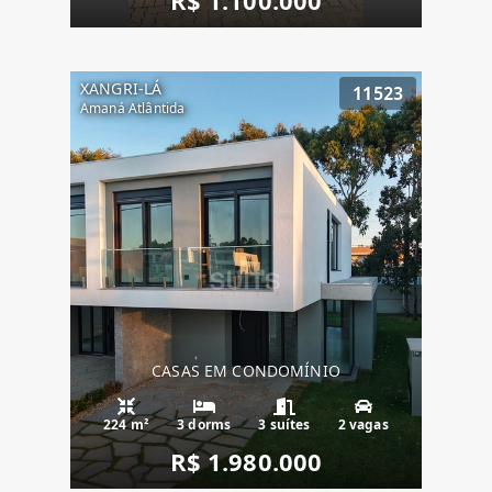
XANGRI-LÁ
11523
Amaná Atlântida
CASAS EM CONDOMÍNIO
224 m²
3 dorms
3 suítes
2 vagas
R$ 1.980.000