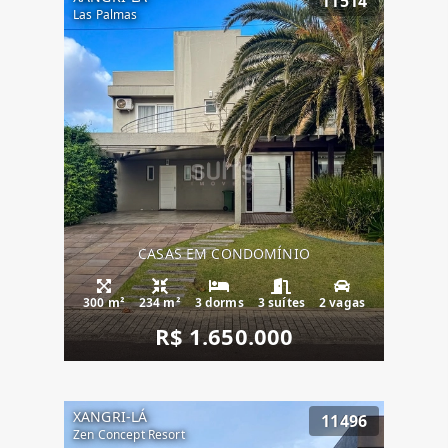
11514
Las Palmas
CASAS EM CONDOMÍNIO
300 m²
234 m²
3 dorms
3 suítes
2 vagas
R$ 1.650.000
XANGRI-LÁ
11496
Zen Concept Resort