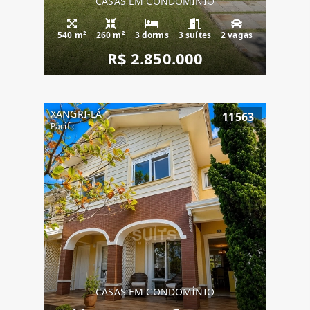
CASAS EM CONDOMÍNIO
540 m²
260 m²
3 dorms
3 suítes
2 vagas
R$ 2.850.000
XANGRI-LÁ
11563
Pacific
CASAS EM CONDOMÍNIO