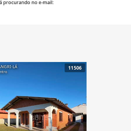
á procurando no e-mail:
ANGRI-LÁ
11506
ntro