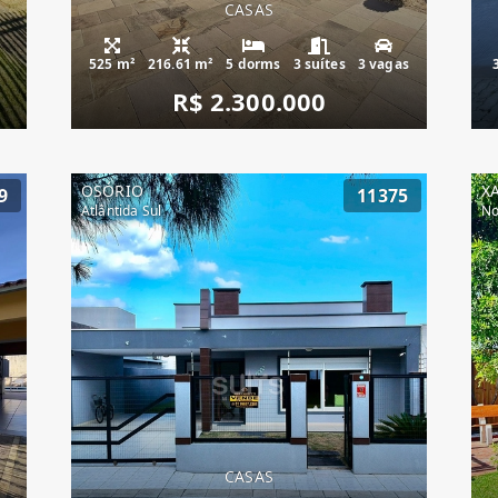
CASAS
525 m²
216.61 m²
5 dorms
3 suítes
3 vagas
R$ 2.300.000
OSÓRIO
X
9
11375
Atlântida Sul
No
CASAS