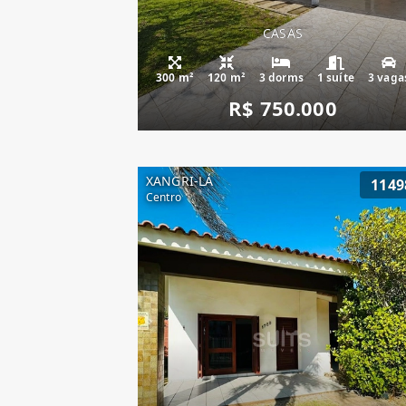
CASAS
300 m²
120 m²
3 dorms
1 suíte
3 vaga
R$ 750.000
XANGRI-LÁ
1149
Centro