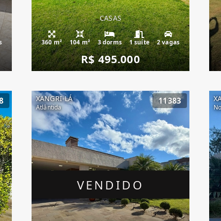
CASAS
s
360 m²
104 m²
3 dorms
1 suíte
2 vagas
R$ 495.000
XANGRI-LÁ
X
8
11383
Atlântida
No
VENDIDO