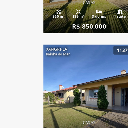
CASAS
360 m²
189 m²
3 dorms
1 suíte
R$ 850.000
XANGRI-LÁ
1137
Rainha do Mar
CASAS