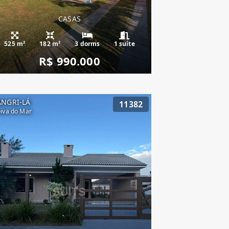
CASAS
525 m²
182 m²
3 dorms
1 suíte
R$ 990.000
ANGRI-LÁ
11382
iva do Mar