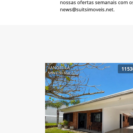
nossas ofertas semanais com os
XANGRI-LÁ
1153
Noiva do Mar