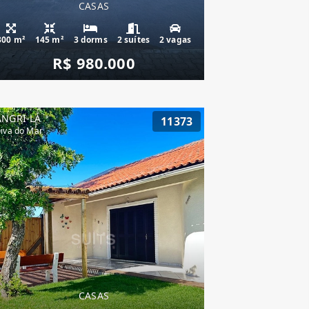
CASAS
300 m²
145 m²
3 dorms
2 suítes
2 vagas
R$ 980.000
ANGRI-LÁ
11373
iva do Mar
CASAS