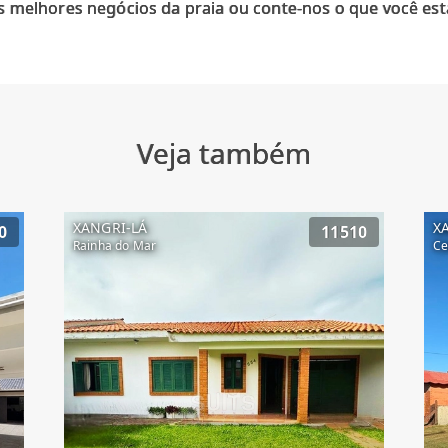
 melhores negócios da praia ou conte-nos o que você est
Veja também
XANGRI-LÁ
X
0
11510
Rainha do Mar
Ce