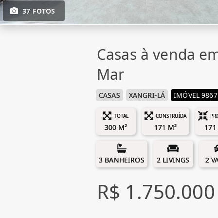
37 FOTOS
Casas à venda em
Mar
CASAS
XANGRI-LÁ
IMÓVEL 9867
TOTAL
CONSTRUÍDA
PR
300 M²
171 M²
171
3 BANHEIROS
2 LIVINGS
2 V
R$ 1.750.000