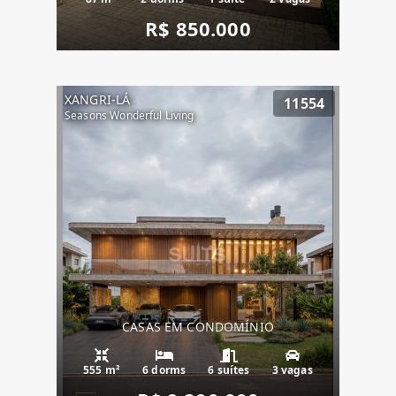
R$ 850.000
XANGRI-LÁ
11554
Seasons Wonderful Living
CASAS EM CONDOMÍNIO
555 m²
6 dorms
6 suítes
3 vagas