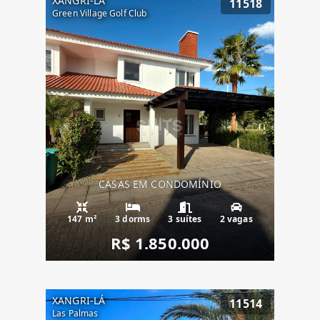
XANGRI-LÁ
11518
Green Village Golf Club
CASAS EM CONDOMÍNIO
147 m²
3 dorms
3 suítes
2 vagas
R$ 1.850.000
XANGRI-LÁ
11514
Las Palmas