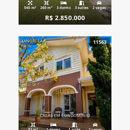
540 m²
260 m²
3 dorms
3 suítes
2 vagas
R$ 2.850.000
XANGRI-LÁ
11563
Pacific
CASAS EM CONDOMÍNIO
87 m²
2 dorms
1 suíte
2 vagas