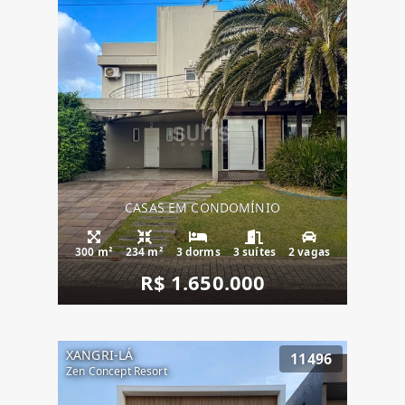
CASAS EM CONDOMÍNIO
300 m²
234 m²
3 dorms
3 suítes
2 vagas
R$ 1.650.000
XANGRI-LÁ
11496
Zen Concept Resort