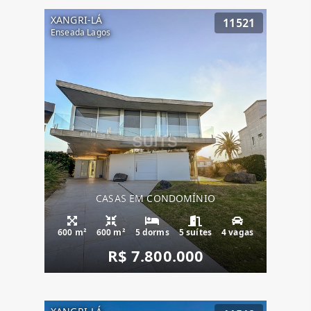
XANGRI-LÁ
11521
Enseada Lagos
CASAS EM CONDOMÍNIO
600 m²
600 m²
5 dorms
5 suítes
4 vagas
R$ 7.800.000