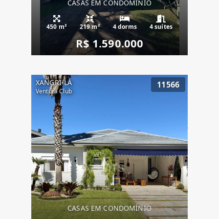
CASAS EM CONDOMÍNIO
450 m²
219 m²
4 dorms
4 suítes
R$ 1.590.000
XANGRI-LÁ
11566
Ventura Club
CASAS EM CONDOMÍNIO