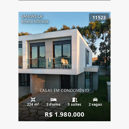
XANGRI-LÁ
11523
Amaná Atlântida
CASAS EM CONDOMÍNIO
224 m²
3 dorms
3 suítes
2 vagas
R$ 1.980.000