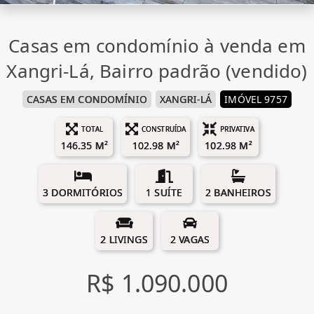
Casas em condomínio à venda em
Xangri-Lá, Bairro padrão (vendido)
CASAS EM CONDOMÍNIO
XANGRI-LÁ
IMÓVEL 9757
TOTAL
CONSTRUÍDA
PRIVATIVA
146.35 M²
102.98 M²
102.98 M²
3 DORMITÓRIOS
1 SUÍTE
2 BANHEIROS
2 LIVINGS
2 VAGAS
R$ 1.090.000