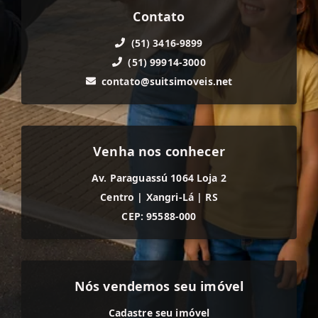
Contato
(51) 3416-9899
(51) 99914-3000
contato@suitsimoveis.net
Venha nos conhecer
Av. Paraguassú 1064 Loja 2
Centro
|
Xangri-Lá
|
RS
CEP: 95588-000
Nós vendemos seu imóvel
Cadastre seu imóvel