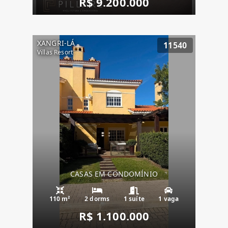
R$ 9.200.000
XANGRI-LÁ
11540
Villas Resort
CASAS EM CONDOMÍNIO
110 m²
2 dorms
1 suíte
1 vaga
R$ 1.100.000