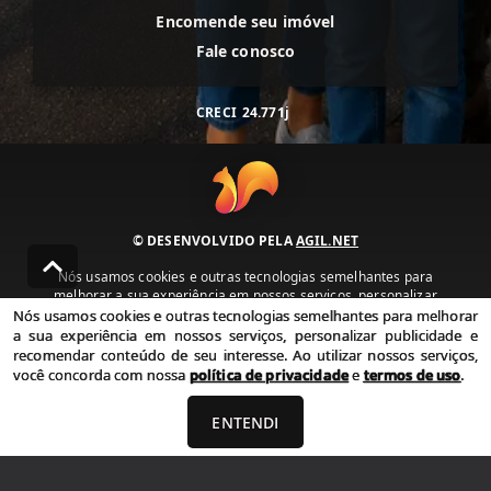
Encomende seu imóvel
Fale conosco
CRECI
24.771j
© DESENVOLVIDO PELA
AGIL.NET
Nós usamos cookies e outras tecnologias semelhantes para
melhorar a sua experiência em nossos serviços, personalizar
publicidade e recomendar conteúdo de seu interesse. Ao utilizar
Nós usamos cookies e outras tecnologias semelhantes para melhorar
nossos serviços, você concorda com nossa política de privacidade e
a sua experiência em nossos serviços, personalizar publicidade e
termos de uso.
recomendar conteúdo de seu interesse. Ao utilizar nossos serviços,
você concorda com nossa
política de privacidade
e
termos de uso
.
Política de Privacidade
Termos de uso
ENTENDI