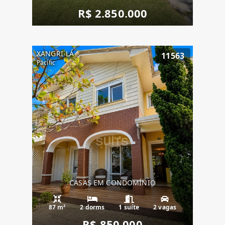
R$ 2.850.000
XANGRI-LÁ
11563
Pacific
CASAS EM CONDOMÍNIO
87 m²
2 dorms
1 suíte
2 vagas
R$ 850.000