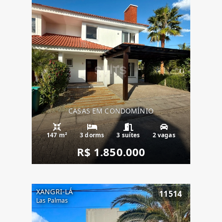
CASAS EM CONDOMÍNIO
147 m²
3 dorms
3 suítes
2 vagas
R$ 1.850.000
XANGRI-LÁ
11514
Las Palmas