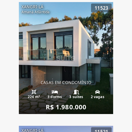
XANGRI-LÁ
11523
Amaná Atlântida
CASAS EM CONDOMÍNIO
224 m²
3 dorms
3 suítes
2 vagas
R$ 1.980.000
XANGRI-LÁ
11521