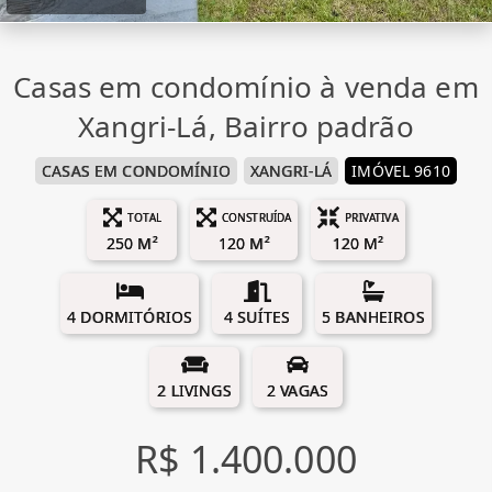
Casas em condomínio à venda em
Xangri-Lá, Bairro padrão
CASAS EM CONDOMÍNIO
XANGRI-LÁ
IMÓVEL 9610
TOTAL
CONSTRUÍDA
PRIVATIVA
250 M²
120 M²
120 M²
4 DORMITÓRIOS
4 SUÍTES
5 BANHEIROS
2 LIVINGS
2 VAGAS
R$ 1.400.000