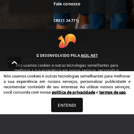
Fale conosco
CRECI
24.771j
© DESENVOLVIDO PELA
AGIL.NET
Nós usamos cookies e outras tecnologias semelhantes para
melhorar a sua experiência em nossos serviços, personalizar
publicidade e recomendar conteúdo de seu interesse. Ao utilizar
Nós usamos cookies e outras tecnologias semelhantes para melhorar
nossos serviços, você concorda com nossa política de privacidade e
a sua experiência em nossos serviços, personalizar publicidade e
termos de uso.
recomendar conteúdo de seu interesse. Ao utilizar nossos serviços,
você concorda com nossa
política de privacidade
e
termos de uso
.
Política de Privacidade
Termos de uso
ENTENDI