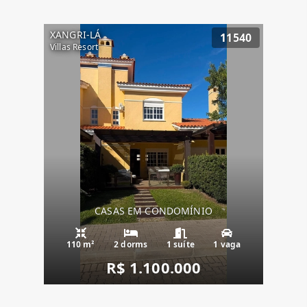
XANGRI-LÁ
11540
Villas Resort
CASAS EM CONDOMÍNIO
110 m²
2 dorms
1 suíte
1 vaga
R$ 1.100.000