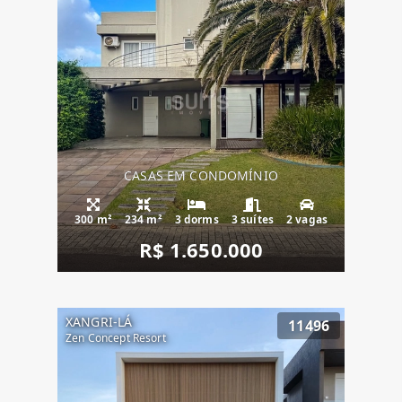
CASAS EM CONDOMÍNIO
300 m²
234 m²
3 dorms
3 suítes
2 vagas
R$ 1.650.000
XANGRI-LÁ
11496
Zen Concept Resort