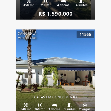
450 m²
219 m²
4 dorms
4 suítes
R$ 1.590.000
XANGRI-LÁ
11566
Ventura Club
CASAS EM CONDOMÍNIO
540 m²
260 m²
3 dorms
3 suítes
2 vagas