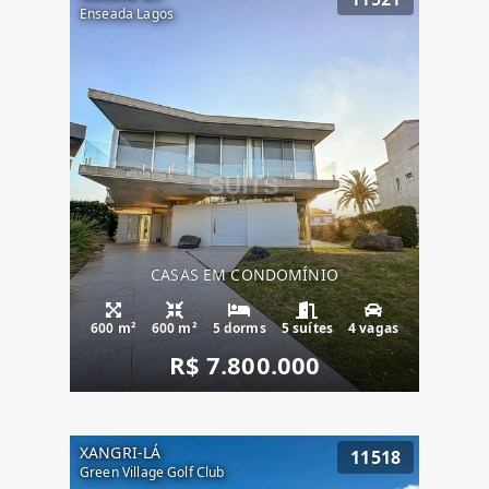
Enseada Lagos
CASAS EM CONDOMÍNIO
600 m²
600 m²
5 dorms
5 suítes
4 vagas
R$ 7.800.000
XANGRI-LÁ
11518
Green Village Golf Club