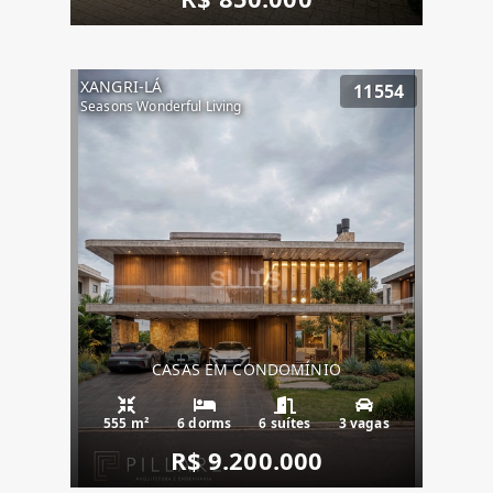
XANGRI-LÁ
11554
Seasons Wonderful Living
CASAS EM CONDOMÍNIO
555 m²
6 dorms
6 suítes
3 vagas
R$ 9.200.000