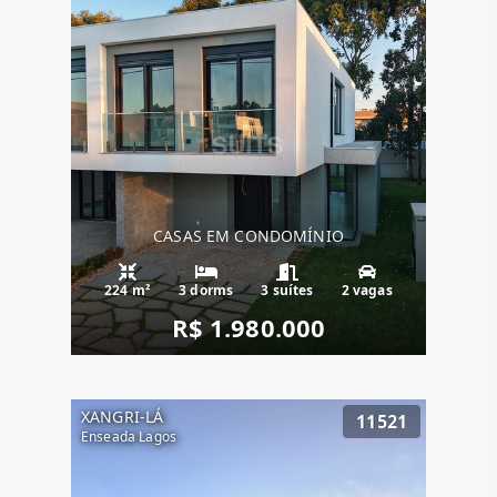
CASAS EM CONDOMÍNIO
224 m²
3 dorms
3 suítes
2 vagas
R$ 1.980.000
XANGRI-LÁ
11521
Enseada Lagos