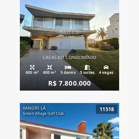
CASAS EM CONDOMÍNIO
600 m²
600 m²
5 dorms
5 suítes
4 vagas
R$ 7.800.000
XANGRI-LÁ
11518
Green Village Golf Club