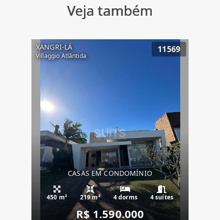
Veja também
XANGRI-LÁ
11569
Villaggio Atlântida
CASAS EM CONDOMÍNIO
450 m²
219 m²
4 dorms
4 suítes
R$ 1.590.000