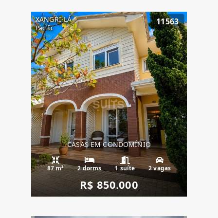
XANGRI-LÁ
11563
Pacific
CASAS EM CONDOMÍNIO
87 m²
2 dorms
1 suíte
2 vagas
R$ 850.000