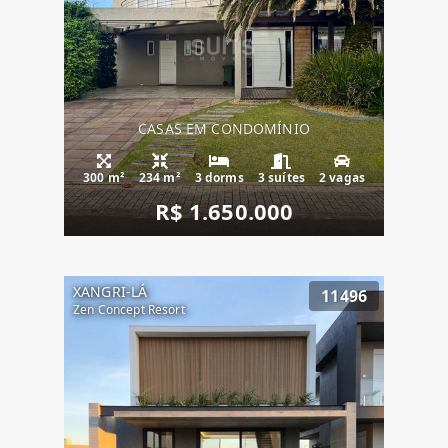
CASAS EM CONDOMÍNIO
300 m²
234 m²
3 dorms
3 suítes
2 vagas
R$ 1.650.000
XANGRI-LÁ
11496
Zen Concept Resort