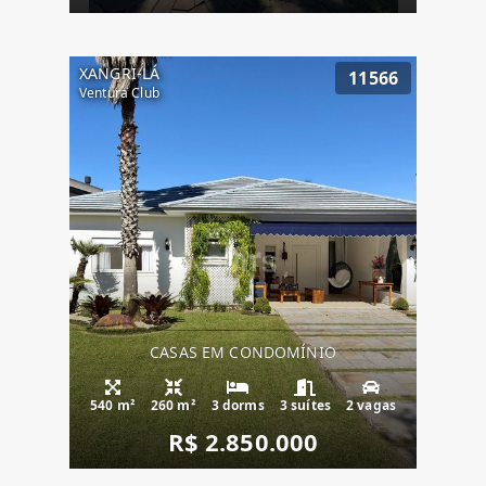
XANGRI-LÁ
11566
Ventura Club
CASAS EM CONDOMÍNIO
540 m²
260 m²
3 dorms
3 suítes
2 vagas
R$ 2.850.000