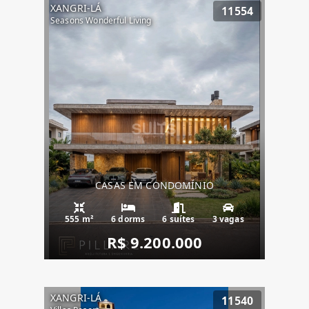
XANGRI-LÁ
11554
Seasons Wonderful Living
CASAS EM CONDOMÍNIO
555 m²
6 dorms
6 suítes
3 vagas
R$ 9.200.000
XANGRI-LÁ
11540