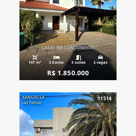
CASAS EM CONDOMÍNIO
147 m²
3 dorms
3 suítes
2 vagas
R$ 1.850.000
XANGRI-LÁ
11514
Las Palmas