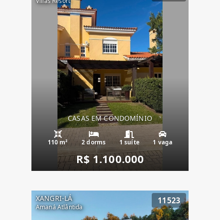
Villas Resort
CASAS EM CONDOMÍNIO
110 m²
2 dorms
1 suíte
1 vaga
R$ 1.100.000
XANGRI-LÁ
11523
Amaná Atlântida