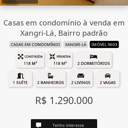
Casas em condomínio à venda em
Xangri-Lá, Bairro padrão
CASAS EM CONDOMÍNIO
XANGRI-LÁ
IMÓVEL 9603
CONSTRUÍDA
PRIVATIVA
118 M²
118 M²
2 DORMITÓRIOS
1 SUÍTE
2 BANHEIROS
2 LIVINGS
2 VAGAS
R$ 1.290.000
Tenho interesse