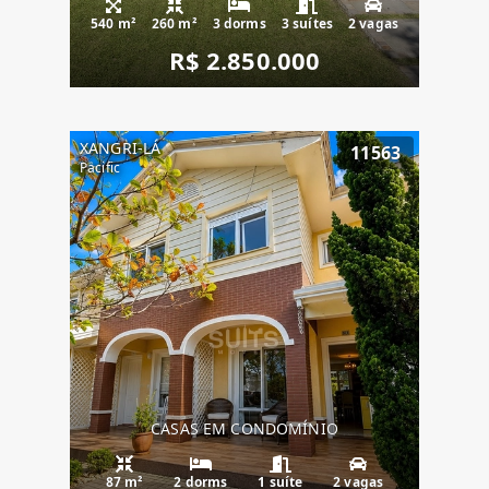
540 m²
260 m²
3 dorms
3 suítes
2 vagas
R$ 2.850.000
XANGRI-LÁ
11563
Pacific
CASAS EM CONDOMÍNIO
87 m²
2 dorms
1 suíte
2 vagas