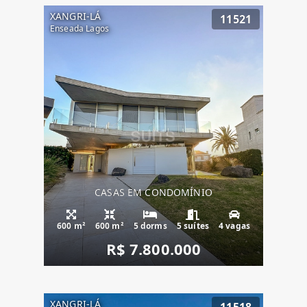
XANGRI-LÁ
11521
Enseada Lagos
CASAS EM CONDOMÍNIO
600 m²
600 m²
5 dorms
5 suítes
4 vagas
R$ 7.800.000
XANGRI-LÁ
11518