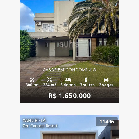
CASAS EM CONDOMÍNIO
300 m²
234 m²
3 dorms
3 suítes
2 vagas
R$ 1.650.000
XANGRI-LÁ
11496
Zen Concept Resort