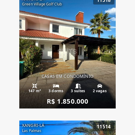
Green Village Golf Club
CASAS EM CONDOMÍNIO
147 m²
3 dorms
3 suítes
2 vagas
R$ 1.850.000
XANGRI-LÁ
11514
Las Palmas