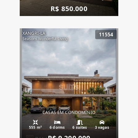
R$ 850.000
XANGRI-LÁ
11554
Seasons Wonderful Living
CASAS EM CONDOMÍNIO
555 m²
6 dorms
6 suítes
3 vagas
R$ 9.200.000