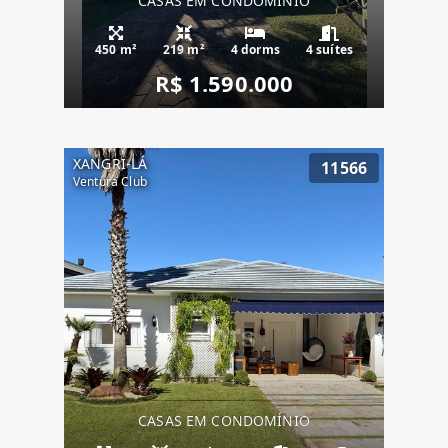
CASAS EM CONDOMÍNIO
450 m²
219 m²
4 dorms
4 suítes
R$ 1.590.000
XANGRI-LÁ
11566
Ventura Club
CASAS EM CONDOMÍNIO