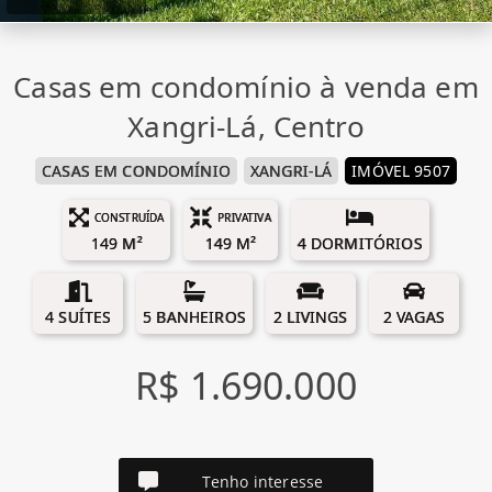
Casas em condomínio à venda em
Xangri-Lá, Centro
CASAS EM CONDOMÍNIO
XANGRI-LÁ
IMÓVEL 9507
CONSTRUÍDA
PRIVATIVA
149 M²
149 M²
4 DORMITÓRIOS
4 SUÍTES
5 BANHEIROS
2 LIVINGS
2 VAGAS
R$ 1.690.000
Tenho interesse