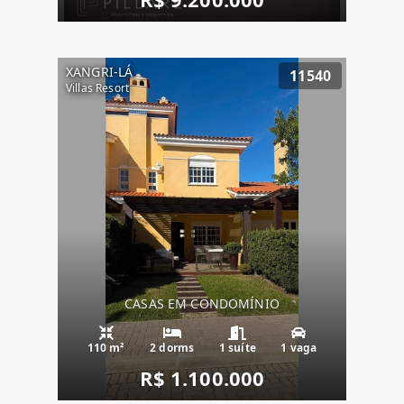
XANGRI-LÁ
11540
Villas Resort
CASAS EM CONDOMÍNIO
110 m²
2 dorms
1 suíte
1 vaga
R$ 1.100.000