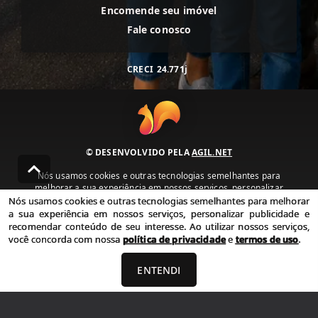
Encomende seu imóvel
Fale conosco
CRECI
24.771j
© DESENVOLVIDO PELA
AGIL.NET
Nós usamos cookies e outras tecnologias semelhantes para
melhorar a sua experiência em nossos serviços, personalizar
publicidade e recomendar conteúdo de seu interesse. Ao utilizar
Nós usamos cookies e outras tecnologias semelhantes para melhorar
nossos serviços, você concorda com nossa política de privacidade e
a sua experiência em nossos serviços, personalizar publicidade e
termos de uso.
recomendar conteúdo de seu interesse. Ao utilizar nossos serviços,
você concorda com nossa
política de privacidade
e
termos de uso
.
Política de Privacidade
Termos de uso
ENTENDI