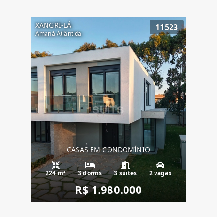
XANGRI-LÁ
11523
Amaná Atlântida
CASAS EM CONDOMÍNIO
224 m²
3 dorms
3 suítes
2 vagas
R$ 1.980.000