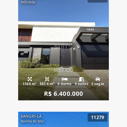
Atlântida
SOBRADO
1160 m²
583.6 m²
6 dorms
6 suítes
2 vagas
R$ 6.400.000
XANGRI-LÁ
11279
Rainha do Mar