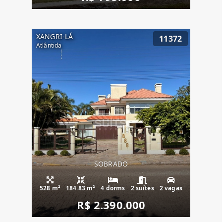
XANGRI-LÁ
11372
Atlântida
SOBRADO
528 m²
184.83 m²
4 dorms
2 suítes
2 vagas
R$ 2.390.000