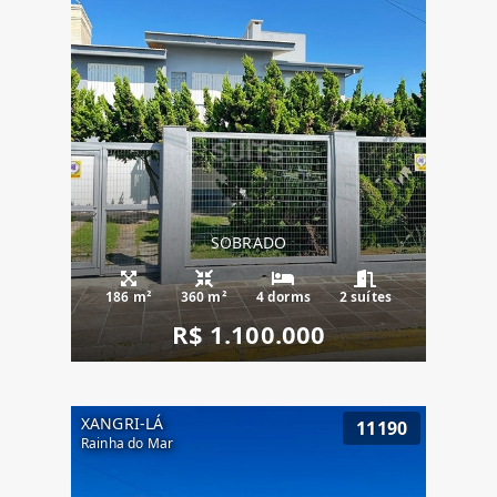
SOBRADO
186 m²
360 m²
4 dorms
2 suítes
R$ 1.100.000
XANGRI-LÁ
11190
Rainha do Mar