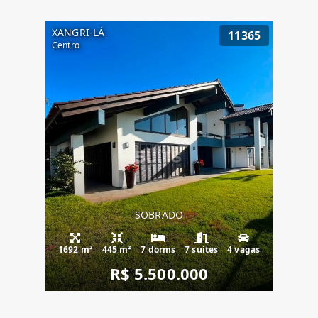
XANGRI-LÁ
11365
Centro
SOBRADO
1692 m²
445 m²
7 dorms
7 suítes
4 vagas
R$ 5.500.000