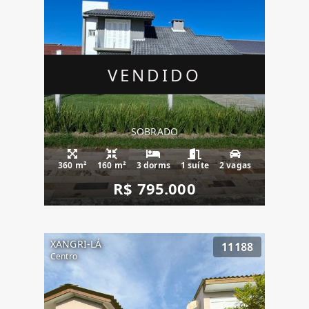
VENDIDO
SOBRADO
360 m²
160 m²
3 dorms
1 suíte
2 vagas
R$ 795.000
XANGRI-LÁ
11188
Centro