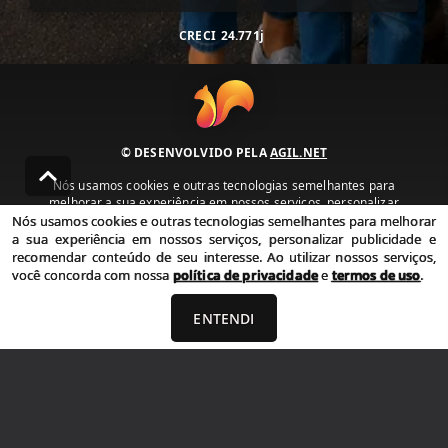
CRECI
24.771j
© DESENVOLVIDO PELA
AGIL.NET
Nós usamos cookies e outras tecnologias semelhantes para
melhorar a sua experiência em nossos serviços, personalizar
publicidade e recomendar conteúdo de seu interesse. Ao utilizar
Nós usamos cookies e outras tecnologias semelhantes para melhorar
nossos serviços, você concorda com nossa política de privacidade e
a sua experiência em nossos serviços, personalizar publicidade e
termos de uso.
recomendar conteúdo de seu interesse. Ao utilizar nossos serviços,
você concorda com nossa
política de privacidade
e
termos de uso
.
Política de Privacidade
Termos de uso
ENTENDI