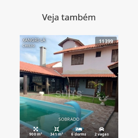
Veja também
XANGRI-LÁ
11399
Centro
SOBRADO
900 m²
341 m²
6 dorms
2 vagas