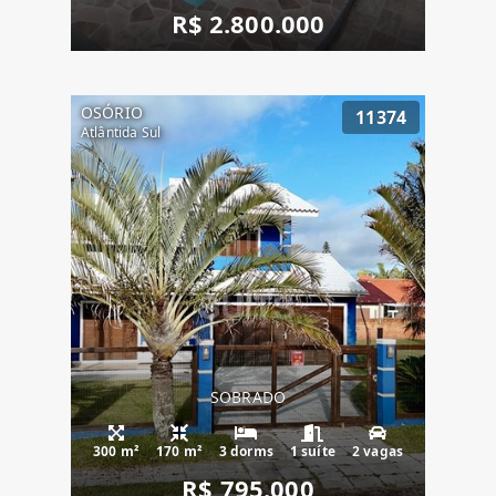
R$ 2.800.000
OSÓRIO
11374
Atlântida Sul
SOBRADO
300 m²
170 m²
3 dorms
1 suíte
2 vagas
R$ 795.000