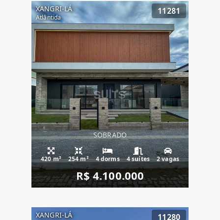
XANGRI-LÁ
11281
Atlântida
SOBRADO
420 m²
254 m²
4 dorms
4 suítes
2 vagas
R$ 4.100.000
XANGRI-LÁ
11280