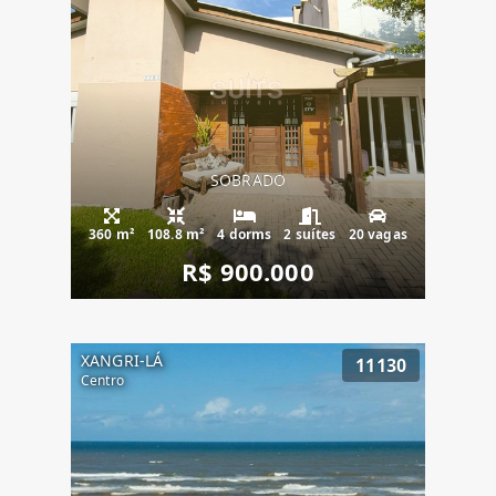
SOBRADO
360 m²
108.8 m²
4 dorms
2 suítes
20 vagas
R$ 900.000
XANGRI-LÁ
11130
Centro