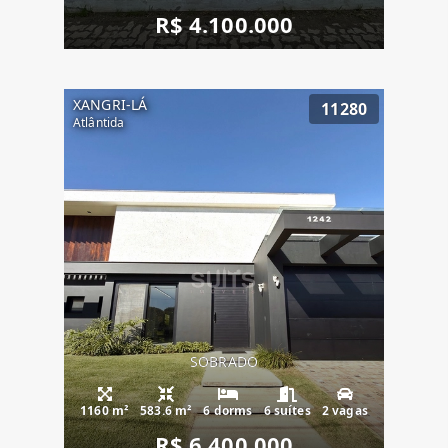
R$ 4.100.000
XANGRI-LÁ
11280
Atlântida
SOBRADO
1160 m²
583.6 m²
6 dorms
6 suítes
2 vagas
R$ 6.400.000