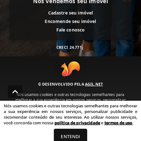
Nós vendemos seu imóvel
Cadastre seu imóvel
Encomende seu imóvel
Fale conosco
CRECI
24.771j
© DESENVOLVIDO PELA
AGIL.NET
Nós usamos cookies e outras tecnologias semelhantes para
melhorar a sua experiência em nossos serviços, personalizar
publicidade e recomendar conteúdo de seu interesse. Ao utilizar
Nós usamos cookies e outras tecnologias semelhantes para melhorar
nossos serviços, você concorda com nossa política de privacidade e
a sua experiência em nossos serviços, personalizar publicidade e
termos de uso.
recomendar conteúdo de seu interesse. Ao utilizar nossos serviços,
você concorda com nossa
política de privacidade
e
termos de uso
.
Política de Privacidade
Termos de uso
ENTENDI