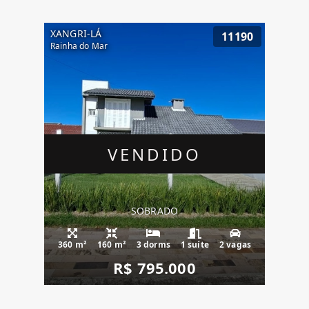
XANGRI-LÁ
11190
Rainha do Mar
VENDIDO
SOBRADO
360 m²
160 m²
3 dorms
1 suíte
2 vagas
R$ 795.000