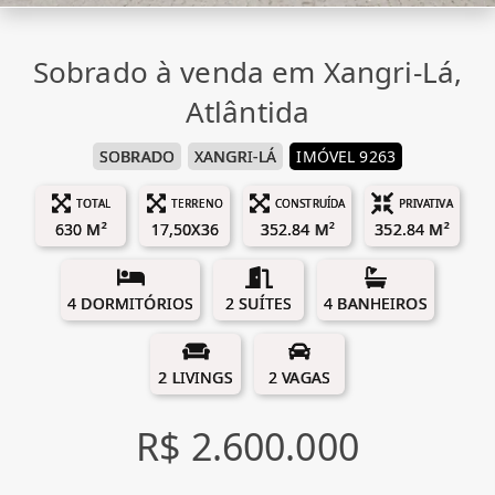
Sobrado à venda em Xangri-Lá,
Atlântida
SOBRADO
XANGRI-LÁ
IMÓVEL 9263
TOTAL
TERRENO
CONSTRUÍDA
PRIVATIVA
630 M²
17,50X36
352.84 M²
352.84 M²
4 DORMITÓRIOS
2 SUÍTES
4 BANHEIROS
2 LIVINGS
2 VAGAS
R$ 2.600.000