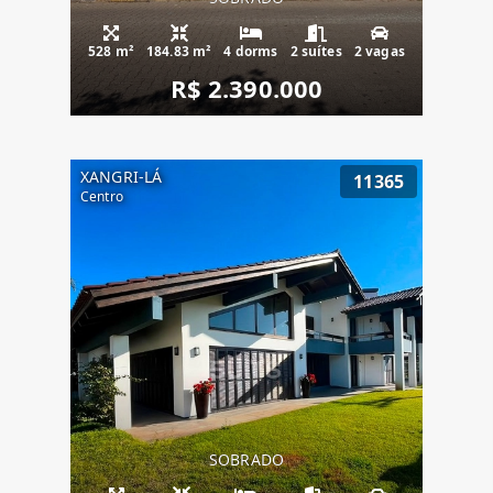
528 m²
184.83 m²
4 dorms
2 suítes
2 vagas
R$ 2.390.000
XANGRI-LÁ
11365
Centro
SOBRADO