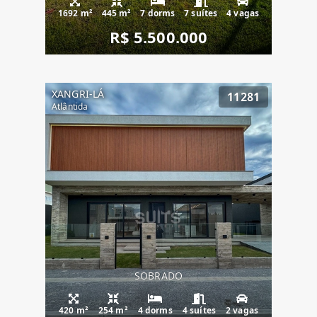
1692 m²
445 m²
7 dorms
7 suítes
4 vagas
R$ 5.500.000
XANGRI-LÁ
11281
Atlântida
SOBRADO
420 m²
254 m²
4 dorms
4 suítes
2 vagas