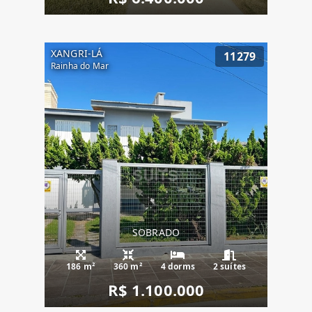
XANGRI-LÁ
11279
Rainha do Mar
SOBRADO
186 m²
360 m²
4 dorms
2 suítes
R$ 1.100.000