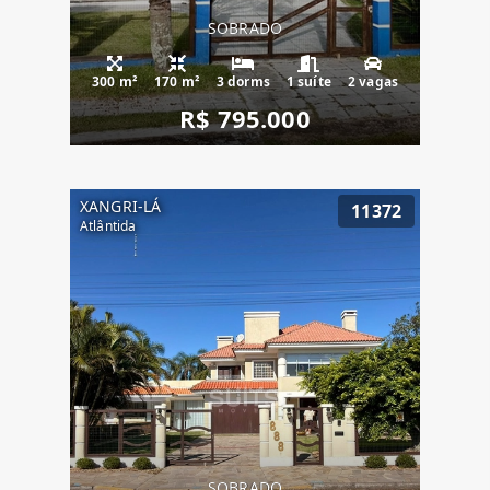
SOBRADO
300 m²
170 m²
3 dorms
1 suíte
2 vagas
R$ 795.000
XANGRI-LÁ
11372
Atlântida
SOBRADO