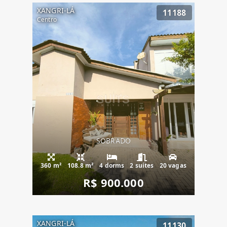
XANGRI-LÁ
11188
Centro
SOBRADO
360 m²
108.8 m²
4 dorms
2 suítes
20 vagas
R$ 900.000
XANGRI-LÁ
11130