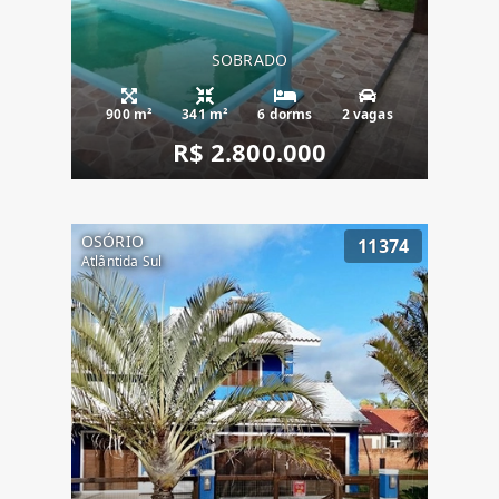
SOBRADO
900 m²
341 m²
6 dorms
2 vagas
R$ 2.800.000
OSÓRIO
11374
Atlântida Sul