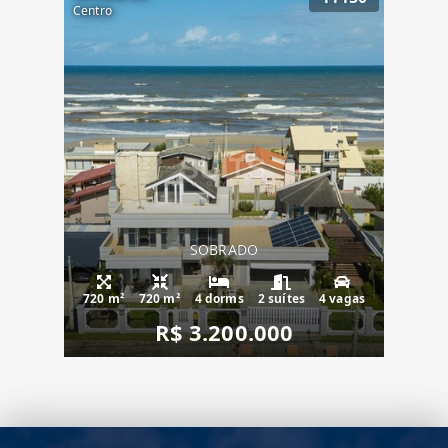
Centro
SOBRADO
720 m²
720 m²
4 dorms
2 suítes
4 vagas
R$ 3.200.000