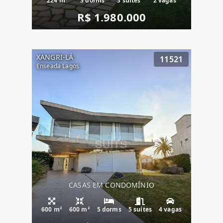
224 m²
3 dorms
3 suítes
2 vagas
R$ 1.980.000
XANGRI-LÁ
11521
Enseada Lagos
CASAS EM CONDOMÍNIO
600 m²
600 m²
5 dorms
5 suítes
4 vagas