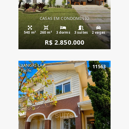
CASAS EM CONDOMÍNIO
540 m²
260 m²
3 dorms
3 suítes
2 vagas
R$ 2.850.000
XANGRI-LÁ
11563
Pacific