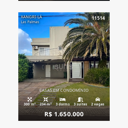
XANGRI-LÁ
11514
Las Palmas
CASAS EM CONDOMÍNIO
300 m²
234 m²
3 dorms
3 suítes
2 vagas
R$ 1.650.000