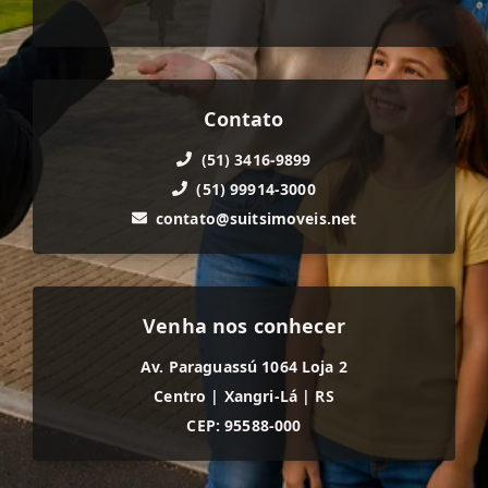
Contato
(51) 3416-9899
(51) 99914-3000
contato@suitsimoveis.net
Venha nos conhecer
Av. Paraguassú 1064 Loja 2
Centro
|
Xangri-Lá
|
RS
CEP: 95588-000