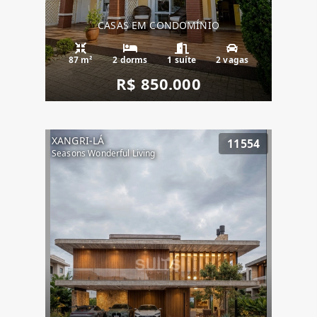
CASAS EM CONDOMÍNIO
87 m²
2 dorms
1 suíte
2 vagas
R$ 850.000
XANGRI-LÁ
11554
Seasons Wonderful Living