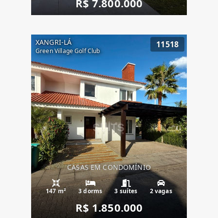
R$ 7.800.000
XANGRI-LÁ
11518
Green Village Golf Club
CASAS EM CONDOMÍNIO
147 m²
3 dorms
3 suítes
2 vagas
R$ 1.850.000