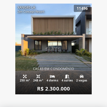
XANGRI-LÁ
11496
Zen Concept Resort
CASAS EM CONDOMÍNIO
250 m²
248 m²
4 dorms
4 suítes
2 vagas
R$ 2.300.000