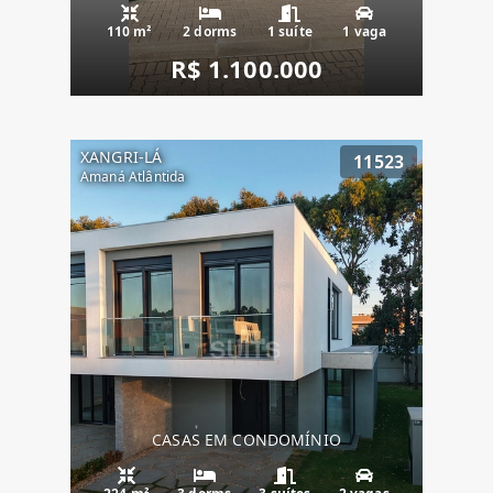
110 m²
2 dorms
1 suíte
1 vaga
R$ 1.100.000
XANGRI-LÁ
11523
Amaná Atlântida
CASAS EM CONDOMÍNIO