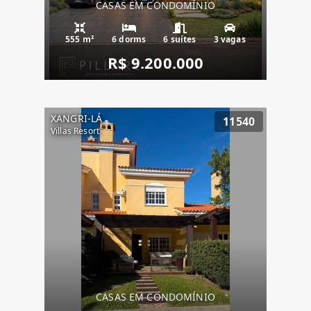
CASAS EM CONDOMÍNIO
555 m²
6 dorms
6 suítes
3 vagas
R$ 9.200.000
XANGRI-LÁ
11540
Villas Resort
CASAS EM CONDOMÍNIO