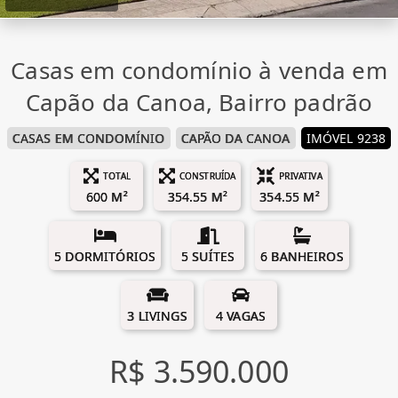
Casas em condomínio à venda em
Capão da Canoa, Bairro padrão
CASAS EM CONDOMÍNIO
CAPÃO DA CANOA
IMÓVEL 9238
TOTAL
CONSTRUÍDA
PRIVATIVA
600 M²
354.55 M²
354.55 M²
5 DORMITÓRIOS
5 SUÍTES
6 BANHEIROS
3 LIVINGS
4 VAGAS
R$ 3.590.000