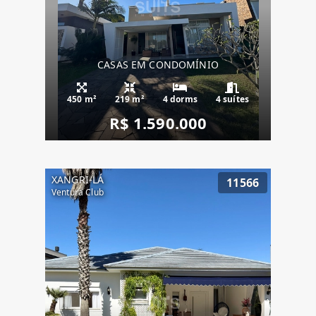
CASAS EM CONDOMÍNIO
450 m²
219 m²
4 dorms
4 suítes
R$ 1.590.000
XANGRI-LÁ
11566
Ventura Club