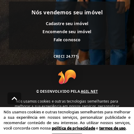
Nós vendemos seu imóvel
Cadastre seu imóvel
Encomende seu imóvel
Fale conosco
CRECI
24.771j
© DESENVOLVIDO PELA
AGIL.NET
Nós usamos cookies e outras tecnologias semelhantes para
melhorar a sua experiência em nossos serviços, personalizar
publicidade e recomendar conteúdo de seu interesse. Ao utilizar
Nós usamos cookies e outras tecnologias semelhantes para melhorar
nossos serviços, você concorda com nossa política de privacidade e
a sua experiência em nossos serviços, personalizar publicidade e
termos de uso.
recomendar conteúdo de seu interesse. Ao utilizar nossos serviços,
você concorda com nossa
política de privacidade
e
termos de uso
.
Política de Privacidade
Termos de uso