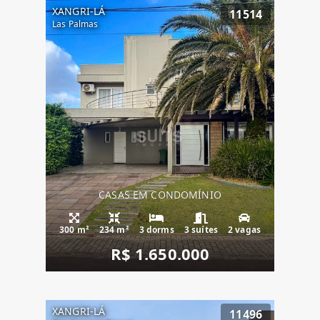
XANGRI-LÁ
11514
Las Palmas
CASAS EM CONDOMÍNIO
300 m²
234 m²
3 dorms
3 suítes
2 vagas
R$ 1.650.000
XANGRI-LÁ
11496