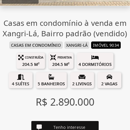
Casas em condomínio à venda em
Xangri-Lá, Bairro padrão (vendido)
CASAS EM CONDOMÍNIO
XANGRI-LÁ
IMÓVEL 9034
CONSTRUÍDA
PRIVATIVA
204.5 M²
204.5 M²
4 DORMITÓRIOS
4 SUÍTES
5 BANHEIROS
2 LIVINGS
2 VAGAS
R$ 2.890.000
Tenho interesse