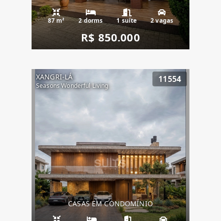
87 m²
2 dorms
1 suíte
2 vagas
R$ 850.000
XANGRI-LÁ
11554
Seasons Wonderful Living
CASAS EM CONDOMÍNIO