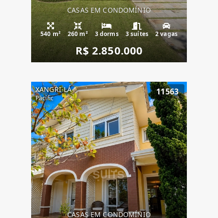
CASAS EM CONDOMÍNIO
540 m²
260 m²
3 dorms
3 suítes
2 vagas
R$ 2.850.000
XANGRI-LÁ
11563
Pacific
CASAS EM CONDOMÍNIO