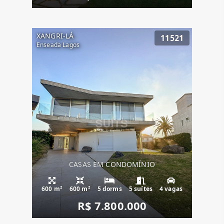
XANGRI-LÁ
11521
Enseada Lagos
CASAS EM CONDOMÍNIO
600 m²
600 m²
5 dorms
5 suítes
4 vagas
R$ 7.800.000