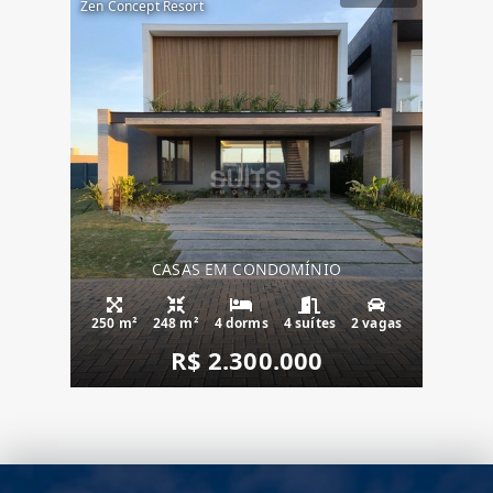
Zen Concept Resort
CASAS EM CONDOMÍNIO
250 m²
248 m²
4 dorms
4 suítes
2 vagas
R$ 2.300.000