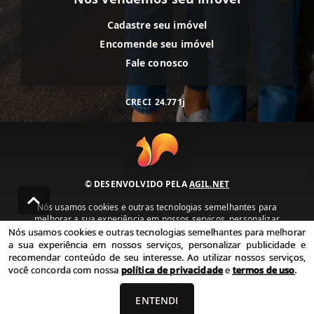
Cadastre seu imóvel
Encomende seu imóvel
Fale conosco
CRECI
24.771j
© DESENVOLVIDO PELA
AGIL.NET
Nós usamos cookies e outras tecnologias semelhantes para
melhorar a sua experiência em nossos serviços, personalizar
publicidade e recomendar conteúdo de seu interesse. Ao utilizar
Nós usamos cookies e outras tecnologias semelhantes para melhorar
nossos serviços, você concorda com nossa política de privacidade e
a sua experiência em nossos serviços, personalizar publicidade e
termos de uso.
recomendar conteúdo de seu interesse. Ao utilizar nossos serviços,
você concorda com nossa
política de privacidade
e
termos de uso
.
Política de Privacidade
Termos de uso
ENTENDI