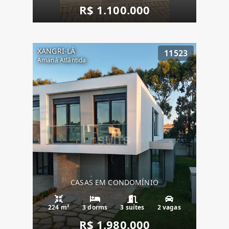
R$ 1.100.000
XANGRI-LÁ
11523
Amaná Atlântida
CASAS EM CONDOMÍNIO
224 m²
3 dorms
3 suítes
2 vagas
R$ 1.980.000