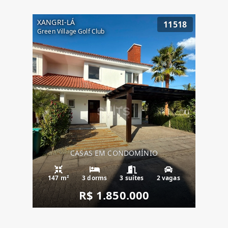
XANGRI-LÁ
11518
Green Village Golf Club
CASAS EM CONDOMÍNIO
147 m²
3 dorms
3 suítes
2 vagas
R$ 1.850.000