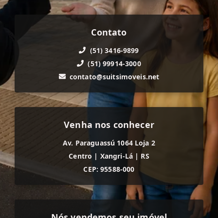
Contato
(51) 3416-9899
(51) 99914-3000
contato@suitsimoveis.net
Venha nos conhecer
Av. Paraguassú 1064 Loja 2
Centro
|
Xangri-Lá
|
RS
CEP: 95588-000
Nós vendemos seu imóvel