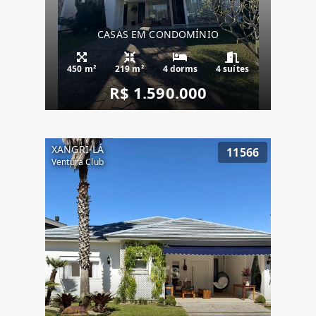
CASAS EM CONDOMÍNIO
450 m²
219 m²
4 dorms
4 suítes
R$ 1.590.000
XANGRI-LÁ
11566
Ventura Club