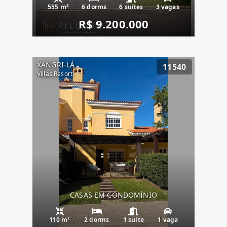
555 m²
6 dorms
6 suítes
3 vagas
R$ 9.200.000
XANGRI-LÁ
11540
Villas Resort
CASAS EM CONDOMÍNIO
110 m²
2 dorms
1 suíte
1 vaga