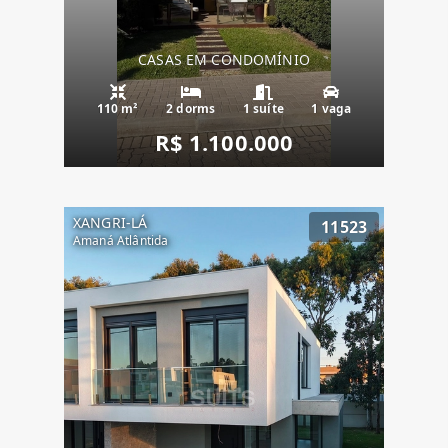
CASAS EM CONDOMÍNIO
110 m²
2 dorms
1 suíte
1 vaga
R$ 1.100.000
XANGRI-LÁ
11523
Amaná Atlântida