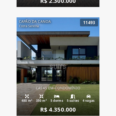
R$ 2.300.000
CAPÃO DA CANOA
11493
Costa Serena
CASAS EM CONDOMÍNIO
480 m²
350 m²
5 dorms
5 suítes
4 vagas
R$ 4.350.000