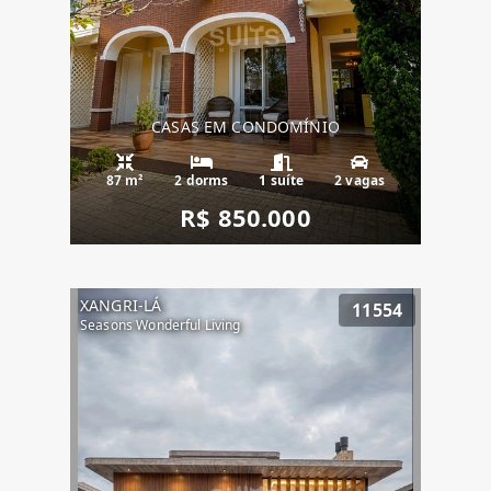
CASAS EM CONDOMÍNIO
87 m²
2 dorms
1 suíte
2 vagas
R$ 850.000
XANGRI-LÁ
11554
Seasons Wonderful Living