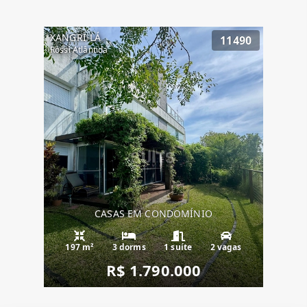
XANGRI-LÁ
11490
Rossi Atlântida
CASAS EM CONDOMÍNIO
197 m²
3 dorms
1 suíte
2 vagas
R$ 1.790.000