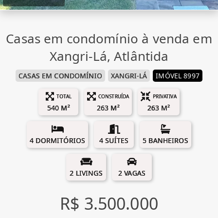
Casas em condomínio à venda em
Xangri-Lá, Atlântida
CASAS EM CONDOMÍNIO
XANGRI-LÁ
IMÓVEL 8997
TOTAL
CONSTRUÍDA
PRIVATIVA
540 M²
263 M²
263 M²
4 DORMITÓRIOS
4 SUÍTES
5 BANHEIROS
2 LIVINGS
2 VAGAS
R$ 3.500.000