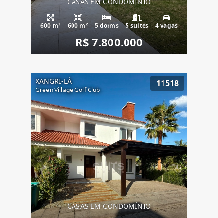
CASAS EM CONDOMÍNIO
600 m²
600 m²
5 dorms
5 suítes
4 vagas
R$ 7.800.000
XANGRI-LÁ
11518
Green Village Golf Club
CASAS EM CONDOMÍNIO