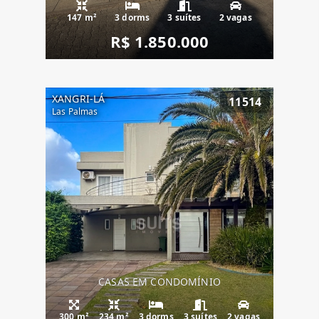
147 m²
3 dorms
3 suítes
2 vagas
R$ 1.850.000
XANGRI-LÁ
11514
Las Palmas
CASAS EM CONDOMÍNIO
300 m²
234 m²
3 dorms
3 suítes
2 vagas