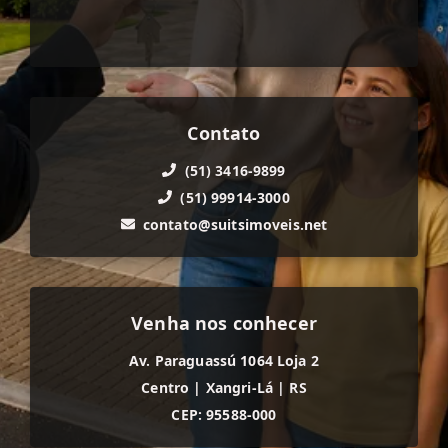
Contato
(51) 3416-9899
(51) 99914-3000
contato@suitsimoveis.net
Venha nos conhecer
Av. Paraguassú 1064 Loja 2
Centro
|
Xangri-Lá
|
RS
CEP: 95588-000