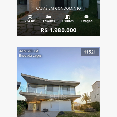
CASAS EM CONDOMÍNIO
224 m²
3 dorms
3 suítes
2 vagas
R$ 1.980.000
XANGRI-LÁ
11521
Enseada Lagos