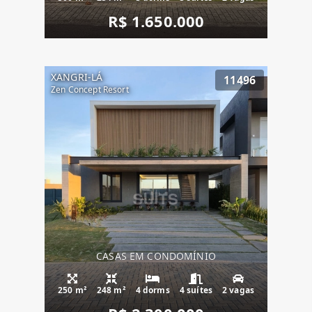
R$ 1.650.000
XANGRI-LÁ
11496
Zen Concept Resort
CASAS EM CONDOMÍNIO
250 m²
248 m²
4 dorms
4 suítes
2 vagas