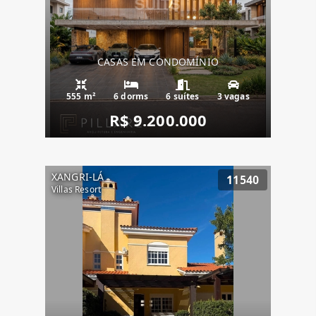
CASAS EM CONDOMÍNIO
555 m²
6 dorms
6 suítes
3 vagas
R$ 9.200.000
XANGRI-LÁ
11540
Villas Resort