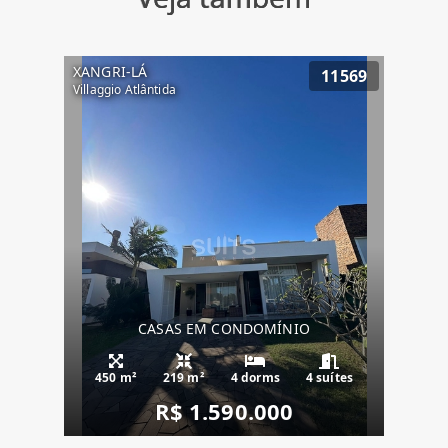
XANGRI-LÁ
11569
Villaggio Atlântida
CASAS EM CONDOMÍNIO
450 m²
219 m²
4 dorms
4 suítes
R$ 1.590.000