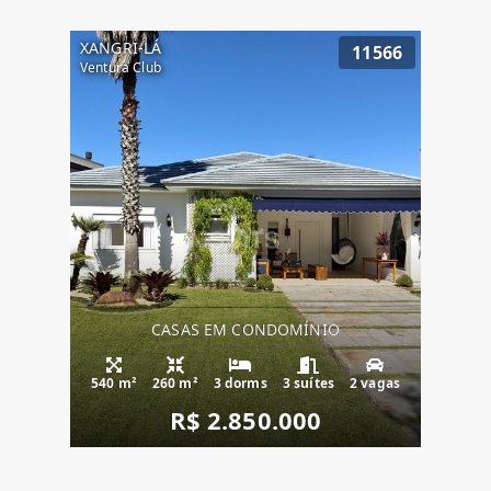
XANGRI-LÁ
11566
Ventura Club
CASAS EM CONDOMÍNIO
540 m²
260 m²
3 dorms
3 suítes
2 vagas
R$ 2.850.000