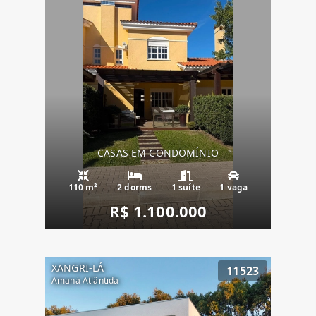
CASAS EM CONDOMÍNIO
110 m²
2 dorms
1 suíte
1 vaga
R$ 1.100.000
XANGRI-LÁ
11523
Amaná Atlântida