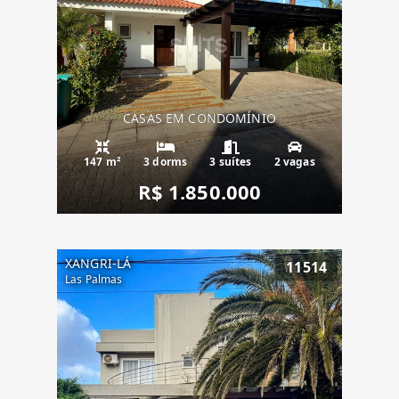
CASAS EM CONDOMÍNIO
147 m²
3 dorms
3 suítes
2 vagas
R$ 1.850.000
XANGRI-LÁ
11514
Las Palmas