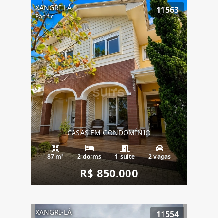
XANGRI-LÁ
11563
Pacific
CASAS EM CONDOMÍNIO
87 m²
2 dorms
1 suíte
2 vagas
R$ 850.000
XANGRI-LÁ
11554