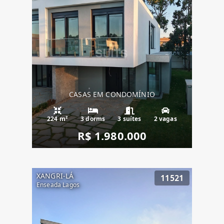
CASAS EM CONDOMÍNIO
224 m²
3 dorms
3 suítes
2 vagas
R$ 1.980.000
XANGRI-LÁ
11521
Enseada Lagos