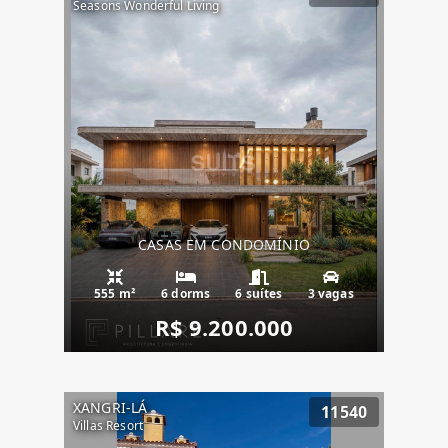
Seasons Wonderful Living
CASAS EM CONDOMÍNIO
555 m²
6 dorms
6 suítes
3 vagas
R$ 9.200.000
XANGRI-LÁ
11540
Villas Resort