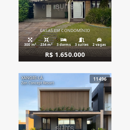
CASAS EM CONDOMÍNIO
300 m²
234 m²
3 dorms
3 suítes
2 vagas
R$ 1.650.000
XANGRI-LÁ
11496
Zen Concept Resort