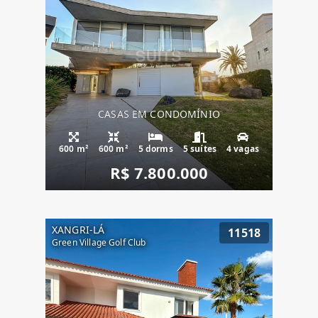
CASAS EM CONDOMÍNIO
600 m²
600 m²
5 dorms
5 suítes
4 vagas
R$ 7.800.000
XANGRI-LÁ
11518
Green Village Golf Club