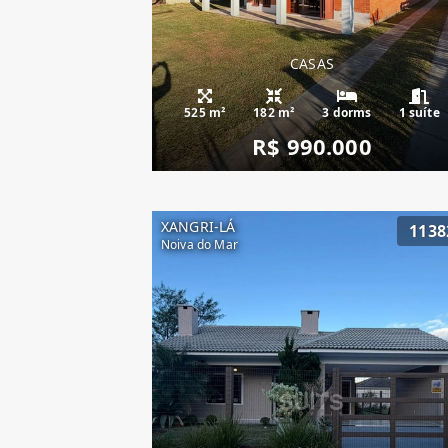
CASAS
525 m²
182 m²
3 dorms
1 suíte
R$ 990.000
XANGRI-LÁ
1138
Noiva do Mar