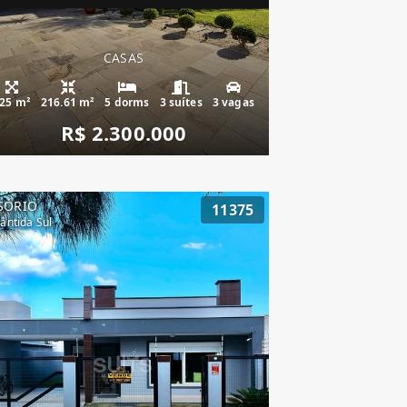
CASAS
25 m²
216.61 m²
5 dorms
3 suítes
3 vagas
R$ 2.300.000
SÓRIO
11375
lântida Sul