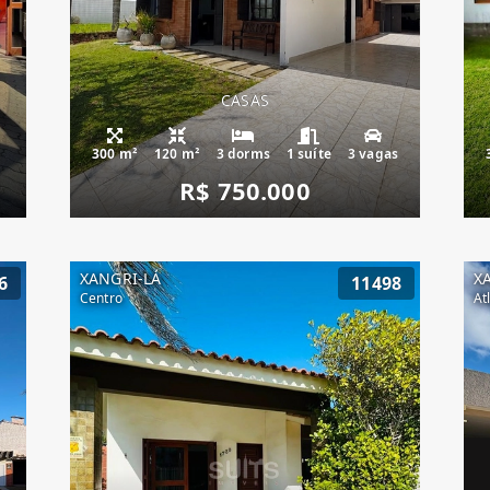
CASAS
300 m²
120 m²
3 dorms
1 suíte
3 vagas
R$ 750.000
XANGRI-LÁ
X
6
11498
Centro
At