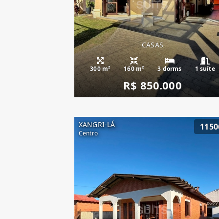
CASAS
300 m²
160 m²
3 dorms
1 suíte
R$ 850.000
XANGRI-LÁ
1150
Centro