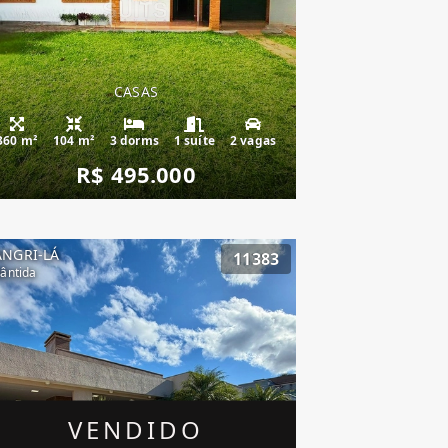
CASAS
360 m²
104 m²
3 dorms
1 suíte
2 vagas
R$ 495.000
ANGRI-LÁ
11383
lântida
VENDIDO