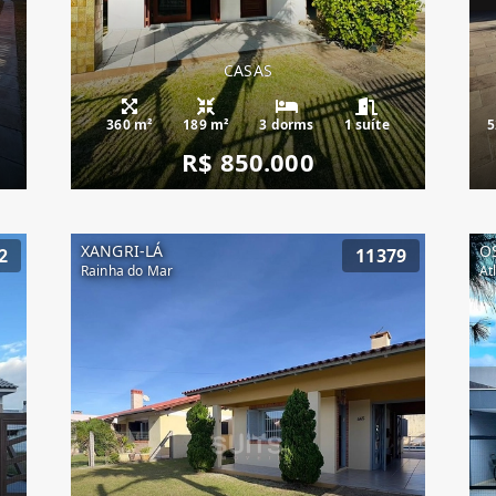
CASAS
360 m²
189 m²
3 dorms
1 suíte
5
R$ 850.000
XANGRI-LÁ
O
2
11379
Rainha do Mar
At