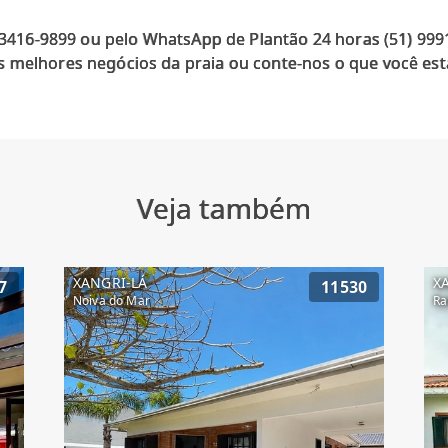
) 3416-9899 ou pelo WhatsApp de Plantão 24 horas (51) 99
 melhores negócios da praia ou conte-nos o que você est
Veja também
XANGRI-LÁ
X
7
11530
Noiva do Mar
Ra