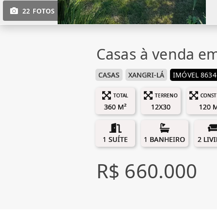
22 FOTOS
Casas à venda em
CASAS
XANGRI-LÁ
IMÓVEL 8634
TOTAL
TERRENO
CONST
360 M²
12X30
120 
1 SUÍTE
1 BANHEIRO
2 LIV
R$ 660.000