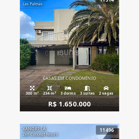
Las Palmas
CASAS EM CONDOMÍNIO
300 m²
234 m²
3 dorms
3 suítes
2 vagas
R$ 1.650.000
XANGRI-LÁ
11496
Zen Concept Resort