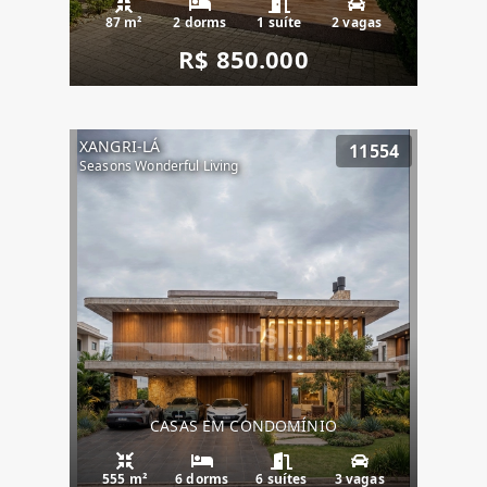
87 m²
2 dorms
1 suíte
2 vagas
R$ 850.000
XANGRI-LÁ
11554
Seasons Wonderful Living
CASAS EM CONDOMÍNIO
555 m²
6 dorms
6 suítes
3 vagas