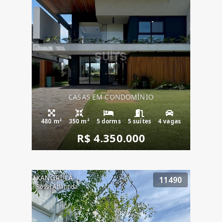
CASAS EM CONDOMÍNIO
480 m²
350 m²
5 dorms
5 suítes
4 vagas
R$ 4.350.000
XANGRI-LÁ
11490
Rossi Atlântida