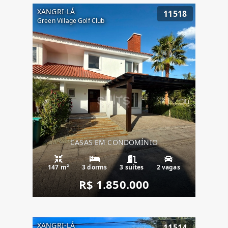
XANGRI-LÁ
11518
Green Village Golf Club
CASAS EM CONDOMÍNIO
147 m²
3 dorms
3 suítes
2 vagas
R$ 1.850.000
XANGRI-LÁ
11514