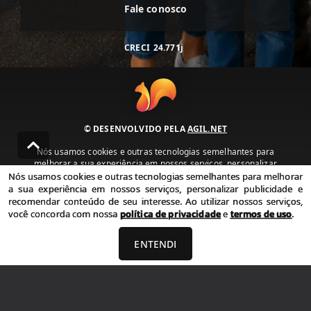
Fale conosco
CRECI
24.771j
© DESENVOLVIDO PELA
AGIL.NET
Nós usamos cookies e outras tecnologias semelhantes para
melhorar a sua experiência em nossos serviços, personalizar
publicidade e recomendar conteúdo de seu interesse. Ao utilizar
Nós usamos cookies e outras tecnologias semelhantes para melhorar
nossos serviços, você concorda com nossa política de privacidade e
a sua experiência em nossos serviços, personalizar publicidade e
termos de uso.
recomendar conteúdo de seu interesse. Ao utilizar nossos serviços,
você concorda com nossa
política de privacidade
e
termos de uso
.
Política de Privacidade
Termos de uso
ENTENDI