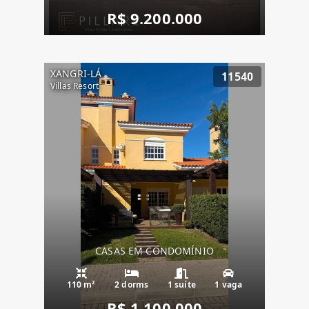
R$ 9.200.000
XANGRI-LÁ
11540
Villas Resort
CASAS EM CONDOMÍNIO
110 m²
2 dorms
1 suíte
1 vaga
R$ 1.100.000