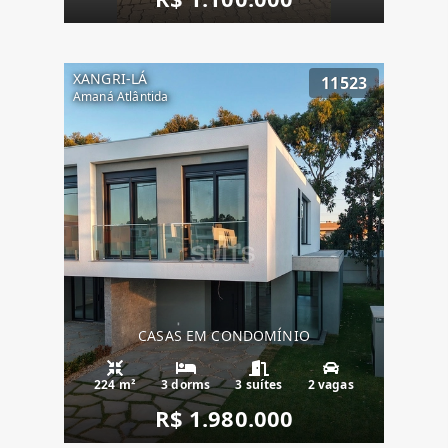
XANGRI-LÁ
11523
Amaná Atlântida
CASAS EM CONDOMÍNIO
224 m²
3 dorms
3 suítes
2 vagas
R$ 1.980.000