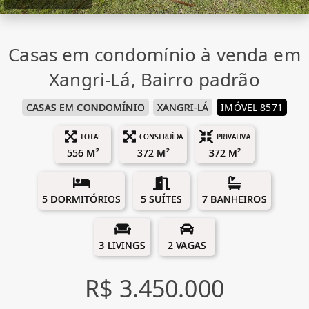
Casas em condomínio à venda em
Xangri-Lá, Bairro padrão
CASAS EM CONDOMÍNIO
XANGRI-LÁ
IMÓVEL 8571
TOTAL
CONSTRUÍDA
PRIVATIVA
556 M²
372 M²
372 M²
5 DORMITÓRIOS
5 SUÍTES
7 BANHEIROS
3 LIVINGS
2 VAGAS
R$ 3.450.000