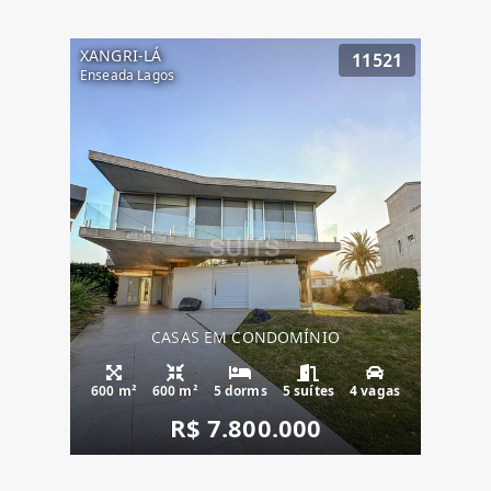
XANGRI-LÁ
11521
Enseada Lagos
CASAS EM CONDOMÍNIO
600 m²
600 m²
5 dorms
5 suítes
4 vagas
R$ 7.800.000