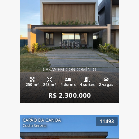
CASAS EM CONDOMÍNIO
250 m²
248 m²
4 dorms
4 suítes
2 vagas
R$ 2.300.000
CAPÃO DA CANOA
11493
Costa Serena