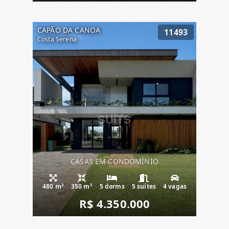
CAPÃO DA CANOA
11493
Costa Serena
CASAS EM CONDOMÍNIO
480 m²
350 m²
5 dorms
5 suítes
4 vagas
R$ 4.350.000