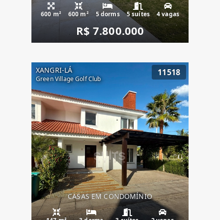
600 m²
600 m²
5 dorms
5 suítes
4 vagas
R$ 7.800.000
XANGRI-LÁ
11518
Green Village Golf Club
CASAS EM CONDOMÍNIO