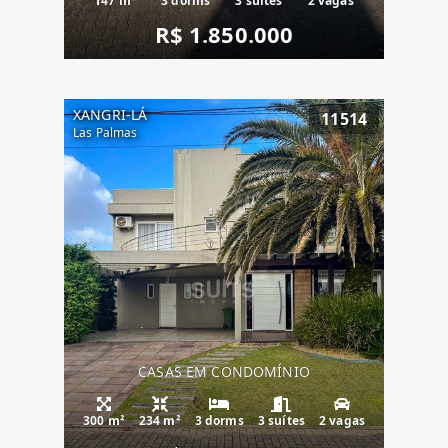
147 m²
3 dorms
3 suítes
2 vagas
R$ 1.850.000
XANGRI-LÁ
11514
Las Palmas
CASAS EM CONDOMÍNIO
300 m²
234 m²
3 dorms
3 suítes
2 vagas