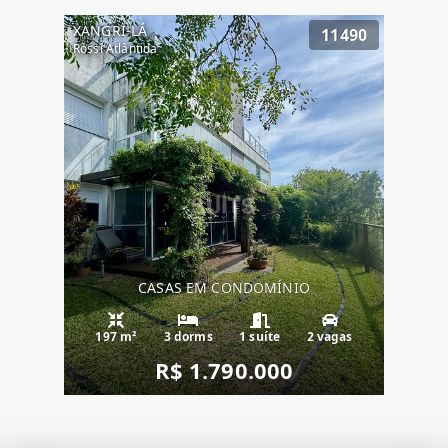
XANGRI-LÁ
11490
Rossi Atlântida
CASAS EM CONDOMÍNIO
197 m²
3 dorms
1 suíte
2 vagas
R$ 1.790.000