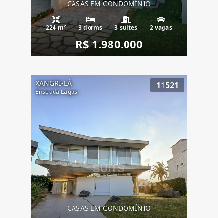
CASAS EM CONDOMÍNIO
224 m²
3 dorms
3 suítes
2 vagas
R$ 1.980.000
XANGRI-LÁ
11521
Enseada Lagos
CASAS EM CONDOMÍNIO