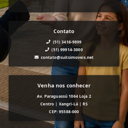
Contato
(51) 3416-9899
(51) 99914-3000
contato@suitsimoveis.net
Venha nos conhecer
Av. Paraguassú 1064 Loja 2
Centro
|
Xangri-Lá
|
RS
CEP: 95588-000