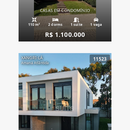
CASAS EM CONDOMÍNIO
110 m²
2 dorms
1 suíte
1 vaga
R$ 1.100.000
XANGRI-LÁ
11523
Amaná Atlântida