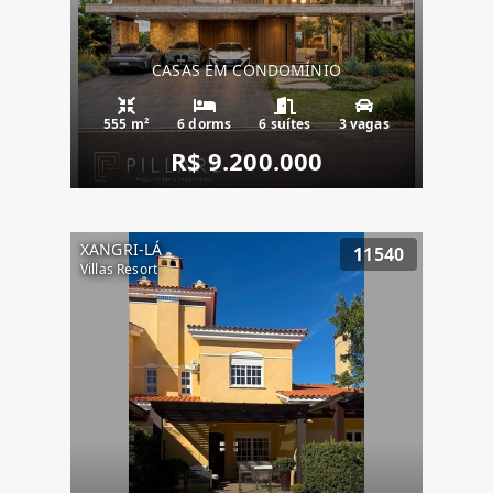
CASAS EM CONDOMÍNIO
555 m²
6 dorms
6 suítes
3 vagas
R$ 9.200.000
XANGRI-LÁ
11540
Villas Resort