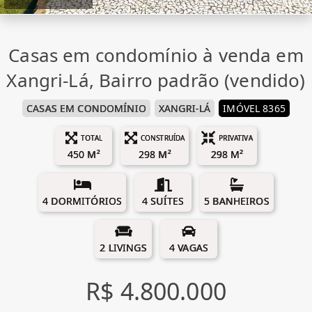
Casas em condomínio à venda em
Xangri-Lá, Bairro padrão (vendido)
CASAS EM CONDOMÍNIO
XANGRI-LÁ
IMÓVEL 8365
TOTAL
CONSTRUÍDA
PRIVATIVA
450 M²
298 M²
298 M²
4 DORMITÓRIOS
4 SUÍTES
5 BANHEIROS
2 LIVINGS
4 VAGAS
R$ 4.800.000