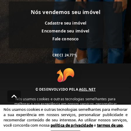
Nós vendemos seu imóvel
Cadastre seu imóvel
Encomende seu imóvel
Fale conosco
CRECI
24.771j
© DESENVOLVIDO PELA
AGIL.NET
Nós usamos cookies e outras tecnologias semelhantes para
melhorar a sua experiência em nossos serviços, personalizar
publicidade e recomendar conteúdo de seu interesse. Ao utilizar
Nós usamos cookies e outras tecnologias semelhantes para melhorar
nossos serviços, você concorda com nossa política de privacidade e
a sua experiência em nossos serviços, personalizar publicidade e
termos de uso.
recomendar conteúdo de seu interesse. Ao utilizar nossos serviços,
você concorda com nossa
política de privacidade
e
termos de uso
.
Política de Privacidade
Termos de uso