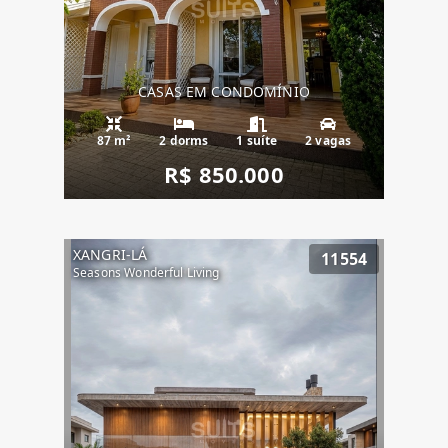
CASAS EM CONDOMÍNIO
87 m²
2 dorms
1 suíte
2 vagas
R$ 850.000
XANGRI-LÁ
11554
Seasons Wonderful Living