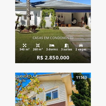
CASAS EM CONDOMÍNIO
540 m²
260 m²
3 dorms
3 suítes
2 vagas
R$ 2.850.000
XANGRI-LÁ
11563
Pacific