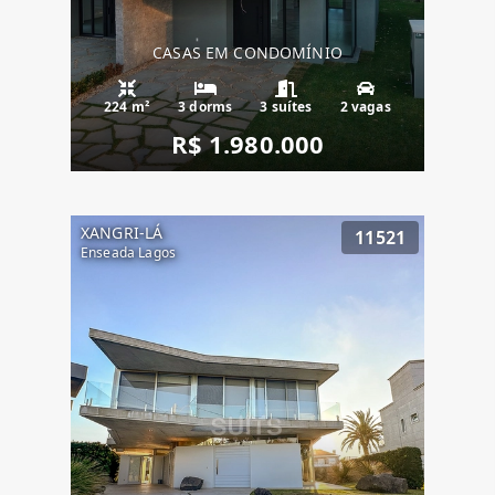
CASAS EM CONDOMÍNIO
224 m²
3 dorms
3 suítes
2 vagas
R$ 1.980.000
XANGRI-LÁ
11521
Enseada Lagos