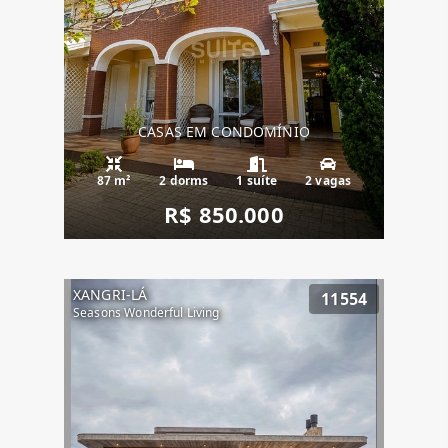
CASAS EM CONDOMÍNIO
87 m²
2 dorms
1 suíte
2 vagas
R$ 850.000
XANGRI-LÁ
11554
Seasons Wonderful Living