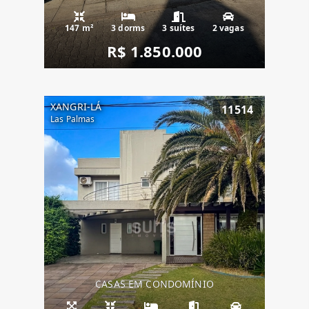
147 m²
3 dorms
3 suítes
2 vagas
R$ 1.850.000
XANGRI-LÁ
11514
Las Palmas
CASAS EM CONDOMÍNIO