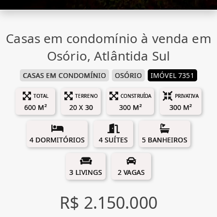
Casas em condomínio à venda em
Osório, Atlântida Sul
CASAS EM CONDOMÍNIO
OSÓRIO
IMÓVEL 7351
TOTAL
TERRENO
CONSTRUÍDA
PRIVATIVA
600 M²
20 X 30
300 M²
300 M²
4 DORMITÓRIOS
4 SUÍTES
5 BANHEIROS
3 LIVINGS
2 VAGAS
R$ 2.150.000