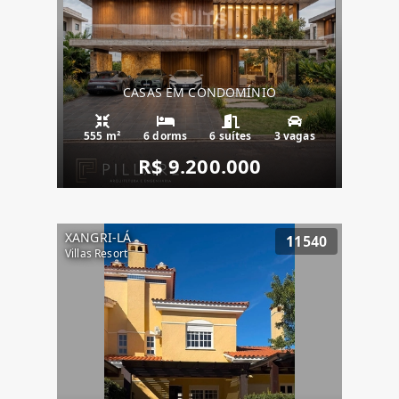
CASAS EM CONDOMÍNIO
555 m²
6 dorms
6 suítes
3 vagas
R$ 9.200.000
XANGRI-LÁ
11540
Villas Resort