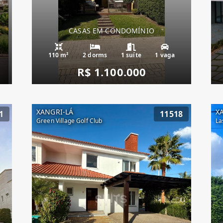
CASAS EM CONDOMÍNIO
110 m²
2 dorms
1 suíte
1 vaga
R$ 1.100.000
XANGRI-LÁ
X
1
11518
Green Village Golf Club
La