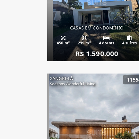
CASAS EM CONDOMÍNIO
450 m²
219 m²
4 dorms
4 suítes
R$ 1.590.000
XANGRI-LÁ
1155
Seasons Wonderful Living