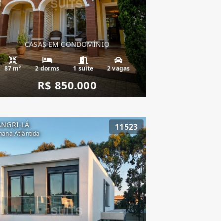
CASAS EM CONDOMÍNIO
87 m²
2 dorms
1 suíte
2 vagas
R$ 850.000
ANGRI-LÁ
11523
aná Atlântida