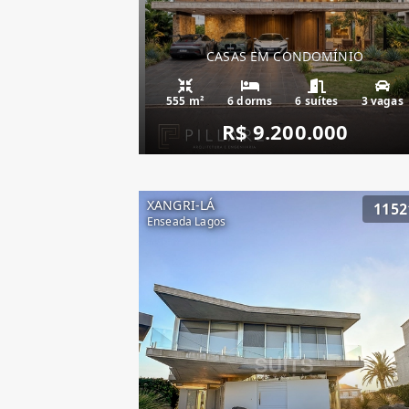
CASAS EM CONDOMÍNIO
555 m²
6 dorms
6 suítes
3 vagas
R$ 9.200.000
XANGRI-LÁ
1152
Enseada Lagos