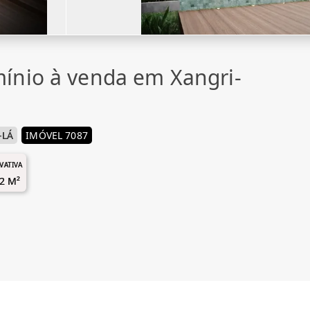
ínio à venda em Xangri-
-LÁ
IMÓVEL 7087
IVATIVA
2 M²