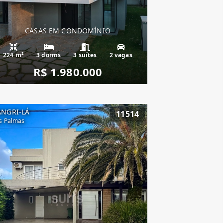
CASAS EM CONDOMÍNIO
224 m²
3 dorms
3 suítes
2 vagas
R$ 1.980.000
ANGRI-LÁ
11514
s Palmas