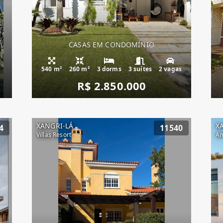
CASAS EM CONDOMÍNIO
540 m²
260 m²
3 dorms
3 suítes
2 vagas
R$ 2.850.000
XANGRI-LÁ
X
4
11540
Villas Resort
Am