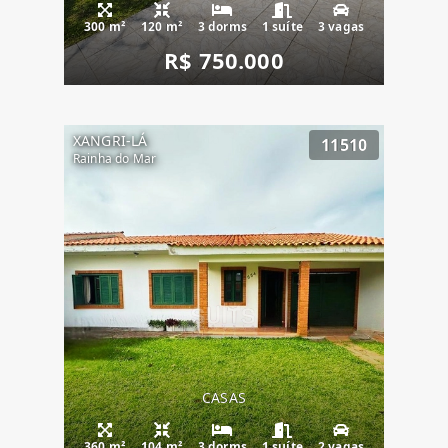
300 m²
120 m²
3 dorms
1 suíte
3 vagas
R$ 750.000
XANGRI-LÁ
11510
Rainha do Mar
CASAS
360 m²
104 m²
3 dorms
1 suíte
2 vagas