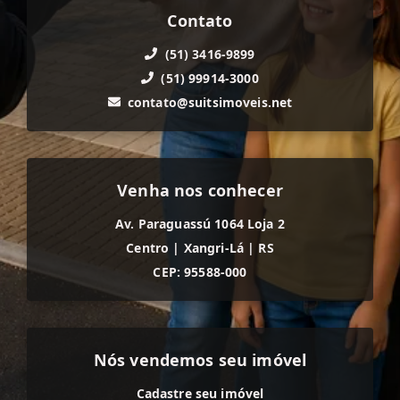
Contato
(51) 3416-9899
(51) 99914-3000
contato@suitsimoveis.net
Venha nos conhecer
Av. Paraguassú 1064 Loja 2
Centro
|
Xangri-Lá
|
RS
CEP: 95588-000
Nós vendemos seu imóvel
Cadastre seu imóvel