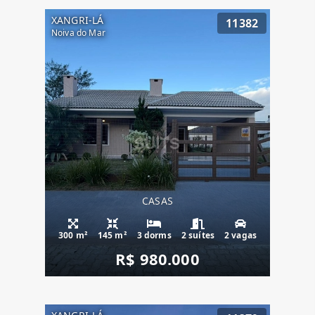
XANGRI-LÁ
11382
Noiva do Mar
CASAS
300 m²
145 m²
3 dorms
2 suítes
2 vagas
R$ 980.000