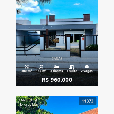
CASAS
300 m²
155 m²
3 dorms
1 suíte
2 vagas
R$ 960.000
XANGRI-LÁ
11373
Noiva do Mar