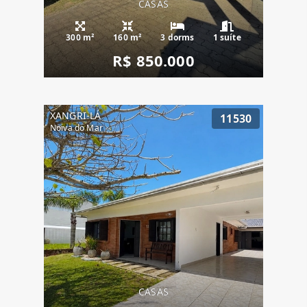
CASAS
300 m²
160 m²
3 dorms
1 suíte
R$ 850.000
XANGRI-LÁ
11530
Noiva do Mar
CASAS