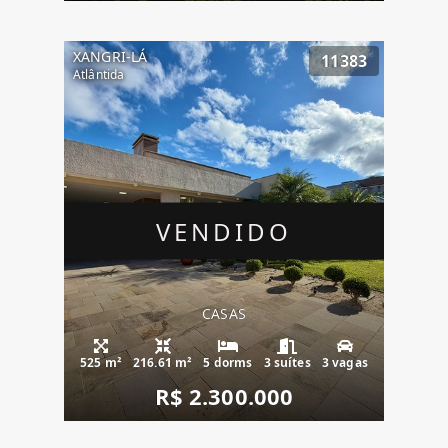
XANGRI-LÁ
11383
Atlântida
VENDIDO
CASAS
525 m²
216.61 m²
5 dorms
3 suítes
3 vagas
R$ 2.300.000