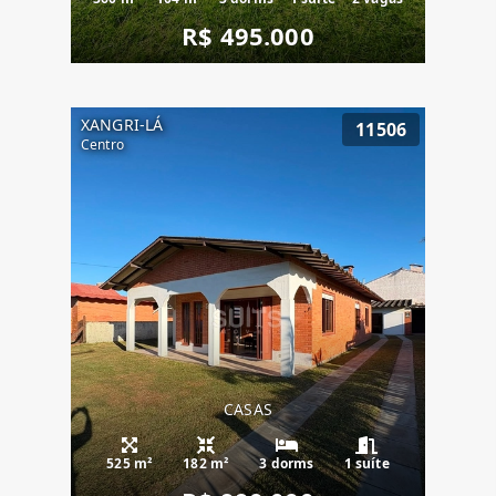
R$ 495.000
XANGRI-LÁ
11506
Centro
CASAS
525 m²
182 m²
3 dorms
1 suíte