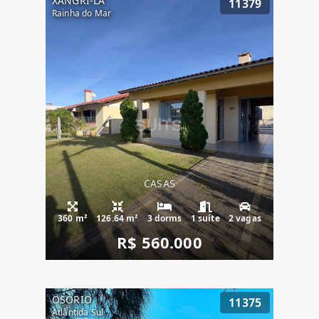
XANGRI-LÁ
11379
Rainha do Mar
CASAS
360 m²
126.64 m²
3 dorms
1 suíte
2 vagas
R$ 560.000
OSÓRIO
11375
Atlântida Sul