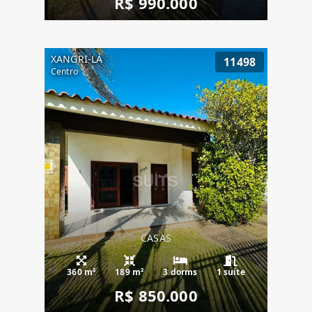
R$ 990.000
XANGRI-LÁ
11498
Centro
CASAS
360 m²
189 m²
3 dorms
1 suíte
R$ 850.000