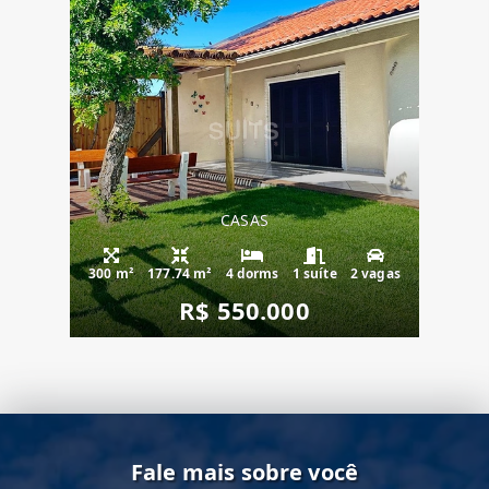
CASAS
300 m²
177.74 m²
4 dorms
1 suíte
2 vagas
R$ 550.000
Fale mais sobre você