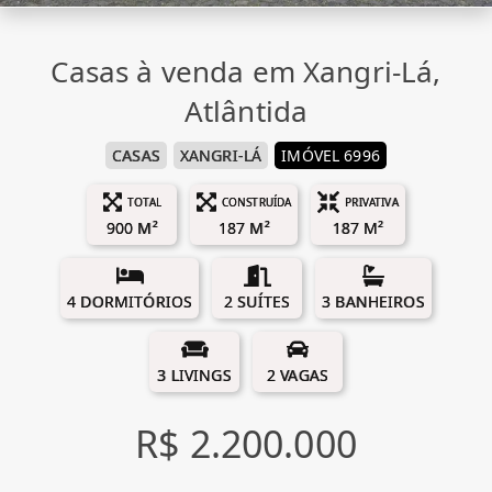
Casas à venda em Xangri-Lá,
Atlântida
CASAS
XANGRI-LÁ
IMÓVEL 6996
TOTAL
CONSTRUÍDA
PRIVATIVA
900 M²
187 M²
187 M²
4 DORMITÓRIOS
2 SUÍTES
3 BANHEIROS
3 LIVINGS
2 VAGAS
R$ 2.200.000