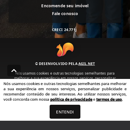
Encomende seu imóvel
Fale conosco
CRECI
24.771j
© DESENVOLVIDO PELA
AGIL.NET
Nós usamos cookies e outras tecnologias semelhantes para
melhorar a sua experiência em nossos serviços, personalizar
publicidade e recomendar conteúdo de seu interesse. Ao utilizar
Nós usamos cookies e outras tecnologias semelhantes para melhorar
nossos serviços, você concorda com nossa política de privacidade e
a sua experiência em nossos serviços, personalizar publicidade e
termos de uso.
recomendar conteúdo de seu interesse. Ao utilizar nossos serviços,
você concorda com nossa
política de privacidade
e
termos de uso
.
Política de Privacidade
Termos de uso
ENTENDI