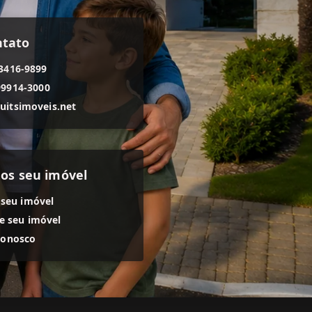
ntato
 3416-9899
99914-3000
uitsimoveis.net
os seu imóvel
 seu imóvel
 seu imóvel
conosco