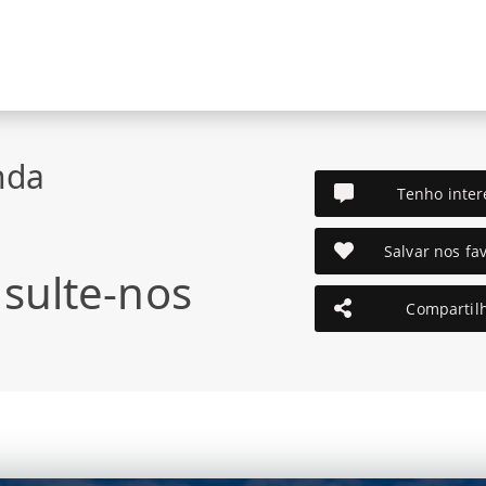
nda
Tenho inter
Salvar nos fav
sulte-nos
Compartil