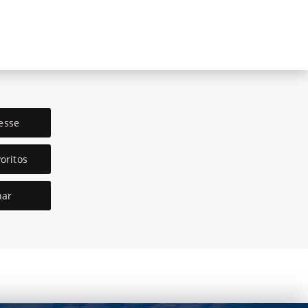
esse
oritos
har