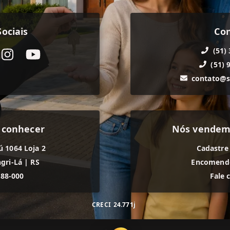
ociais
Co
(51)
(51) 
contato@s
 conhecer
Nós vendem
ú 1064 Loja 2
Cadastre
gri-Lá
|
RS
Encomende
588-000
Fale 
CRECI
24.771j