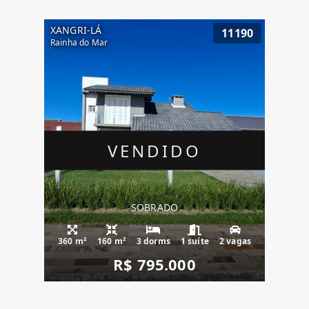
XANGRI-LÁ
11190
Rainha do Mar
VENDIDO
SOBRADO
360 m²
160 m²
3 dorms
1 suíte
2 vagas
R$ 795.000