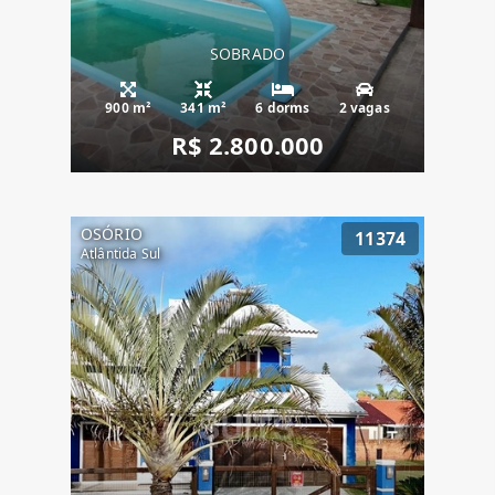
SOBRADO
900 m²
341 m²
6 dorms
2 vagas
R$ 2.800.000
OSÓRIO
11374
Atlântida Sul