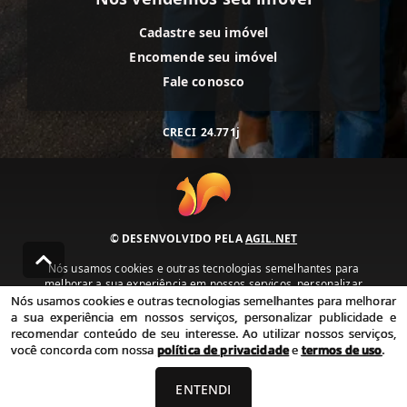
Cadastre seu imóvel
Encomende seu imóvel
Fale conosco
CRECI
24.771j
© DESENVOLVIDO PELA
AGIL.NET
Nós usamos cookies e outras tecnologias semelhantes para
melhorar a sua experiência em nossos serviços, personalizar
publicidade e recomendar conteúdo de seu interesse. Ao utilizar
Nós usamos cookies e outras tecnologias semelhantes para melhorar
nossos serviços, você concorda com nossa política de privacidade e
a sua experiência em nossos serviços, personalizar publicidade e
termos de uso.
recomendar conteúdo de seu interesse. Ao utilizar nossos serviços,
você concorda com nossa
política de privacidade
e
termos de uso
.
Política de Privacidade
Termos de uso
ENTENDI