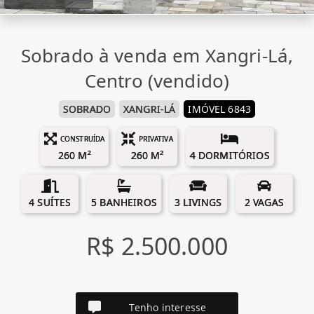
Sobrado à venda em Xangri-Lá,
Centro (vendido)
SOBRADO
XANGRI-LÁ
IMÓVEL 6843
CONSTRUÍDA
PRIVATIVA
260 M²
260 M²
4 DORMITÓRIOS
4 SUÍTES
5 BANHEIROS
3 LIVINGS
2 VAGAS
R$ 2.500.000
Tenho interesse