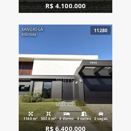
R$ 4.100.000
XANGRI-LÁ
11280
Atlântida
SOBRADO
1160 m²
583.6 m²
6 dorms
6 suítes
2 vagas
R$ 6.400.000