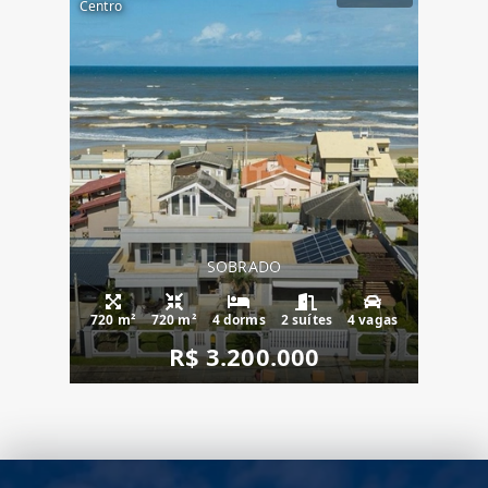
Centro
SOBRADO
720 m²
720 m²
4 dorms
2 suítes
4 vagas
R$ 3.200.000