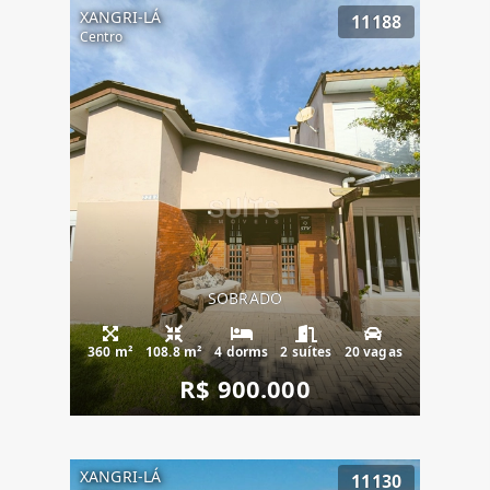
XANGRI-LÁ
11188
Centro
SOBRADO
360 m²
108.8 m²
4 dorms
2 suítes
20 vagas
R$ 900.000
XANGRI-LÁ
11130