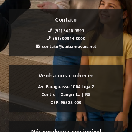
Contato
(51) 3416-9899
(51) 99914-3000
contato@suitsimoveis.net
Venha nos conhecer
Av. Paraguassú 1064 Loja 2
Centro
|
Xangri-Lá
|
RS
CEP: 95588-000
Nós vendemos seu imóvel