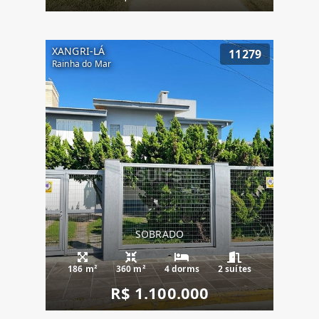
XANGRI-LÁ
11279
Rainha do Mar
SOBRADO
186 m²
360 m²
4 dorms
2 suítes
R$ 1.100.000