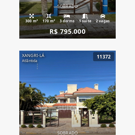
SOBRADO
300 m²
170 m²
3 dorms
1 suíte
2 vagas
R$ 795.000
XANGRI-LÁ
11372
Atlântida
SOBRADO