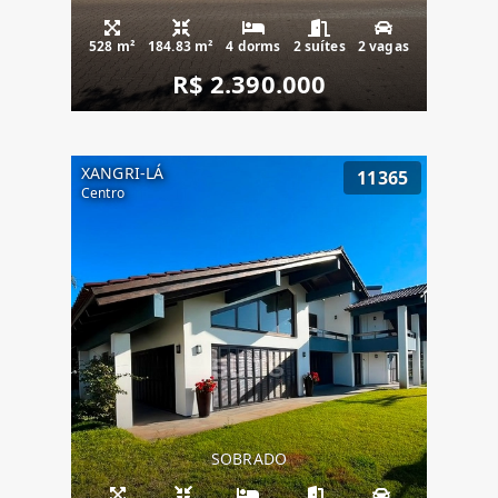
528 m²
184.83 m²
4 dorms
2 suítes
2 vagas
R$ 2.390.000
XANGRI-LÁ
11365
Centro
SOBRADO