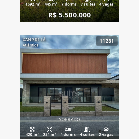
1692 m²
445 m²
7 dorms
7 suítes
4 vagas
R$ 5.500.000
XANGRI-LÁ
11281
Atlântida
SOBRADO
420 m²
254 m²
4 dorms
4 suítes
2 vagas