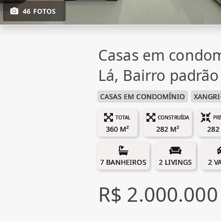
46 FOTOS
Casas em condom
Lá, Bairro padrão
CASAS EM CONDOMÍNIO
XANGRI
TOTAL
CONSTRUÍDA
PR
360 M²
282 M²
282
7 BANHEIROS
2 LIVINGS
2 V
R$ 2.000.000