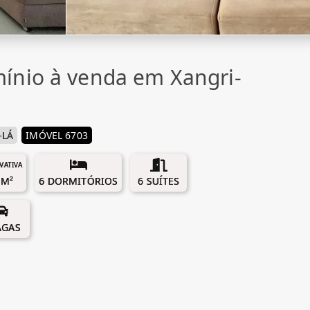
ínio à venda em Xangri-
-LÁ
IMÓVEL 6703
IVATIVA
 M²
6 DORMITÓRIOS
6 SUÍTES
AGAS