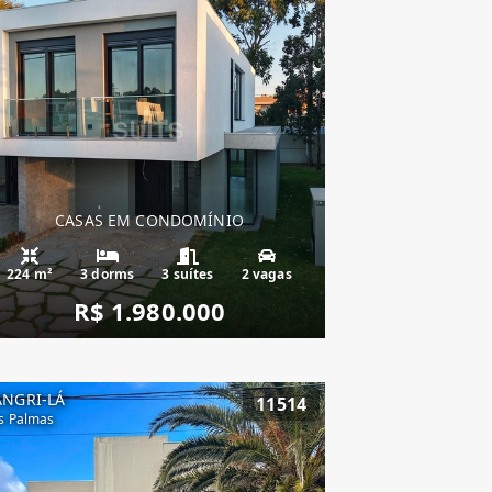
CASAS EM CONDOMÍNIO
224 m²
3 dorms
3 suítes
2 vagas
R$ 1.980.000
ANGRI-LÁ
11514
s Palmas