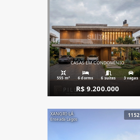
CASAS EM CONDOMÍNIO
555 m²
6 dorms
6 suítes
3 vagas
R$ 9.200.000
XANGRI-LÁ
1152
Enseada Lagos