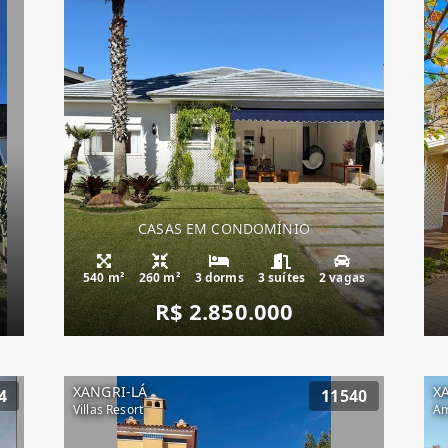
CASAS EM CONDOMÍNIO
540 m²
260 m²
3 dorms
3 suítes
2 vagas
R$ 2.850.000
XANGRI-LÁ
X
4
11540
Villas Resort
Am