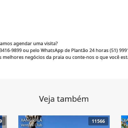
Vamos agendar uma visita?
) 3416-9899 ou pelo WhatsApp de Plantão 24 horas (51) 99
 melhores negócios da praia ou conte-nos o que você est
Veja também
XANGRI-LÁ
X
9
11566
Ventura Club
Pa