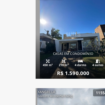
CASAS EM CONDOMÍNIO
450 m²
219 m²
4 dorms
4 suítes
R$ 1.590.000
XANGRI-LÁ
1155
Seasons Wonderful Living