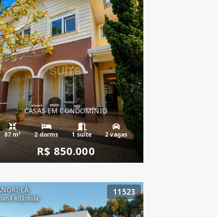
CASAS EM CONDOMÍNIO
87 m²
2 dorms
1 suíte
2 vagas
R$ 850.000
ANGRI-LÁ
11523
aná Atlântida