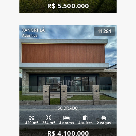
R$ 5.500.000
XANGRI-LÁ
11281
Atlântida
SOBRADO
420 m²
254 m²
4 dorms
4 suítes
2 vagas
R$ 4.100.000