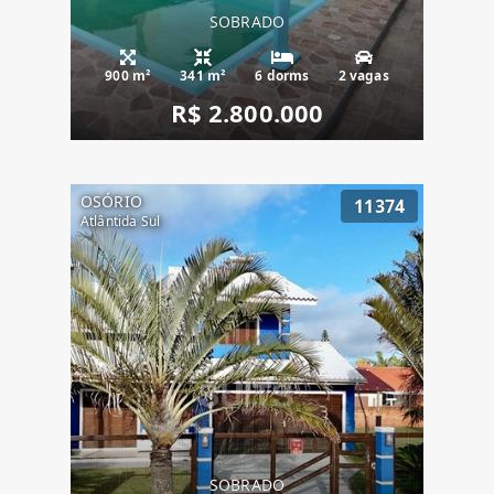
SOBRADO
900 m²
341 m²
6 dorms
2 vagas
R$ 2.800.000
OSÓRIO
11374
Atlântida Sul
SOBRADO