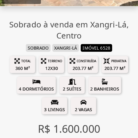
Sobrado à venda em Xangri-Lá,
Centro
SOBRADO
XANGRI-LÁ
IMÓVEL 6528
TOTAL
TERRENO
CONSTRUÍDA
PRIVATIVA
360 M²
12X30
203.77 M²
203.77 M²
4 DORMITÓRIOS
2 SUÍTES
2 BANHEIROS
3 LIVINGS
2 VAGAS
R$ 1.600.000