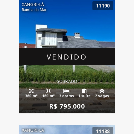
XANGRI-LÁ
11190
Rainha do Mar
VENDIDO
SOBRADO
360 m²
160 m²
3 dorms
1 suíte
2 vagas
R$ 795.000
XANGRI-LÁ
11188