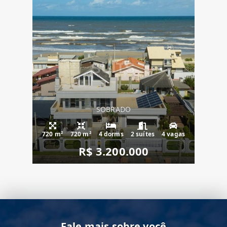
SOBRADO
720 m²
720 m²
4 dorms
2 suítes
4 vagas
R$ 3.200.000
Fale mais sobre você