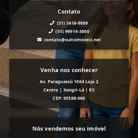
Contato
(51) 3416-9899
(51) 99914-3000
contato@suitsimoveis.net
Venha nos conhecer
Av. Paraguassú 1064 Loja 2
Centro
|
Xangri-Lá
|
RS
CEP: 95588-000
Nós vendemos seu imóvel