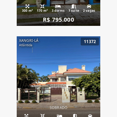
300 m²
170 m²
3 dorms
1 suíte
2 vagas
R$ 795.000
XANGRI-LÁ
11372
Atlântida
SOBRADO