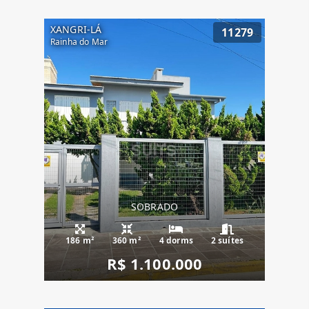
XANGRI-LÁ
11279
Rainha do Mar
SOBRADO
186 m²
360 m²
4 dorms
2 suítes
R$ 1.100.000