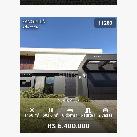
XANGRI-LÁ
11280
Atlântida
SOBRADO
1160 m²
583.6 m²
6 dorms
6 suítes
2 vagas
R$ 6.400.000