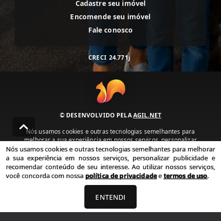
Cadastre seu imóvel
Encomende seu imóvel
Fale conosco
CRECI
24.771j
© DESENVOLVIDO PELA
AGIL.NET
Nós usamos cookies e outras tecnologias semelhantes para
melhorar a sua experiência em nossos serviços, personalizar
publicidade e recomendar conteúdo de seu interesse. Ao utilizar
Nós usamos cookies e outras tecnologias semelhantes para melhorar
nossos serviços, você concorda com nossa política de privacidade e
a sua experiência em nossos serviços, personalizar publicidade e
termos de uso.
recomendar conteúdo de seu interesse. Ao utilizar nossos serviços,
você concorda com nossa
política de privacidade
e
termos de uso
.
Política de Privacidade
Termos de uso
ENTENDI