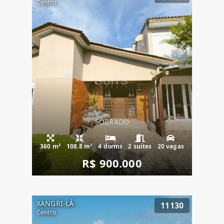
Centro
SOBRADO
360 m²
108.8 m²
4 dorms
2 suítes
20 vagas
R$ 900.000
XANGRI-LÁ
11130
Centro