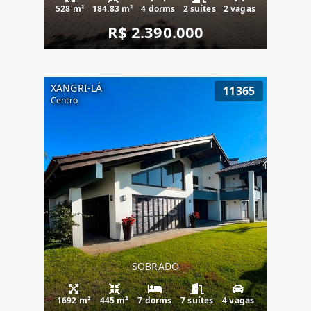
528 m²
184.83 m²
4 dorms
2 suítes
2 vagas
R$ 2.390.000
XANGRI-LÁ
11365
Centro
SOBRADO
1692 m²
445 m²
7 dorms
7 suítes
4 vagas