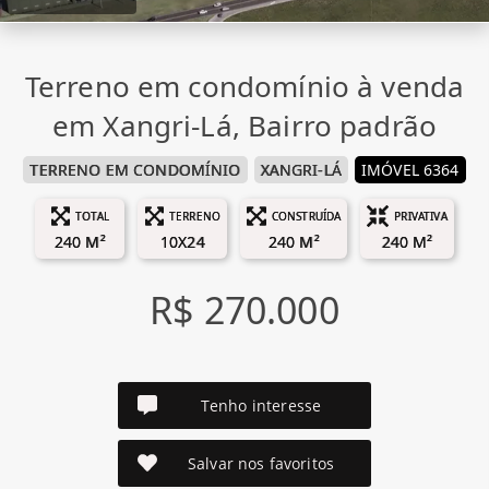
Terreno em condomínio à venda
em Xangri-Lá, Bairro padrão
TERRENO EM CONDOMÍNIO
XANGRI-LÁ
IMÓVEL 6364
TOTAL
TERRENO
CONSTRUÍDA
PRIVATIVA
240 M²
10X24
240 M²
240 M²
R$ 270.000
Tenho interesse
Salvar nos favoritos