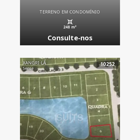
TERRENO EM CONDOMÍNIO
248 m²
Consulte-nos
XANGRI-LÁ
10252
Sense