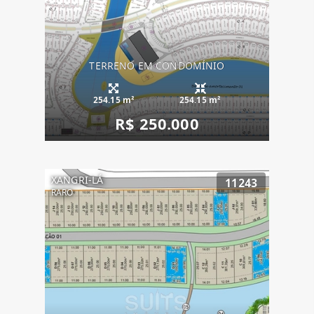
TERRENO EM CONDOMÍNIO
254.15 m²
254.15 m²
R$ 250.000
XANGRI-LÁ
11243
RARO