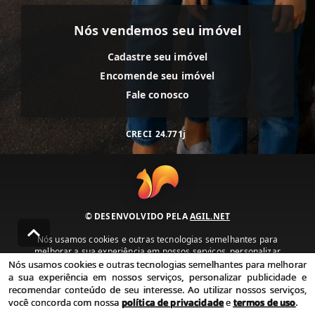
Nós vendemos seu imóvel
Cadastre seu imóvel
Encomende seu imóvel
Fale conosco
CRECI
24.771j
© DESENVOLVIDO PELA
AGIL.NET
Nós usamos cookies e outras tecnologias semelhantes para
melhorar a sua experiência em nossos serviços, personalizar
publicidade e recomendar conteúdo de seu interesse. Ao utilizar
Nós usamos cookies e outras tecnologias semelhantes para melhorar
nossos serviços, você concorda com nossa política de privacidade e
a sua experiência em nossos serviços, personalizar publicidade e
termos de uso.
recomendar conteúdo de seu interesse. Ao utilizar nossos serviços,
você concorda com nossa
política de privacidade
e
termos de uso
.
Política de Privacidade
Termos de uso