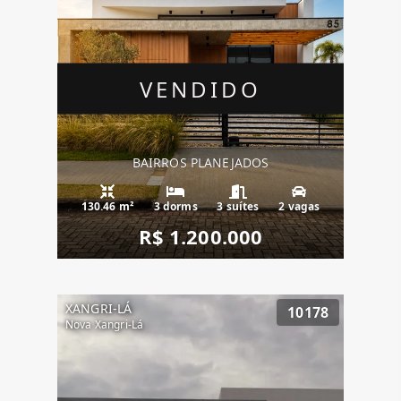
VENDIDO
BAIRROS PLANEJADOS
130.46 m²
3 dorms
3 suítes
2 vagas
R$ 1.200.000
XANGRI-LÁ
10178
Nova Xangri-Lá