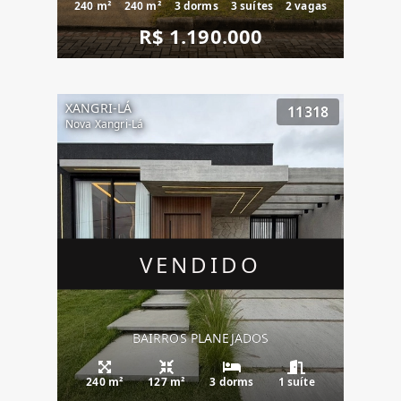
240 m²
240 m²
3 dorms
3 suítes
2 vagas
R$ 1.190.000
XANGRI-LÁ
11318
Nova Xangri-Lá
VENDIDO
BAIRROS PLANEJADOS
240 m²
127 m²
3 dorms
1 suíte