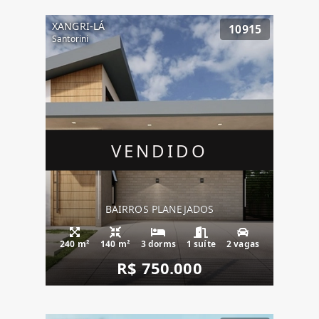
XANGRI-LÁ
10915
Santorini
VENDIDO
BAIRROS PLANEJADOS
240 m²
140 m²
3 dorms
1 suíte
2 vagas
R$ 750.000