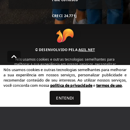
CRECI
24.771j
© DESENVOLVIDO PELA
AGIL.NET
Nós usamos cookies e outras tecnologias semelhantes para
melhorar a sua experiência em nossos serviços, personalizar
publicidade e recomendar conteúdo de seu interesse. Ao utilizar
Nós usamos cookies e outras tecnologias semelhantes para melhorar
nossos serviços, você concorda com nossa política de privacidade e
a sua experiência em nossos serviços, personalizar publicidade e
termos de uso.
recomendar conteúdo de seu interesse. Ao utilizar nossos serviços,
você concorda com nossa
política de privacidade
e
termos de uso
.
Política de Privacidade
Termos de uso
ENTENDI