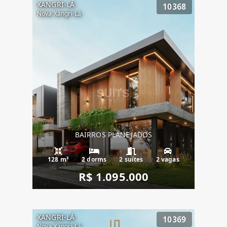
XANGRI-LÁ
10368
Nova Xangri-Lá
BAIRROS PLANEJADOS
128 m²
2 dorms
2 suítes
2 vagas
R$ 1.095.000
XANGRI-LÁ
10369
Nova Xangri-Lá