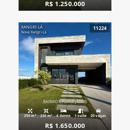
R$ 1.250.000
XANGRI-LÁ
11224
Nova Xangri-Lá
BAIRROS PLANEJADOS
250 m²
230 m²
4 dorms
1 suíte
20 vagas
R$ 1.650.000