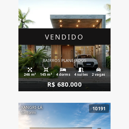
VENDIDO
BAIRROS PLANEJADOS
246 m²
145 m²
4 dorms
4 suítes
2 vagas
R$ 680.000
XANGRI-LÁ
10191
Santorini