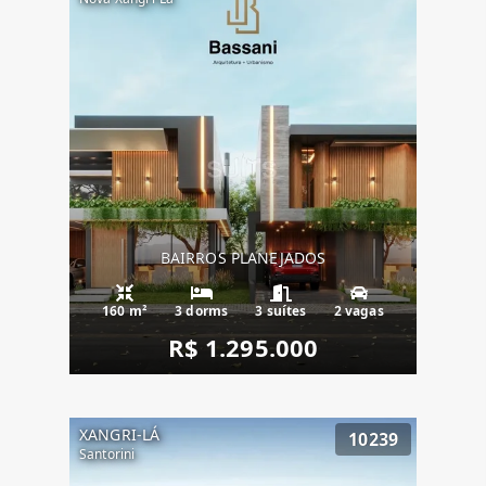
BAIRROS PLANEJADOS
160 m²
3 dorms
3 suítes
2 vagas
R$ 1.295.000
XANGRI-LÁ
10239
Santorini