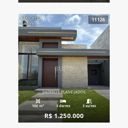
XANGRI-LÁ
11126
Santorini
BAIRROS PLANEJADOS
166 m²
3 dorms
3 suítes
R$ 1.250.000