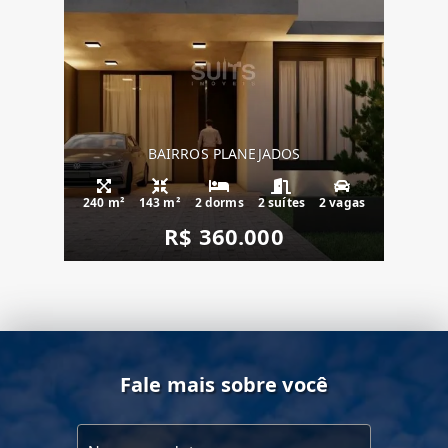
BAIRROS PLANEJADOS
240 m²
143 m²
2 dorms
2 suítes
2 vagas
R$ 360.000
Fale mais sobre você