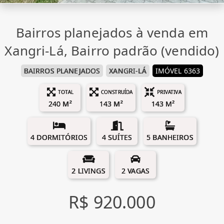
Bairros planejados à venda em
Xangri-Lá, Bairro padrão (vendido)
BAIRROS PLANEJADOS
XANGRI-LÁ
IMÓVEL 6363
TOTAL
CONSTRUÍDA
PRIVATIVA
240 M²
143 M²
143 M²
4 DORMITÓRIOS
4 SUÍTES
5 BANHEIROS
2 LIVINGS
2 VAGAS
R$ 920.000