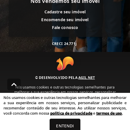
Nós vendemos seu imóvel
Cadastre seu imóvel
Encomende seu imóvel
Fale conosco
CRECI
24.771j
© DESENVOLVIDO PELA
AGIL.NET
Nós usamos cookies e outras tecnologias semelhantes para
melhorar a sua experiência em nossos serviços, personalizar
publicidade e recomendar conteúdo de seu interesse. Ao utilizar
Nós usamos cookies e outras tecnologias semelhantes para melhorar
nossos serviços, você concorda com nossa política de privacidade e
a sua experiência em nossos serviços, personalizar publicidade e
termos de uso.
recomendar conteúdo de seu interesse. Ao utilizar nossos serviços,
você concorda com nossa
política de privacidade
e
termos de uso
.
Política de Privacidade
Termos de uso
ENTENDI