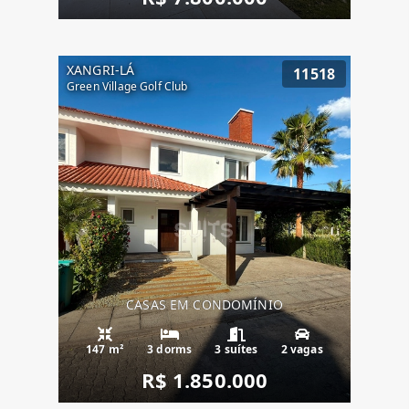
XANGRI-LÁ
11518
Green Village Golf Club
CASAS EM CONDOMÍNIO
147 m²
3 dorms
3 suítes
2 vagas
R$ 1.850.000