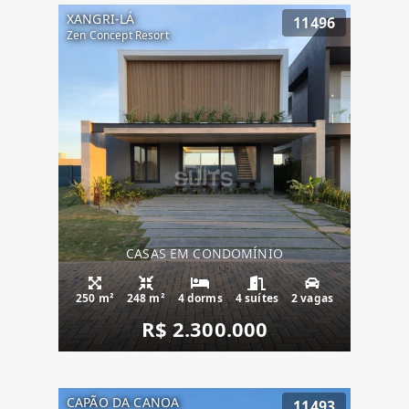
XANGRI-LÁ
11496
Zen Concept Resort
CASAS EM CONDOMÍNIO
250 m²
248 m²
4 dorms
4 suítes
2 vagas
R$ 2.300.000
CAPÃO DA CANOA
11493