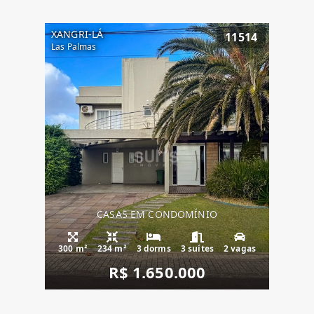
XANGRI-LÁ
11514
Las Palmas
CASAS EM CONDOMÍNIO
300 m²
234 m²
3 dorms
3 suítes
2 vagas
R$ 1.650.000