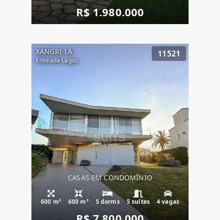
R$ 1.980.000
XANGRI-LÁ
11521
Enseada Lagos
CASAS EM CONDOMÍNIO
600 m²
600 m²
5 dorms
5 suítes
4 vagas
R$ 7.800.000