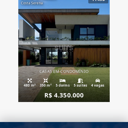
Costa Serena
CASAS EM CONDOMÍNIO
480 m²
350 m²
5 dorms
5 suítes
4 vagas
R$ 4.350.000