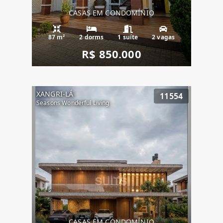
CASAS EM CONDOMÍNIO
87 m²
2 dorms
1 suíte
2 vagas
R$ 850.000
XANGRI-LÁ
11554
Seasons Wonderful Living
CASAS EM CONDOMÍNIO