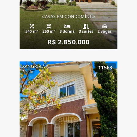
CASAS EM CONDOMÍNIO
540 m²
260 m²
3 dorms
3 suítes
2 vagas
R$ 2.850.000
XANGRI-LÁ
11563
Pacific