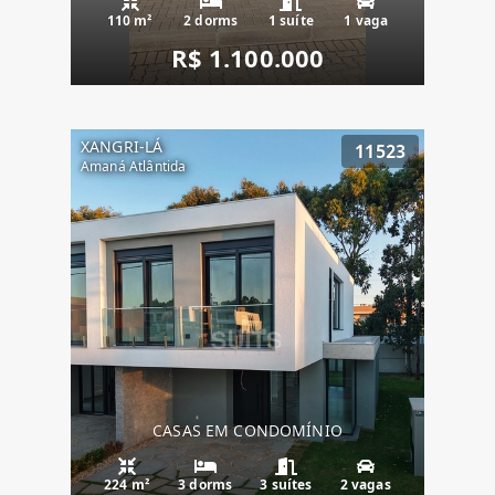
110 m²
2 dorms
1 suíte
1 vaga
R$ 1.100.000
XANGRI-LÁ
11523
Amaná Atlântida
CASAS EM CONDOMÍNIO
224 m²
3 dorms
3 suítes
2 vagas