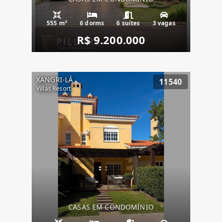
555 m²
6 dorms
6 suítes
3 vagas
R$ 9.200.000
XANGRI-LÁ
11540
Villas Resort
CASAS EM CONDOMÍNIO