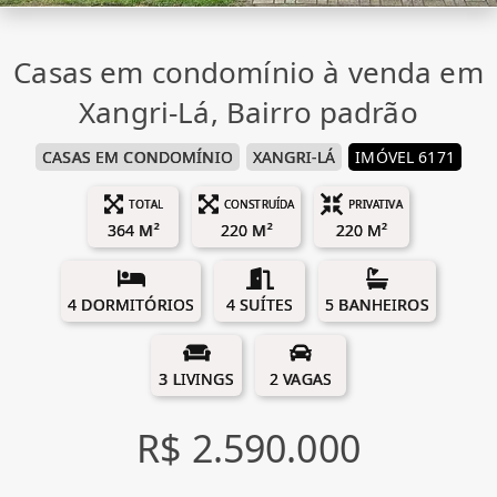
Casas em condomínio à venda em
Xangri-Lá, Bairro padrão
CASAS EM CONDOMÍNIO
XANGRI-LÁ
IMÓVEL 6171
TOTAL
CONSTRUÍDA
PRIVATIVA
364 M²
220 M²
220 M²
4 DORMITÓRIOS
4 SUÍTES
5 BANHEIROS
3 LIVINGS
2 VAGAS
R$ 2.590.000