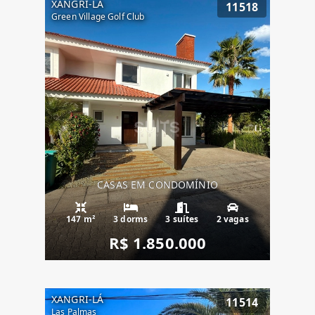
XANGRI-LÁ
11518
Green Village Golf Club
CASAS EM CONDOMÍNIO
147 m²
3 dorms
3 suítes
2 vagas
R$ 1.850.000
XANGRI-LÁ
11514
Las Palmas