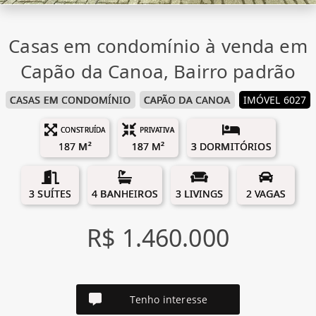
Casas em condomínio à venda em
Capão da Canoa, Bairro padrão
CASAS EM CONDOMÍNIO
CAPÃO DA CANOA
IMÓVEL 6027
CONSTRUÍDA
PRIVATIVA
187 M²
187 M²
3 DORMITÓRIOS
3 SUÍTES
4 BANHEIROS
3 LIVINGS
2 VAGAS
R$ 1.460.000
Tenho interesse