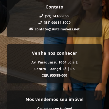
Contato
(51) 3416-9899
(51) 99914-3000
contato@suitsimoveis.net
Venha nos conhecer
Av. Paraguassú 1064 Loja 2
Centro
|
Xangri-Lá
|
RS
CEP: 95588-000
Nós vendemos seu imóvel
Cadastre seu imóvel