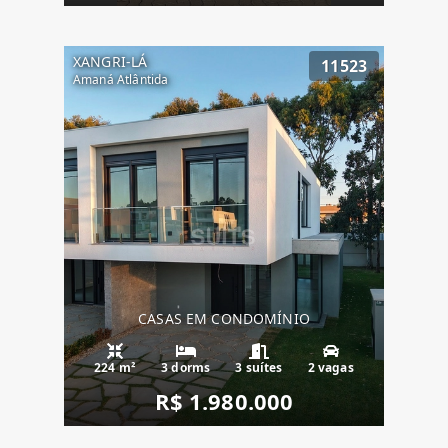
XANGRI-LÁ
11523
Amaná Atlântida
CASAS EM CONDOMÍNIO
224 m²
3 dorms
3 suítes
2 vagas
R$ 1.980.000