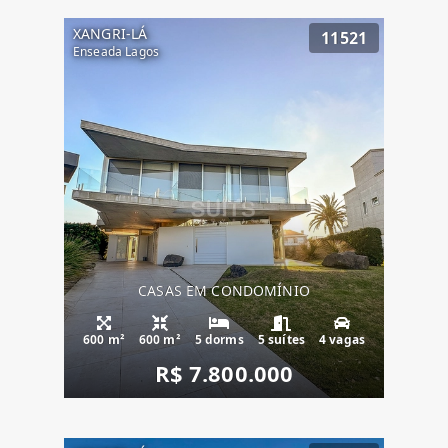
XANGRI-LÁ
11521
Enseada Lagos
CASAS EM CONDOMÍNIO
600 m²
600 m²
5 dorms
5 suítes
4 vagas
R$ 7.800.000