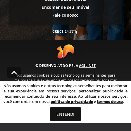
Encomende seu imóvel
Fale conosco
CRECI
24.771j
© DESENVOLVIDO PELA
AGIL.NET
Nós usamos cookies e outras tecnologias semelhantes para
melhorar a sua experiência em nossos serviços, personalizar
publicidade e recomendar conteúdo de seu interesse. Ao utilizar
Nós usamos cookies e outras tecnologias semelhantes para melhorar
nossos serviços, você concorda com nossa política de privacidade e
a sua experiência em nossos serviços, personalizar publicidade e
termos de uso.
recomendar conteúdo de seu interesse. Ao utilizar nossos serviços,
você concorda com nossa
política de privacidade
e
termos de uso
.
Política de Privacidade
Termos de uso
ENTENDI