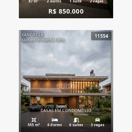
87 m²
2 dorms
1 suíte
2 vagas
R$ 850.000
XANGRI-LÁ
11554
Seasons Wonderful Living
CASAS EM CONDOMÍNIO
555 m²
6 dorms
6 suítes
3 vagas