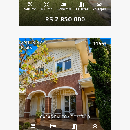
540 m²
260 m²
3 dorms
3 suítes
2 vagas
R$ 2.850.000
XANGRI-LÁ
11563
Pacific
CASAS EM CONDOMÍNIO