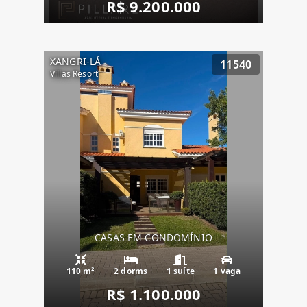
R$ 9.200.000
XANGRI-LÁ
11540
Villas Resort
CASAS EM CONDOMÍNIO
110 m²
2 dorms
1 suíte
1 vaga
R$ 1.100.000