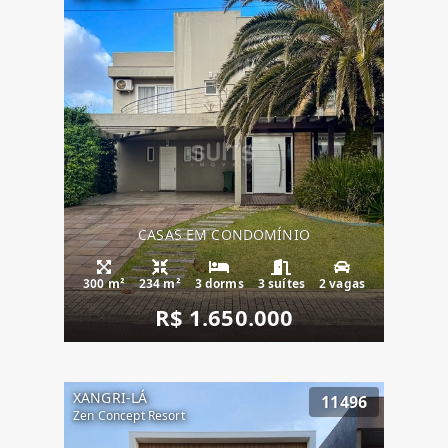
CASAS EM CONDOMÍNIO
300 m²
234 m²
3 dorms
3 suítes
2 vagas
R$ 1.650.000
XANGRI-LÁ
11496
Zen Concept Resort