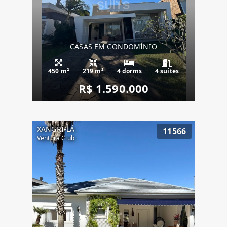
CASAS EM CONDOMÍNIO
450 m²
219 m²
4 dorms
4 suítes
R$ 1.590.000
XANGRI-LÁ
11566
Ventura Club