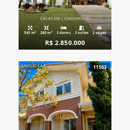
CASAS EM CONDOMÍNIO
540 m²
260 m²
3 dorms
3 suítes
2 vagas
R$ 2.850.000
XANGRI-LÁ
11563
Pacific