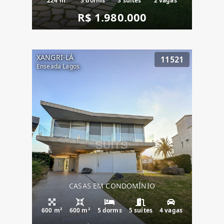
224 m²
3 dorms
3 suítes
2 vagas
R$ 1.980.000
XANGRI-LÁ
11521
Enseada Lagos
CASAS EM CONDOMÍNIO
600 m²
600 m²
5 dorms
5 suítes
4 vagas