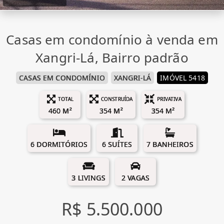
Casas em condomínio à venda em
Xangri-Lá, Bairro padrão
CASAS EM CONDOMÍNIO
XANGRI-LÁ
IMÓVEL 5418
TOTAL
CONSTRUÍDA
PRIVATIVA
460 M²
354 M²
354 M²
6 DORMITÓRIOS
6 SUÍTES
7 BANHEIROS
3 LIVINGS
2 VAGAS
R$ 5.500.000