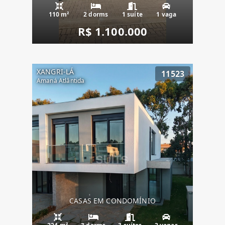
110 m²
2 dorms
1 suíte
1 vaga
R$ 1.100.000
XANGRI-LÁ
11523
Amaná Atlântida
CASAS EM CONDOMÍNIO