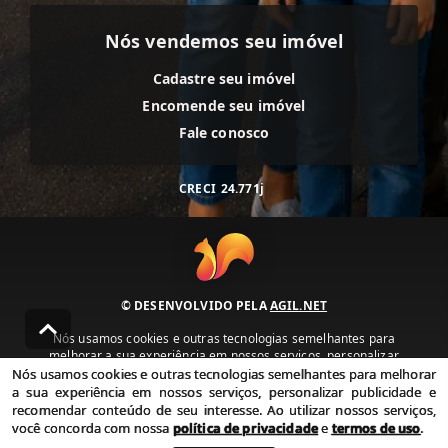
Nós vendemos seu imóvel
Cadastre seu imóvel
Encomende seu imóvel
Fale conosco
CRECI
24.771j
© DESENVOLVIDO PELA
AGIL.NET
Nós usamos cookies e outras tecnologias semelhantes para
melhorar a sua experiência em nossos serviços, personalizar
publicidade e recomendar conteúdo de seu interesse. Ao utilizar
Nós usamos cookies e outras tecnologias semelhantes para melhorar
nossos serviços, você concorda com nossa política de privacidade e
a sua experiência em nossos serviços, personalizar publicidade e
termos de uso.
recomendar conteúdo de seu interesse. Ao utilizar nossos serviços,
você concorda com nossa
política de privacidade
e
termos de uso
.
Política de Privacidade
Termos de uso