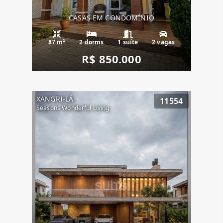
CASAS EM CONDOMÍNIO
87 m²
2 dorms
1 suíte
2 vagas
R$ 850.000
XANGRI-LÁ
11554
Seasons Wonderful Living