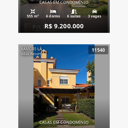
CASAS EM CONDOMÍNIO
555 m²
6 dorms
6 suítes
3 vagas
R$ 9.200.000
XANGRI-LÁ
11540
Villas Resort
CASAS EM CONDOMÍNIO