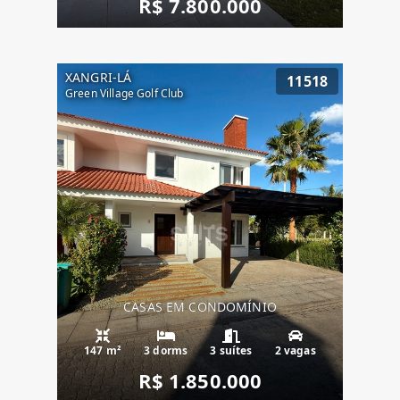
R$ 7.800.000
XANGRI-LÁ
11518
Green Village Golf Club
CASAS EM CONDOMÍNIO
147 m²
3 dorms
3 suítes
2 vagas
R$ 1.850.000