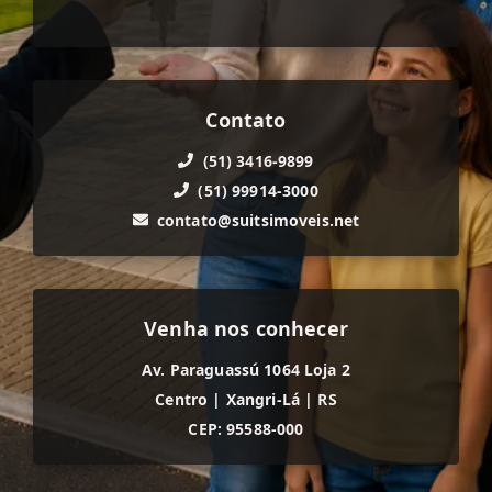
Contato
(51) 3416-9899
(51) 99914-3000
contato@suitsimoveis.net
Venha nos conhecer
Av. Paraguassú 1064 Loja 2
Centro
|
Xangri-Lá
|
RS
CEP: 95588-000