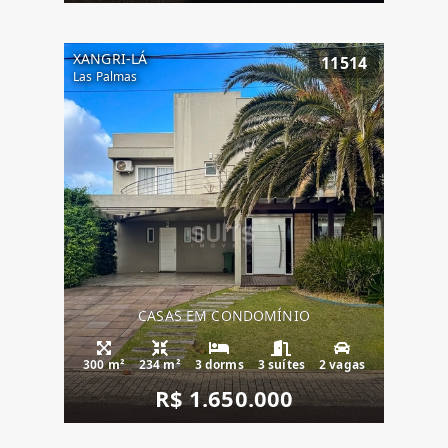
XANGRI-LÁ
11514
Las Palmas
CASAS EM CONDOMÍNIO
300 m²
234 m²
3 dorms
3 suítes
2 vagas
R$ 1.650.000