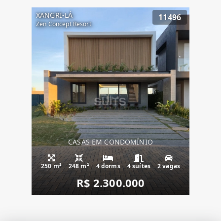
XANGRI-LÁ
11496
Zen Concept Resort
CASAS EM CONDOMÍNIO
250 m²
248 m²
4 dorms
4 suítes
2 vagas
R$ 2.300.000