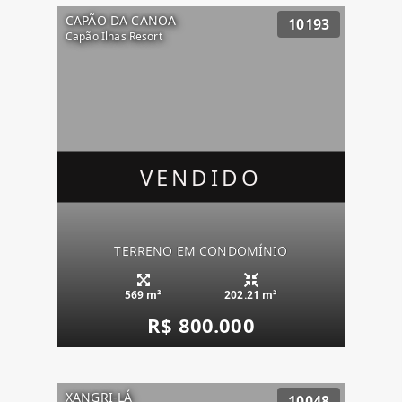
CAPÃO DA CANOA
10193
Capão Ilhas Resort
VENDIDO
TERRENO EM CONDOMÍNIO
569 m²
202.21 m²
R$ 800.000
XANGRI-LÁ
10048