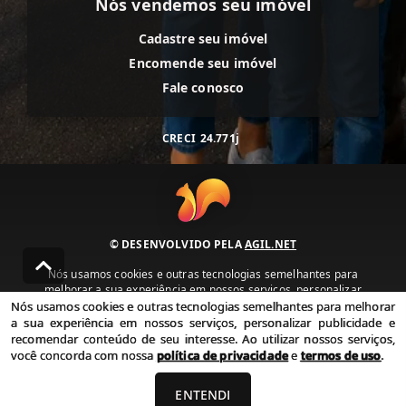
Nós vendemos seu imóvel
Cadastre seu imóvel
Encomende seu imóvel
Fale conosco
CRECI
24.771j
© DESENVOLVIDO PELA
AGIL.NET
Nós usamos cookies e outras tecnologias semelhantes para
melhorar a sua experiência em nossos serviços, personalizar
publicidade e recomendar conteúdo de seu interesse. Ao utilizar
Nós usamos cookies e outras tecnologias semelhantes para melhorar
nossos serviços, você concorda com nossa política de privacidade e
a sua experiência em nossos serviços, personalizar publicidade e
termos de uso.
recomendar conteúdo de seu interesse. Ao utilizar nossos serviços,
você concorda com nossa
política de privacidade
e
termos de uso
.
Política de Privacidade
Termos de uso
ENTENDI