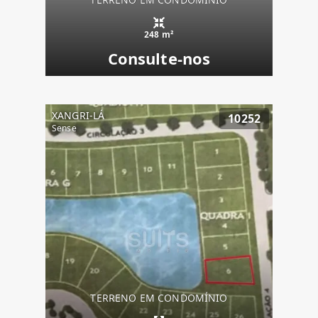
248 m²
Consulte-nos
XANGRI-LÁ
10252
Sense
TERRENO EM CONDOMÍNIO