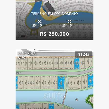
TERRENO EM CONDOMÍNIO
254.15 m²
254.15 m²
R$ 250.000
XANGRI-LÁ
11243
RARO