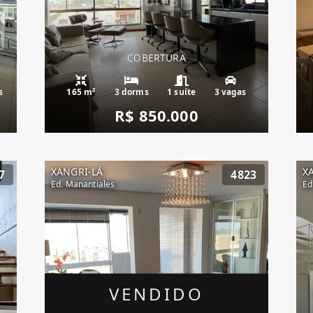
COBERTURA
s
165 m²
3 dorms
1 suíte
3 vagas
R$ 850.000
XANGRI-LÁ
X
7
4823
Ed. Manantiales
Ed
VENDIDO