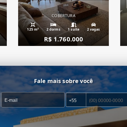
COBERTURA
125 m²
2 dorms
1 suíte
2 vagas
R$ 1.760.000
Fale mais sobre você