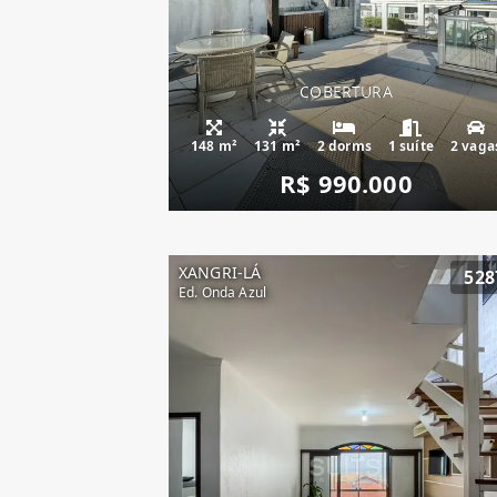
COBERTURA
148 m²
131 m²
2 dorms
1 suíte
2 vaga
R$ 990.000
XANGRI-LÁ
528
Ed. Onda Azul