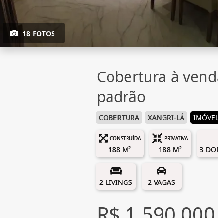
18 FOTOS
Cobertura à vend
padrão
COBERTURA
XANGRI-LÁ
IMÓVEL
CONSTRUÍDA
PRIVATIVA
188 M²
188 M²
3 DO
2 LIVINGS
2 VAGAS
R$ 1.590.000