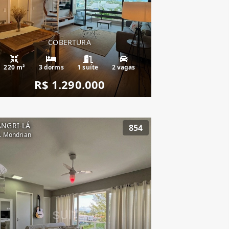
COBERTURA
220 m²
3 dorms
1 suíte
2 vagas
R$ 1.290.000
ANGRI-LÁ
854
. Mondrian