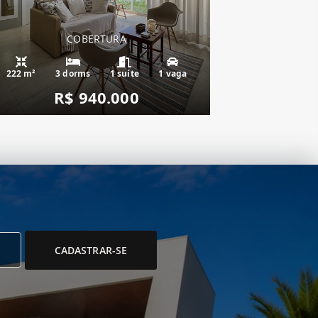
COBERTURA
222 m²
3 dorms
1 suíte
1 vaga
R$ 940.000
CADASTRAR-SE