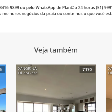
) 3416-9899 ou pelo WhatsApp de Plantão 24 horas (51) 99
 melhores negócios da praia ou conte-nos o que você est
Veja também
XANGRI-LÁ
X
5
7170
Ed. Ana Capri
Ed