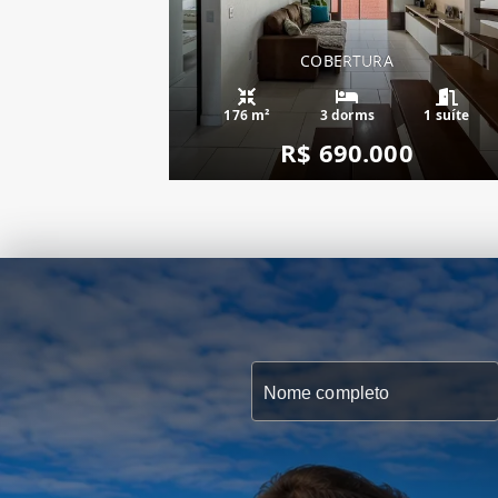
COBERTURA
176 m²
3 dorms
1 suíte
R$ 690.000