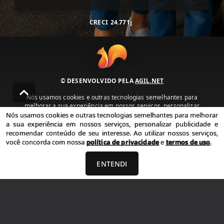
CRECI
24.771j
© DESENVOLVIDO PELA
AGIL.NET
Nós usamos cookies e outras tecnologias semelhantes para
melhorar a sua experiência em nossos serviços, personalizar
publicidade e recomendar conteúdo de seu interesse. Ao utilizar
Nós usamos cookies e outras tecnologias semelhantes para melhorar
nossos serviços, você concorda com nossa política de privacidade e
a sua experiência em nossos serviços, personalizar publicidade e
termos de uso.
recomendar conteúdo de seu interesse. Ao utilizar nossos serviços,
você concorda com nossa
política de privacidade
e
termos de uso
.
Política de Privacidade
Termos de uso
ENTENDI