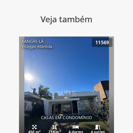
Veja também
XANGRI-LÁ
11569
Villaggio Atlântida
CASAS EM CONDOMÍNIO
450 m²
219 m²
4 dorms
4 suítes