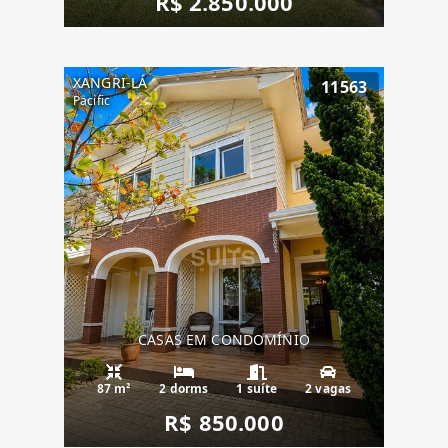
R$ 2.850.000
XANGRI-LÁ
11563
Pacific
CASAS EM CONDOMÍNIO
87 m²
2 dorms
1 suíte
2 vagas
R$ 850.000