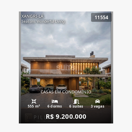
XANGRI-LÁ
11554
Seasons Wonderful Living
CASAS EM CONDOMÍNIO
555 m²
6 dorms
6 suítes
3 vagas
R$ 9.200.000