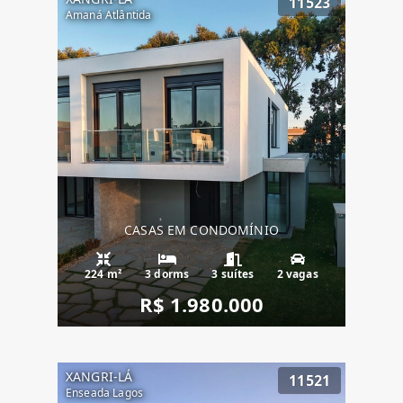
11523
Amaná Atlântida
CASAS EM CONDOMÍNIO
224 m²
3 dorms
3 suítes
2 vagas
R$ 1.980.000
XANGRI-LÁ
11521
Enseada Lagos