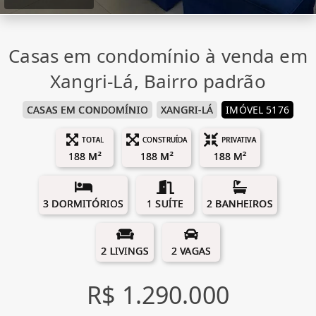
Casas em condomínio à venda em
Xangri-Lá, Bairro padrão
CASAS EM CONDOMÍNIO
XANGRI-LÁ
IMÓVEL 5176
TOTAL
CONSTRUÍDA
PRIVATIVA
188 M²
188 M²
188 M²
3 DORMITÓRIOS
1 SUÍTE
2 BANHEIROS
2 LIVINGS
2 VAGAS
R$ 1.290.000