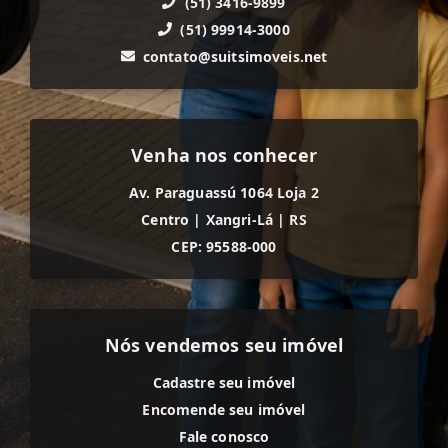
(51) 3416-9899
(51) 99914-3000
contato@suitsimoveis.net
Venha nos conhecer
Av. Paraguassú 1064 Loja 2
Centro
|
Xangri-Lá
|
RS
CEP: 95588-000
Nós vendemos seu imóvel
Cadastre seu imóvel
Encomende seu imóvel
Fale conosco