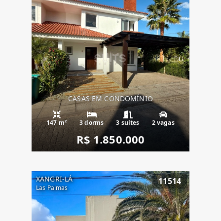
CASAS EM CONDOMÍNIO
147 m²
3 dorms
3 suítes
2 vagas
R$ 1.850.000
XANGRI-LÁ
11514
Las Palmas