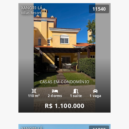
XANGRI-LÁ
11540
Villas Resort
CASAS EM CONDOMÍNIO
110 m²
2 dorms
1 suíte
1 vaga
R$ 1.100.000
XANGRI-LÁ