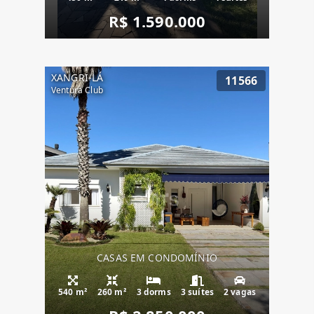
R$ 1.590.000
XANGRI-LÁ
11566
Ventura Club
CASAS EM CONDOMÍNIO
540 m²
260 m²
3 dorms
3 suítes
2 vagas