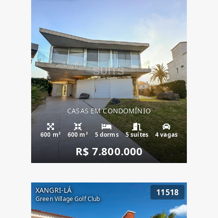
CASAS EM CONDOMÍNIO
600 m²
600 m²
5 dorms
5 suítes
4 vagas
R$ 7.800.000
XANGRI-LÁ
11518
Green Village Golf Club