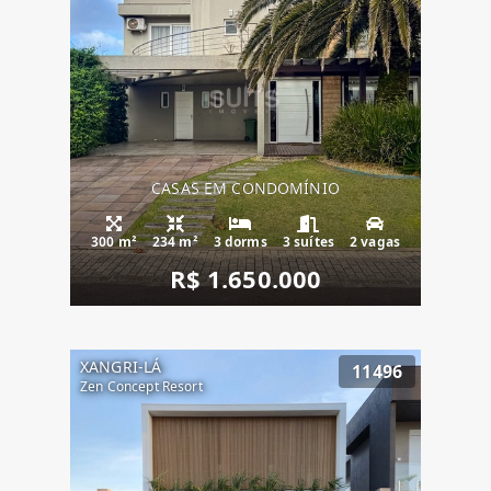
CASAS EM CONDOMÍNIO
300 m²
234 m²
3 dorms
3 suítes
2 vagas
R$ 1.650.000
XANGRI-LÁ
11496
Zen Concept Resort