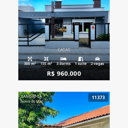
CASAS
300 m²
155 m²
3 dorms
1 suíte
2 vagas
R$ 960.000
XANGRI-LÁ
11373
Noiva do Mar