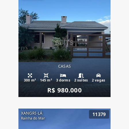
CASAS
300 m²
145 m²
3 dorms
2 suítes
2 vagas
R$ 980.000
XANGRI-LÁ
11379
Rainha do Mar