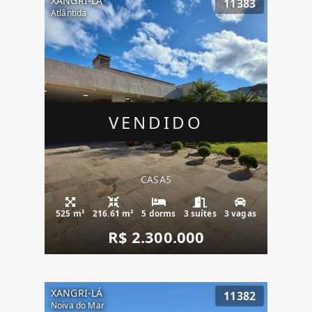
XANGRI-LÁ
11383
Atlântida
VENDIDO
CASAS
525 m²
216.61 m²
5 dorms
3 suítes
3 vagas
R$ 2.300.000
XANGRI-LÁ
11382
Noiva do Mar