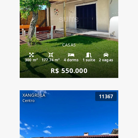
CASAS
300 m²
177.74 m²
4 dorms
1 suíte
2 vagas
R$ 550.000
XANGRI-LÁ
11367
Centro