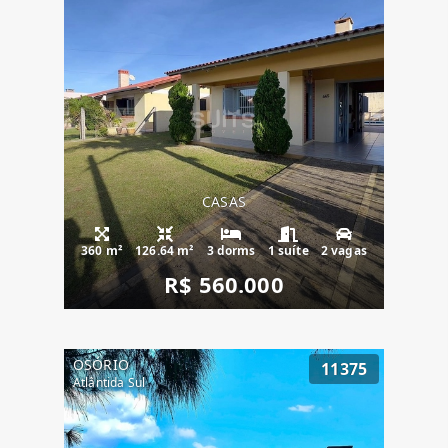
CASAS
360 m²
126.64 m²
3 dorms
1 suíte
2 vagas
R$ 560.000
OSÓRIO
11375
Atlântida Sul