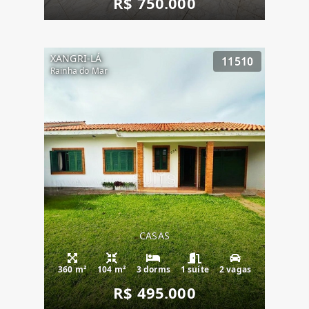
R$ 750.000
XANGRI-LÁ
11510
Rainha do Mar
CASAS
360 m²
104 m²
3 dorms
1 suíte
2 vagas
R$ 495.000