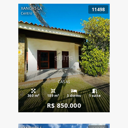
XANGRI-LÁ
11498
Centro
CASAS
360 m²
189 m²
3 dorms
1 suíte
R$ 850.000