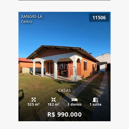
XANGRI-LÁ
11506
Centro
CASAS
525 m²
182 m²
3 dorms
1 suíte
R$ 990.000