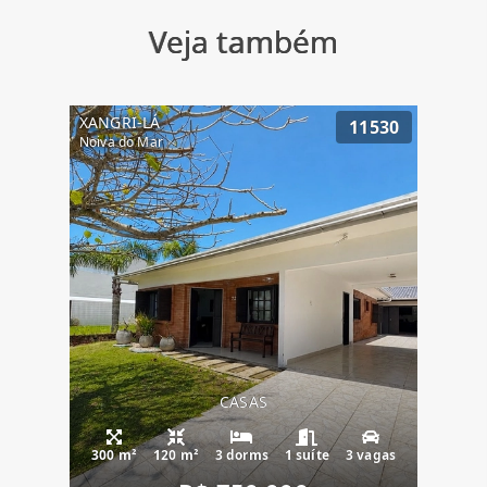
Veja também
XANGRI-LÁ
11530
Noiva do Mar
CASAS
300 m²
120 m²
3 dorms
1 suíte
3 vagas