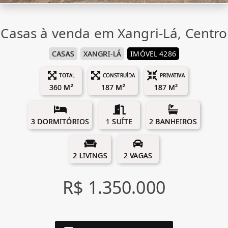
Casas à venda em Xangri-Lá, Centro
CASAS
XANGRI-LÁ
IMÓVEL 4286
TOTAL
CONSTRUÍDA
PRIVATIVA
360 M²
187 M²
187 M²
3 DORMITÓRIOS
1 SUÍTE
2 BANHEIROS
2 LIVINGS
2 VAGAS
R$ 1.350.000