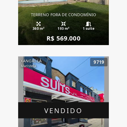
TERRENO FORA DE CONDOMÍNIO
360 m²
193 m²
1 suíte
R$ 569.000
XANGRI-LÁ
9719
Maristela
VENDIDO