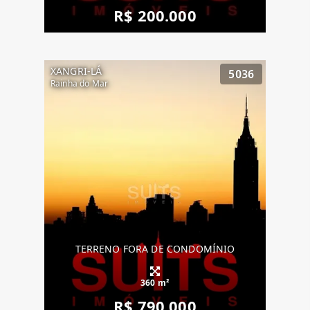
R$ 200.000
XANGRI-LÁ
5036
Rainha do Mar
TERRENO FORA DE CONDOMÍNIO
360 m²
R$ 790.000