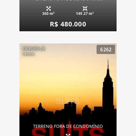
360 m²
149.27 m²
R$ 480.000
XANGRI-LÁ
6262
Centro
TERRENO FORA DE CONDOMÍNIO