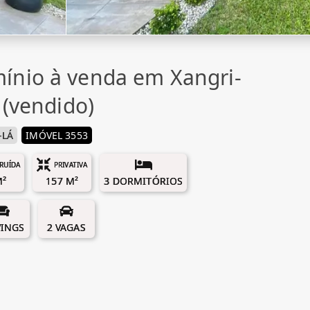
ínio à venda em Xangri-
 (vendido)
-LÁ
IMÓVEL 3553
RUÍDA
PRIVATIVA
M²
157 M²
3 DORMITÓRIOS
VINGS
2 VAGAS