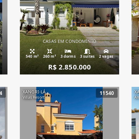
CASAS EM CONDOMÍNIO
540 m²
260 m²
3 dorms
3 suítes
2 vagas
R$ 2.850.000
XANGRI-LÁ
X
4
11540
Villas Resort
Am