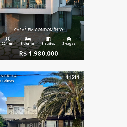
CASAS EM CONDOMÍNIO
224 m²
3 dorms
3 suítes
2 vagas
R$ 1.980.000
ANGRI-LÁ
11514
s Palmas