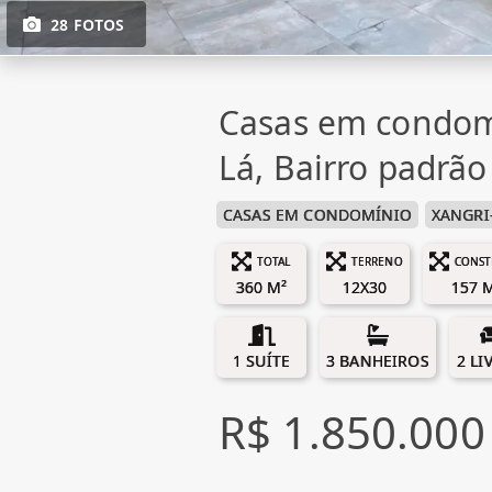
28 FOTOS
Casas em condom
Lá, Bairro padrão
CASAS EM CONDOMÍNIO
XANGRI
TOTAL
TERRENO
CONST
360 M²
12X30
157 
1 SUÍTE
3 BANHEIROS
2 LI
R$ 1.850.000