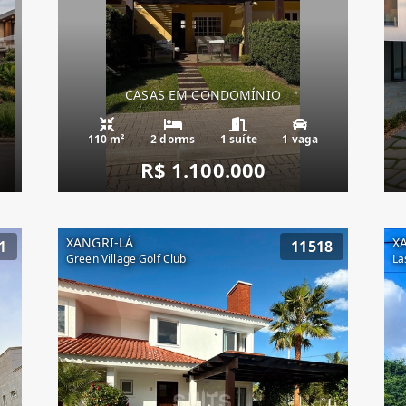
CASAS EM CONDOMÍNIO
110 m²
2 dorms
1 suíte
1 vaga
R$ 1.100.000
XANGRI-LÁ
X
1
11518
Green Village Golf Club
La