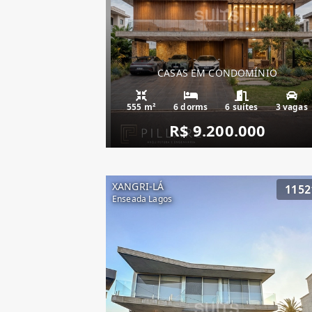
CASAS EM CONDOMÍNIO
555 m²
6 dorms
6 suítes
3 vagas
R$ 9.200.000
XANGRI-LÁ
1152
Enseada Lagos