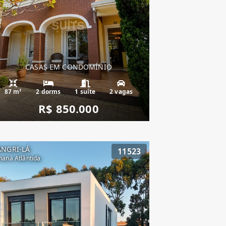
CASAS EM CONDOMÍNIO
87 m²
2 dorms
1 suíte
2 vagas
R$ 850.000
ANGRI-LÁ
11523
aná Atlântida