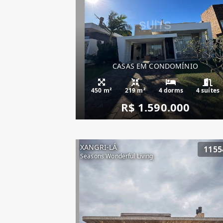
CASAS EM CONDOMÍNIO
450 m²
219 m²
4 dorms
4 suítes
R$ 1.590.000
XANGRI-LÁ
1155
Seasons Wonderful Living