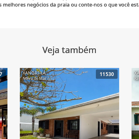
 melhores negócios da praia ou conte-nos o que você est
Veja também
XANGRI-LÁ
X
7
11530
Noiva do Mar
Ra