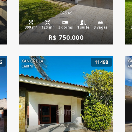
CASAS
300 m²
120 m²
3 dorms
1 suíte
3 vagas
R$ 750.000
XANGRI-LÁ
X
6
11498
Centro
At