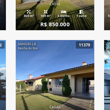
CASAS
360 m²
189 m²
3 dorms
1 suíte
5
R$ 850.000
XANGRI-LÁ
O
2
11379
Rainha do Mar
At
CASAS