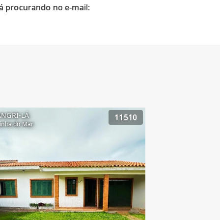
á procurando no e-mail:
ANGRI-LÁ
11510
inha do Mar