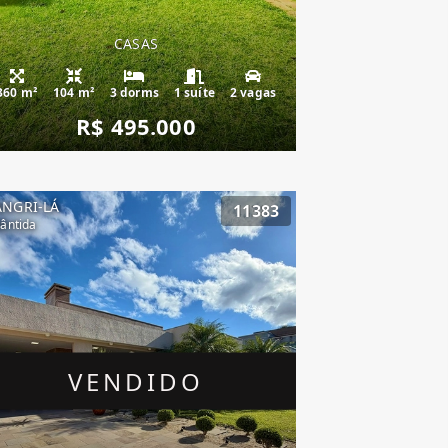
CASAS
360 m²
104 m²
3 dorms
1 suíte
2 vagas
R$ 495.000
ANGRI-LÁ
11383
lântida
VENDIDO