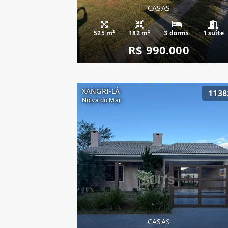
CASAS
525 m²
182 m²
3 dorms
1 suíte
R$ 990.000
XANGRI-LÁ
1138
Noiva do Mar
CASAS