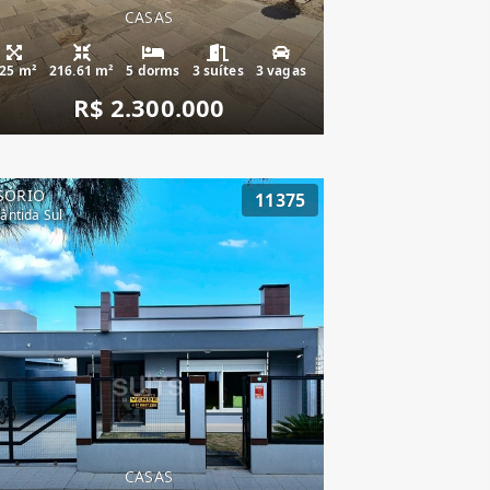
CASAS
25 m²
216.61 m²
5 dorms
3 suítes
3 vagas
R$ 2.300.000
SÓRIO
11375
lântida Sul
CASAS