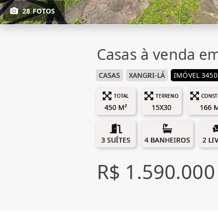
28 FOTOS
Casas à venda em
CASAS
XANGRI-LÁ
IMÓVEL 3450
TOTAL
TERRENO
CONST
450 M²
15X30
166 
3 SUÍTES
4 BANHEIROS
2 LI
R$ 1.590.000