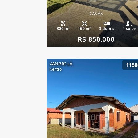
CASAS
300 m²
160 m²
3 dorms
1 suíte
R$ 850.000
XANGRI-LÁ
1150
Centro