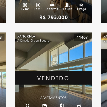
67 m²
67 m²
2 dorms
1 suíte
1 vaga
R$ 793.000
XANGRI-LÁ
X
8
11467
Atlântida Green Square
Li
VENDIDO
APARTAMENTOS