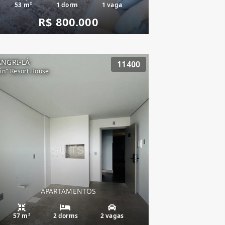
53 m²
1 dorm
1 vaga
R$ 800.000
ANGRI-LÁ
11400
vin'' Resort House
APARTAMENTOS
57 m²
2 dorms
2 vagas