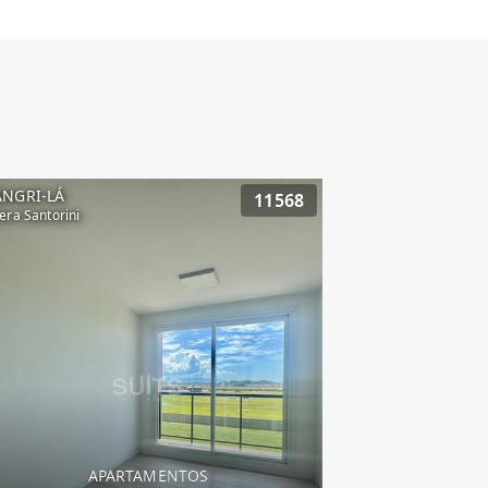
ANGRI-LÁ
11568
era Santorini
APARTAMENTOS