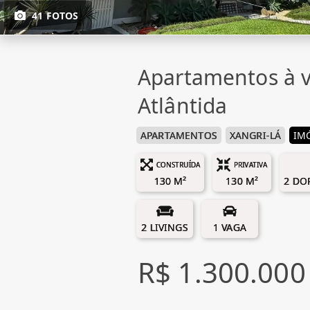
41 FOTOS
Apartamentos à v
Atlântida
APARTAMENTOS
XANGRI-LÁ
IM
CONSTRUÍDA
PRIVATIVA
130 M²
130 M²
2 DO
2 LIVINGS
1 VAGA
R$ 1.300.000