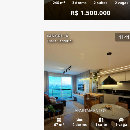
246 m²
3 dorms
2 suítes
2 vagas
R$ 1.500.000
XANGRI-LÁ
1141
Thera Santorini
APARTAMENTOS
67 m²
2 dorms
1 suíte
1 vaga