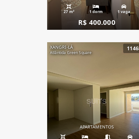
27 m²
1 dorm
1 vaga
R$ 400.000
XANGRI-LÁ
1146
Atlântida Green Square
APARTAMENTOS