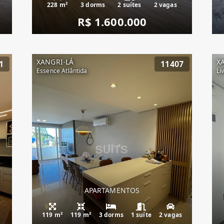
228 m²
3 dorms
2 suítes
2 vagas
R$ 1.600.000
XANGRI-LÁ
X
1
11407
Essence Atlântida
Li
APARTAMENTOS
119 m²
119 m²
3 dorms
1 suíte
2 vagas