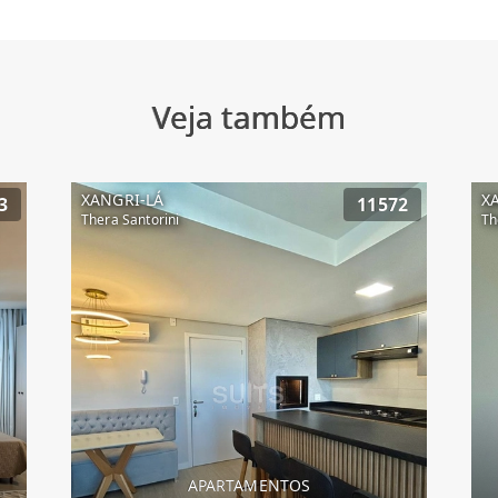
Veja também
XANGRI-LÁ
X
3
11572
Thera Santorini
Th
APARTAMENTOS