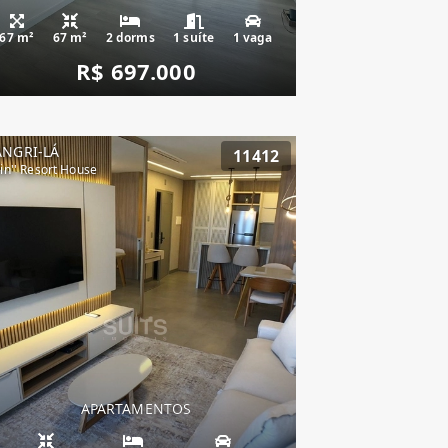
67 m²
67 m²
2 dorms
1 suíte
1 vaga
R$ 697.000
ANGRI-LÁ
11412
vin'' Resort House
APARTAMENTOS