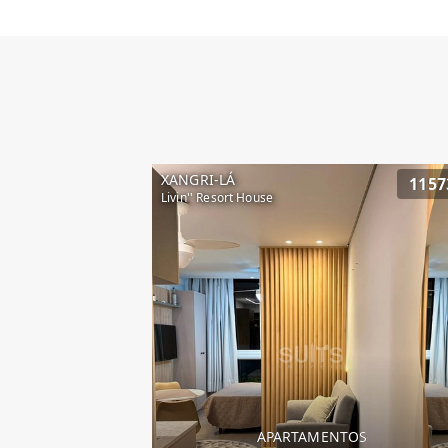
XANGRI-LÁ
1157
Livin'' Resort House
APARTAMENTOS