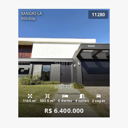
XANGRI-LÁ
11280
Atlântida
SOBRADO
1160 m²
583.6 m²
6 dorms
6 suítes
2 vagas
R$ 6.400.000