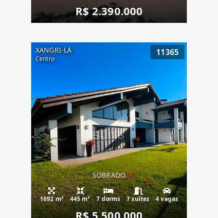
R$ 2.390.000
XANGRI-LÁ
11365
Centro
SOBRADO
1692 m²
445 m²
7 dorms
7 suítes
4 vagas
R$ 5.500.000