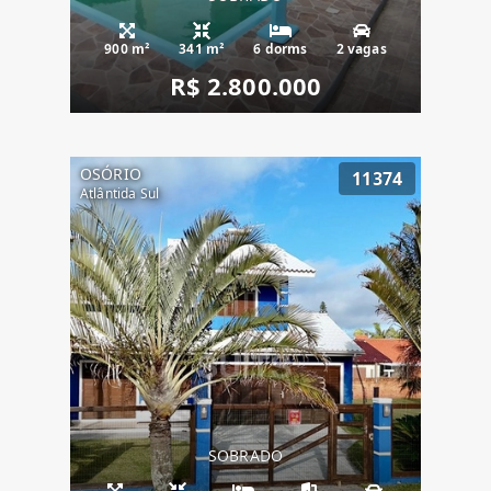
900 m²
341 m²
6 dorms
2 vagas
R$ 2.800.000
OSÓRIO
11374
Atlântida Sul
SOBRADO