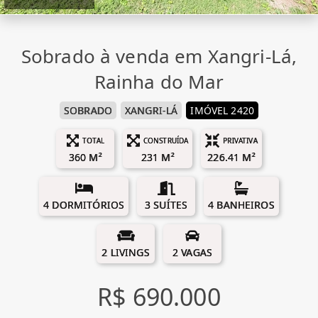
Sobrado à venda em Xangri-Lá,
Rainha do Mar
SOBRADO
XANGRI-LÁ
IMÓVEL 2420
TOTAL
CONSTRUÍDA
PRIVATIVA
360 M²
231 M²
226.41 M²
4 DORMITÓRIOS
3 SUÍTES
4 BANHEIROS
2 LIVINGS
2 VAGAS
R$ 690.000