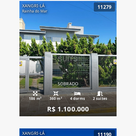
XANGRI-LÁ
11279
Rainha do Mar
SOBRADO
186 m²
360 m²
4 dorms
2 suítes
R$ 1.100.000
XANGRI-LÁ
11190