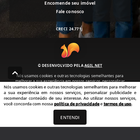
Encomende seu imóvel
Fale conosco
CRECI
24.771j
© DESENVOLVIDO PELA
AGIL.NET
Nós usamos cookies e outras tecnologias semelhantes para
melhorar a sua experiência em nossos serviços, personalizar
publicidade e recomendar conteúdo de seu interesse. Ao utilizar
Nós usamos cookies e outras tecnologias semelhantes para melhorar
nossos serviços, você concorda com nossa política de privacidade e
a sua experiência em nossos serviços, personalizar publicidade e
termos de uso.
recomendar conteúdo de seu interesse. Ao utilizar nossos serviços,
você concorda com nossa
política de privacidade
e
termos de uso
.
Política de Privacidade
Termos de uso
ENTENDI