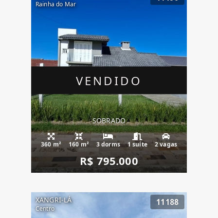
Rainha do Mar
VENDIDO
SOBRADO
360 m²
160 m²
3 dorms
1 suíte
2 vagas
R$ 795.000
XANGRI-LÁ
11188
Centro