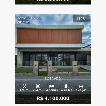
XANGRI-LÁ
11281
Atlântida
SOBRADO
420 m²
254 m²
4 dorms
4 suítes
2 vagas
R$ 4.100.000