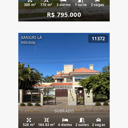
300 m²
170 m²
3 dorms
1 suíte
2 vagas
R$ 795.000
XANGRI-LÁ
11372
Atlântida
SOBRADO
528 m²
184.83 m²
4 dorms
2 suítes
2 vagas