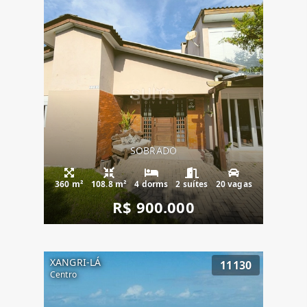
SOBRADO
360 m²
108.8 m²
4 dorms
2 suítes
20 vagas
R$ 900.000
XANGRI-LÁ
11130
Centro