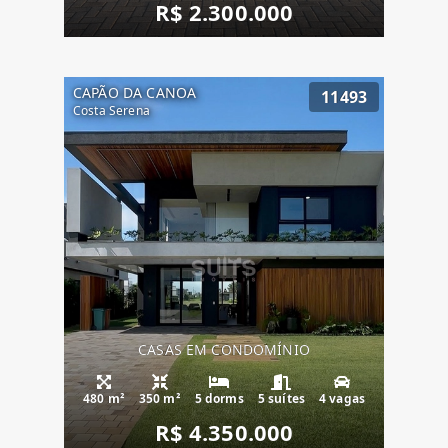
R$ 2.300.000
CAPÃO DA CANOA
11493
Costa Serena
CASAS EM CONDOMÍNIO
480 m²
350 m²
5 dorms
5 suítes
4 vagas
R$ 4.350.000