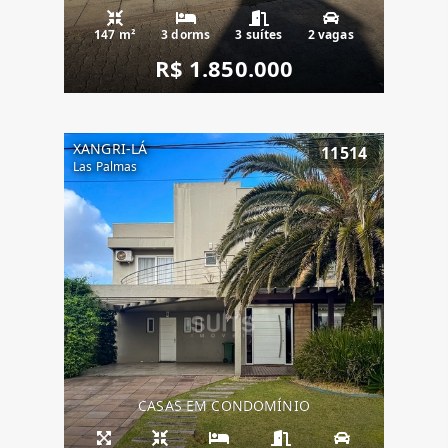
147 m²
3 dorms
3 suítes
2 vagas
R$ 1.850.000
XANGRI-LÁ
11514
Las Palmas
CASAS EM CONDOMÍNIO