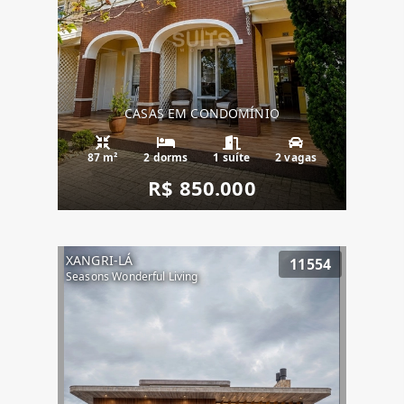
CASAS EM CONDOMÍNIO
87 m²
2 dorms
1 suíte
2 vagas
R$ 850.000
XANGRI-LÁ
11554
Seasons Wonderful Living