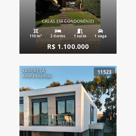
CASAS EM CONDOMÍNIO
110 m²
2 dorms
1 suíte
1 vaga
R$ 1.100.000
XANGRI-LÁ
11523
Amaná Atlântida