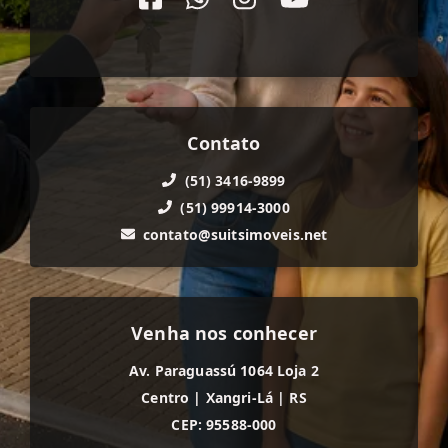
Contato
(51) 3416-9899
(51) 99914-3000
contato@suitsimoveis.net
Venha nos conhecer
Av. Paraguassú 1064 Loja 2
Centro
|
Xangri-Lá
|
RS
CEP: 95588-000