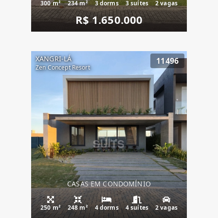
300 m²
234 m²
3 dorms
3 suítes
2 vagas
R$ 1.650.000
XANGRI-LÁ
11496
Zen Concept Resort
CASAS EM CONDOMÍNIO
250 m²
248 m²
4 dorms
4 suítes
2 vagas