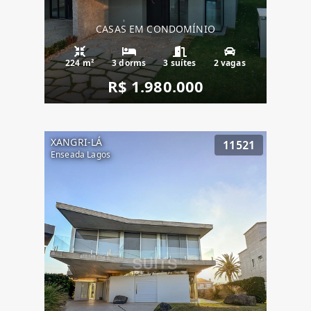
CASAS EM CONDOMÍNIO
224 m²
3 dorms
3 suítes
2 vagas
R$ 1.980.000
XANGRI-LÁ
11521
Enseada Lagos