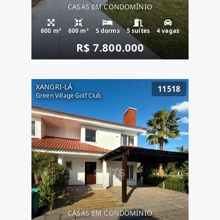
CASAS EM CONDOMÍNIO
600 m²
600 m²
5 dorms
5 suítes
4 vagas
R$ 7.800.000
XANGRI-LÁ
11518
Green Village Golf Club
CASAS EM CONDOMÍNIO