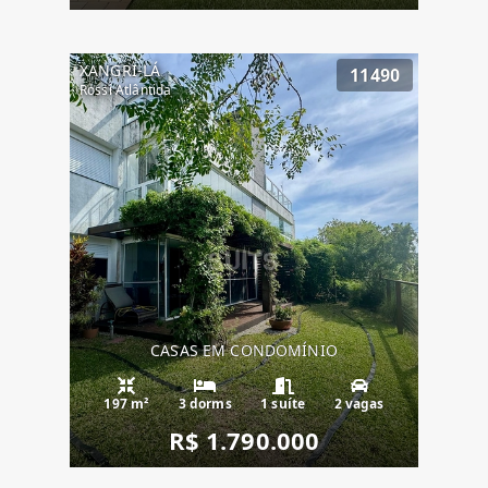
XANGRI-LÁ
11490
Rossi Atlântida
CASAS EM CONDOMÍNIO
197 m²
3 dorms
1 suíte
2 vagas
R$ 1.790.000