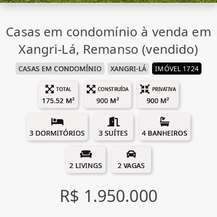
Casas em condomínio à venda em
Xangri-Lá, Remanso (vendido)
CASAS EM CONDOMÍNIO
XANGRI-LÁ
IMÓVEL 1724
TOTAL
CONSTRUÍDA
PRIVATIVA
175.52 M²
900 M²
900 M²
3 DORMITÓRIOS
3 SUÍTES
4 BANHEIROS
2 LIVINGS
2 VAGAS
R$ 1.950.000