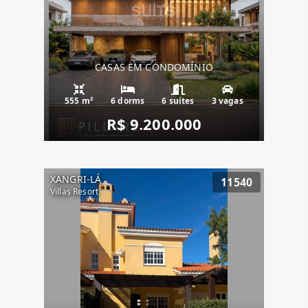
CASAS EM CONDOMÍNIO
555 m²
6 dorms
6 suítes
3 vagas
R$ 9.200.000
XANGRI-LÁ
11540
Villas Resort