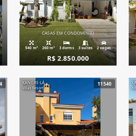
CASAS EM CONDOMÍNIO
540 m²
260 m²
3 dorms
3 suítes
2 vagas
R$ 2.850.000
XANGRI-LÁ
X
4
11540
Villas Resort
Am