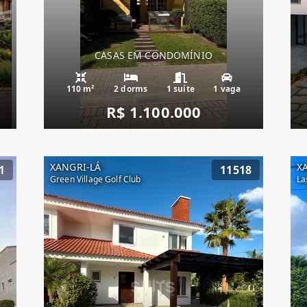
CASAS EM CONDOMÍNIO
110 m²
2 dorms
1 suíte
1 vaga
R$ 1.100.000
XANGRI-LÁ
X
1
11518
Green Village Golf Club
La