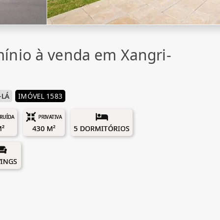
ínio à venda em Xangri-
-LÁ
IMÓVEL 1583
RUÍDA
PRIVATIVA
M²
430 M²
5 DORMITÓRIOS
VINGS