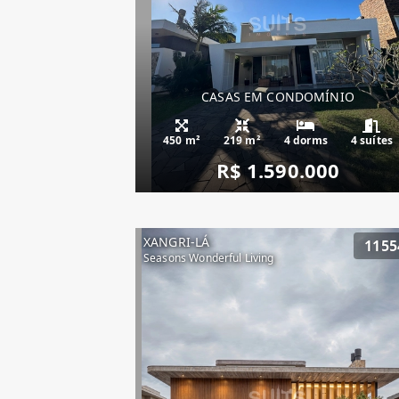
CASAS EM CONDOMÍNIO
450 m²
219 m²
4 dorms
4 suítes
R$ 1.590.000
XANGRI-LÁ
1155
Seasons Wonderful Living