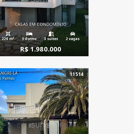
CASAS EM CONDOMÍNIO
224 m²
3 dorms
3 suítes
2 vagas
R$ 1.980.000
ANGRI-LÁ
11514
s Palmas