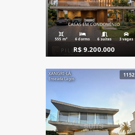
CASAS EM CONDOMÍNIO
555 m²
6 dorms
6 suítes
3 vagas
R$ 9.200.000
XANGRI-LÁ
1152
Enseada Lagos