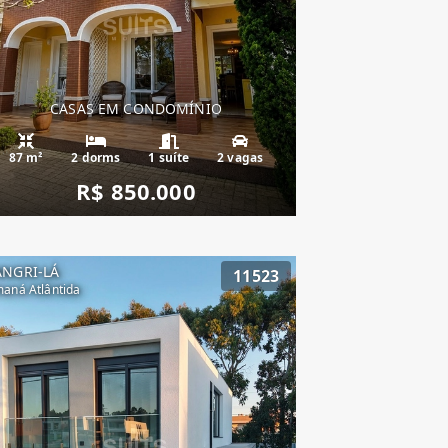
CASAS EM CONDOMÍNIO
87 m²
2 dorms
1 suíte
2 vagas
R$ 850.000
ANGRI-LÁ
11523
aná Atlântida