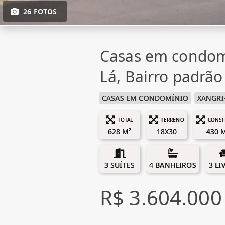
26 FOTOS
Casas em condom
Lá, Bairro padrão
CASAS EM CONDOMÍNIO
XANGRI
TOTAL
TERRENO
CONST
628 M²
18X30
430 
3 SUÍTES
4 BANHEIROS
3 LI
R$ 3.604.000