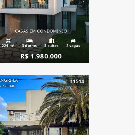
CASAS EM CONDOMÍNIO
224 m²
3 dorms
3 suítes
2 vagas
R$ 1.980.000
ANGRI-LÁ
11514
s Palmas