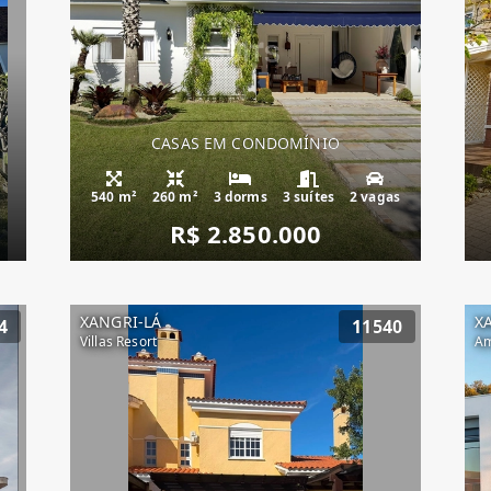
CASAS EM CONDOMÍNIO
540 m²
260 m²
3 dorms
3 suítes
2 vagas
R$ 2.850.000
XANGRI-LÁ
X
4
11540
Villas Resort
Am