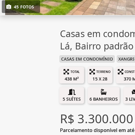
45 FOTOS
Casas em condom
Lá, Bairro padrão
CASAS EM CONDOMÍNIO
XANGRI
TOTAL
TERRENO
CONST
438 M²
15 X 28
370 
5 SUÍTES
6 BANHEIROS
3 LI
R$ 3.300.000
Parcelamento disponível em até