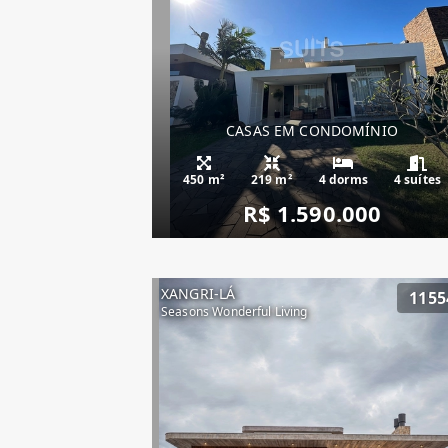
CASAS EM CONDOMÍNIO
450 m²
219 m²
4 dorms
4 suítes
R$ 1.590.000
XANGRI-LÁ
1155
Seasons Wonderful Living