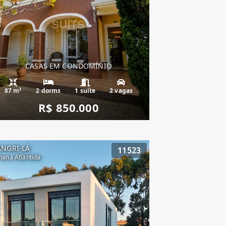
CASAS EM CONDOMÍNIO
87 m²
2 dorms
1 suíte
2 vagas
R$ 850.000
ANGRI-LÁ
11523
aná Atlântida