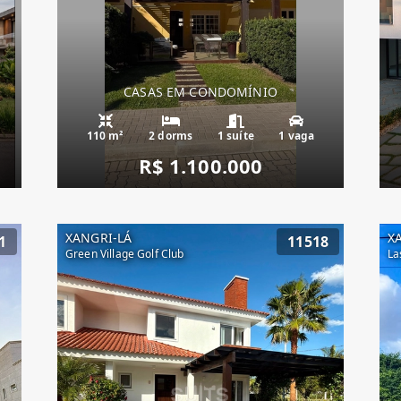
CASAS EM CONDOMÍNIO
110 m²
2 dorms
1 suíte
1 vaga
R$ 1.100.000
XANGRI-LÁ
X
1
11518
Green Village Golf Club
La