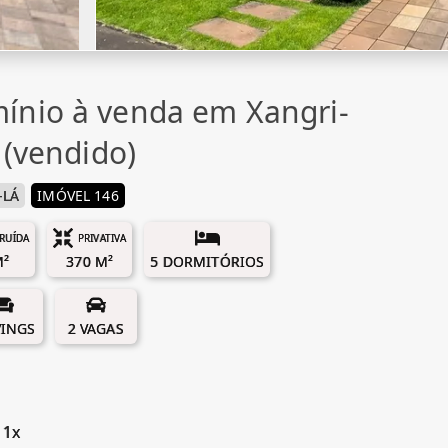
ínio à venda em Xangri-
 (vendido)
-LÁ
IMÓVEL 146
RUÍDA
PRIVATIVA
M²
370 M²
5 DORMITÓRIOS
VINGS
2 VAGAS
 1x