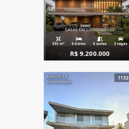
CASAS EM CONDOMÍNIO
555 m²
6 dorms
6 suítes
3 vagas
R$ 9.200.000
XANGRI-LÁ
1152
Enseada Lagos