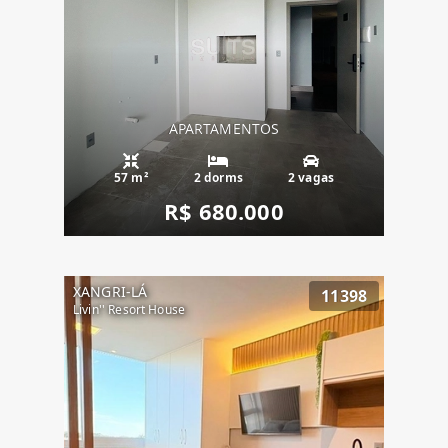
APARTAMENTOS
57 m²
2 dorms
2 vagas
R$ 680.000
XANGRI-LÁ
11398
Livin'' Resort House