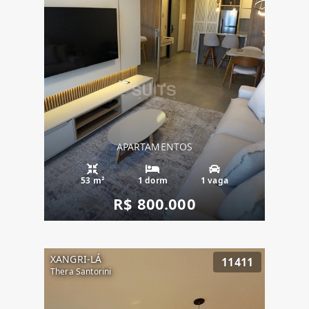
APARTAMENTOS
53 m²
1 dorm
1 vaga
R$ 800.000
XANGRI-LÁ
11411
Thera Santorini