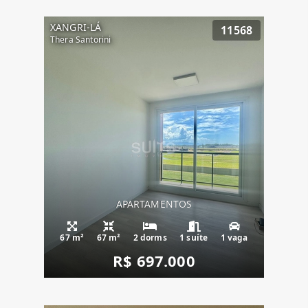
XANGRI-LÁ
11568
Thera Santorini
APARTAMENTOS
67 m²
67 m²
2 dorms
1 suíte
1 vaga
R$ 697.000