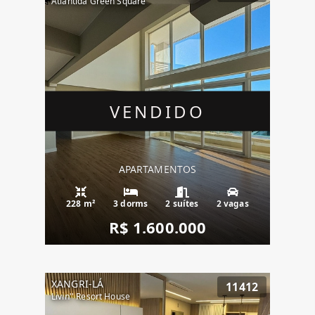
Atlântida Green Square
VENDIDO
APARTAMENTOS
228 m²
3 dorms
2 suítes
2 vagas
R$ 1.600.000
XANGRI-LÁ
11412
Livin'' Resort House