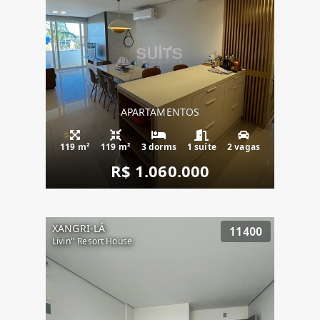
APARTAMENTOS
119 m²
119 m²
3 dorms
1 suíte
2 vagas
R$ 1.060.000
XANGRI-LÁ
11400
Livin'' Resort House