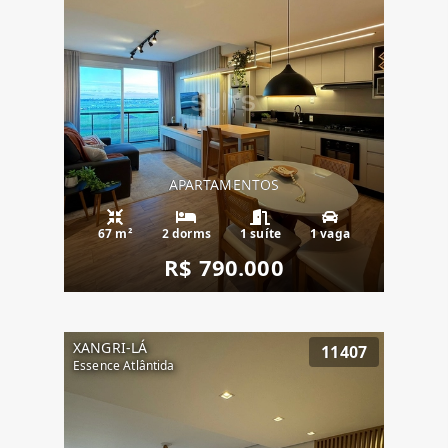
APARTAMENTOS
67 m²
2 dorms
1 suíte
1 vaga
R$ 790.000
XANGRI-LÁ
11407
Essence Atlântida