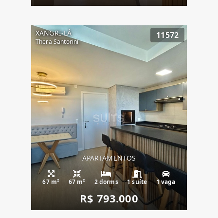
XANGRI-LÁ
11572
Thera Santorini
APARTAMENTOS
67 m²
67 m²
2 dorms
1 suíte
1 vaga
R$ 793.000