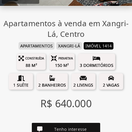
Apartamentos à venda em Xangri-
Lá, Centro
APARTAMENTOS
XANGRI-LÁ
IMÓVEL 1414
CONSTRUÍDA
PRIVATIVA
88 M²
150 M²
3 DORMITÓRIOS
1 SUÍTE
2 BANHEIROS
2 LIVINGS
2 VAGAS
R$ 640.000
Tenho interesse