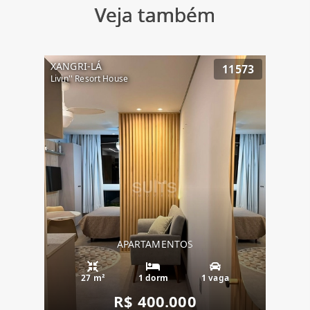
Veja também
XANGRI-LÁ
11573
Livin'' Resort House
APARTAMENTOS
27 m²
1 dorm
1 vaga
R$ 400.000