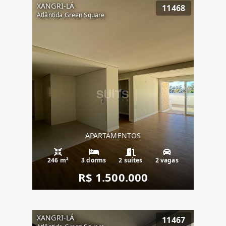
XANGRI-LÁ
11468
Atlântida Green Square
APARTAMENTOS
246 m²
3 dorms
2 suítes
2 vagas
R$ 1.500.000
XANGRI-LÁ
11467