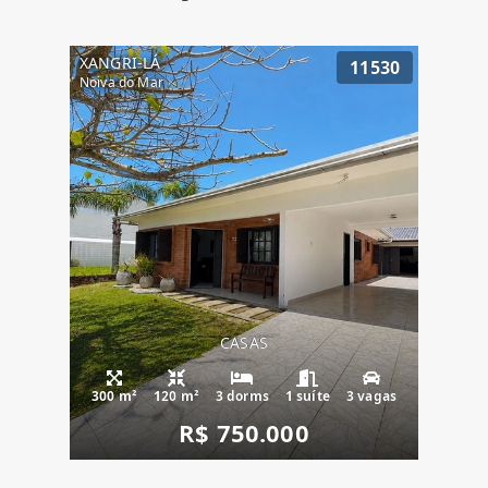
XANGRI-LÁ
11530
Noiva do Mar
CASAS
300 m²
120 m²
3 dorms
1 suíte
3 vagas
R$ 750.000