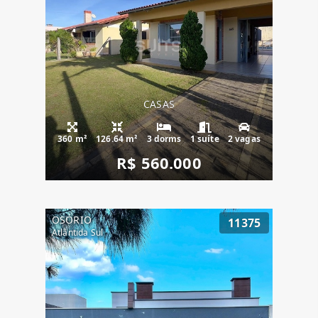
CASAS
360 m²
126.64 m²
3 dorms
1 suíte
2 vagas
R$ 560.000
OSÓRIO
11375
Atlântida Sul