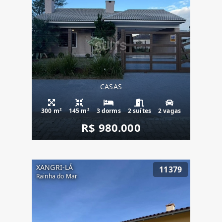
CASAS
300 m²
145 m²
3 dorms
2 suítes
2 vagas
R$ 980.000
XANGRI-LÁ
11379
Rainha do Mar