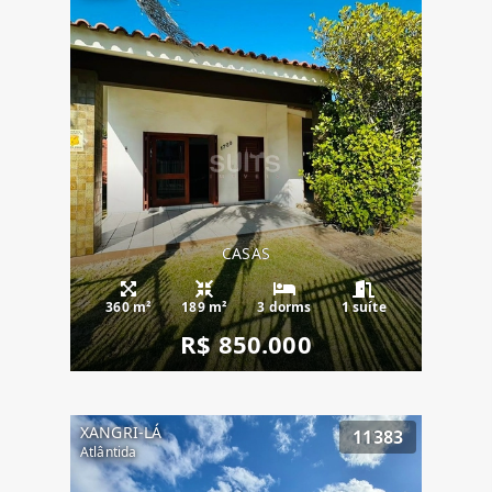
CASAS
360 m²
189 m²
3 dorms
1 suíte
R$ 850.000
XANGRI-LÁ
11383
Atlântida