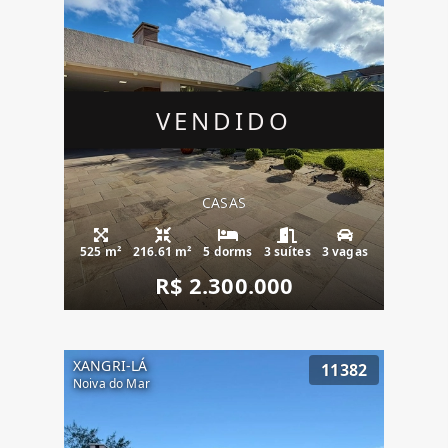
VENDIDO
CASAS
525 m²
216.61 m²
5 dorms
3 suítes
3 vagas
R$ 2.300.000
XANGRI-LÁ
11382
Noiva do Mar