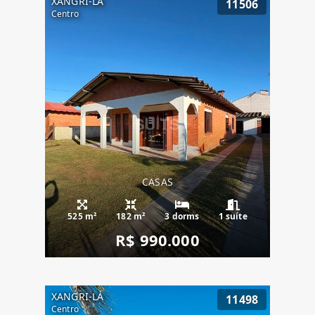
XANGRI-LÁ
11506
Centro
CASAS
525 m²
182 m²
3 dorms
1 suíte
R$ 990.000
XANGRI-LÁ
11498
Centro