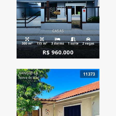
CASAS
300 m²
155 m²
3 dorms
1 suíte
2 vagas
R$ 960.000
XANGRI-LÁ
11373
Noiva do Mar