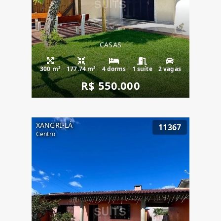
CASAS
300 m²
177.74 m²
4 dorms
1 suíte
2 vagas
R$ 550.000
XANGRI-LÁ
11367
Centro