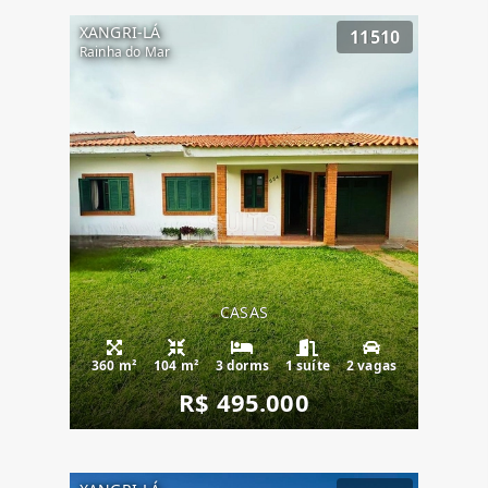
XANGRI-LÁ
11510
Rainha do Mar
CASAS
360 m²
104 m²
3 dorms
1 suíte
2 vagas
R$ 495.000