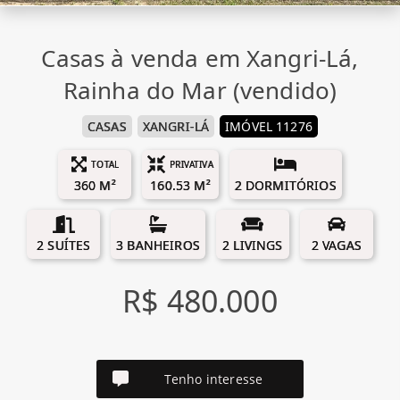
Casas à venda em Xangri-Lá,
Rainha do Mar (vendido)
CASAS
XANGRI-LÁ
IMÓVEL 11276
TOTAL
PRIVATIVA
360 M²
160.53 M²
2 DORMITÓRIOS
2 SUÍTES
3 BANHEIROS
2 LIVINGS
2 VAGAS
R$ 480.000
Tenho interesse