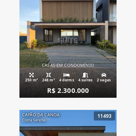
CASAS EM CONDOMÍNIO
250 m²
248 m²
4 dorms
4 suítes
2 vagas
R$ 2.300.000
CAPÃO DA CANOA
11493
Costa Serena