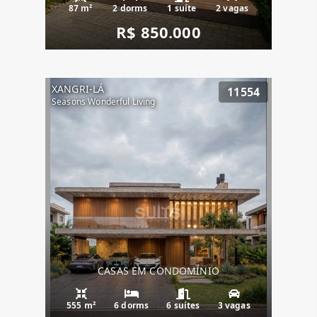
87 m²
2 dorms
1 suíte
2 vagas
R$ 850.000
XANGRI-LÁ
11554
Seasons Wonderful Living
CASAS EM CONDOMÍNIO
555 m²
6 dorms
6 suítes
3 vagas