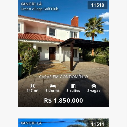
XANGRI-LÁ
11518
Green Village Golf Club
CASAS EM CONDOMÍNIO
147 m²
3 dorms
3 suítes
2 vagas
R$ 1.850.000
XANGRI-LÁ
11514