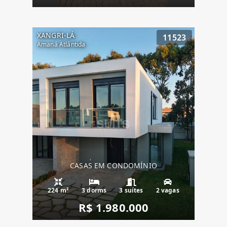
XANGRI-LÁ
11523
Amaná Atlântida
CASAS EM CONDOMÍNIO
224 m²
3 dorms
3 suítes
2 vagas
R$ 1.980.000