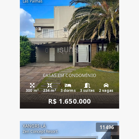
Las Palmas
CASAS EM CONDOMÍNIO
300 m²
234 m²
3 dorms
3 suítes
2 vagas
R$ 1.650.000
XANGRI-LÁ
11496
Zen Concept Resort