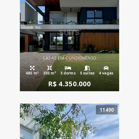
CASAS EM CONDOMÍNIO
480 m²
350 m²
5 dorms
5 suítes
4 vagas
R$ 4.350.000
XANGRI-LÁ
11490
Rossi Atlântida