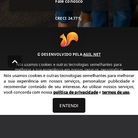
Fale conosco
CRECI
24.771j
© DESENVOLVIDO PELA
AGIL.NET
Nós usamos cookies e outras tecnologias semelhantes para
melhorar a sua experiência em nossos serviços, personalizar
publicidade e recomendar conteúdo de seu interesse. Ao utilizar
Nós usamos cookies e outras tecnologias semelhantes para melhorar
nossos serviços, você concorda com nossa política de privacidade e
a sua experiência em nossos serviços, personalizar publicidade e
termos de uso.
recomendar conteúdo de seu interesse. Ao utilizar nossos serviços,
você concorda com nossa
política de privacidade
e
termos de uso
.
Política de Privacidade
Termos de uso
ENTENDI