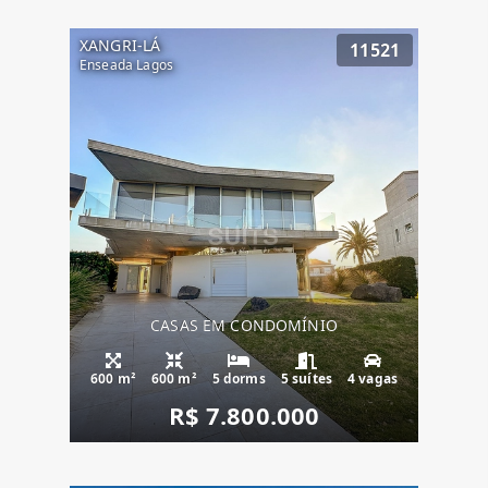
XANGRI-LÁ
11521
Enseada Lagos
CASAS EM CONDOMÍNIO
600 m²
600 m²
5 dorms
5 suítes
4 vagas
R$ 7.800.000