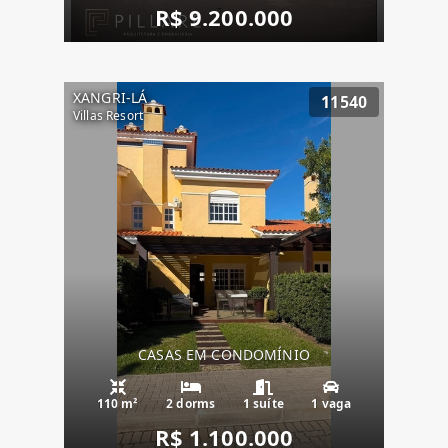
R$ 9.200.000
XANGRI-LÁ
11540
Villas Resort
CASAS EM CONDOMÍNIO
110 m²
2 dorms
1 suíte
1 vaga
R$ 1.100.000