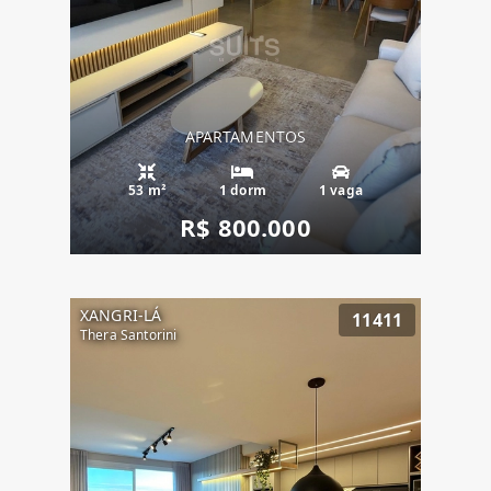
APARTAMENTOS
53 m²
1 dorm
1 vaga
R$ 800.000
XANGRI-LÁ
11411
Thera Santorini