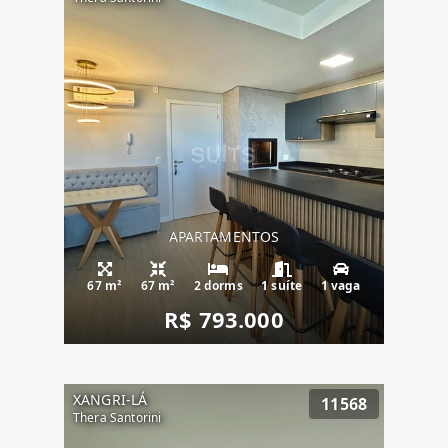
APARTAMENTOS
67 m²
67 m²
2 dorms
1 suíte
1 vaga
R$ 793.000
XANGRI-LÁ
11568
Thera Santorini