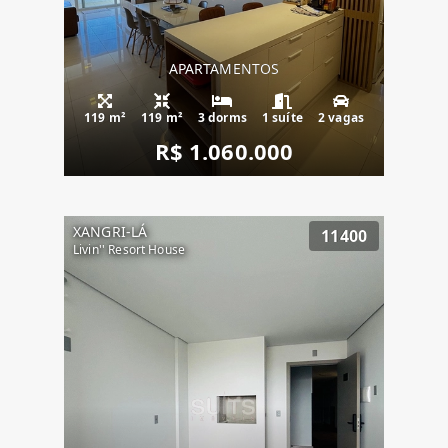
APARTAMENTOS
119 m²
119 m²
3 dorms
1 suíte
2 vagas
R$ 1.060.000
XANGRI-LÁ
11400
Livin'' Resort House