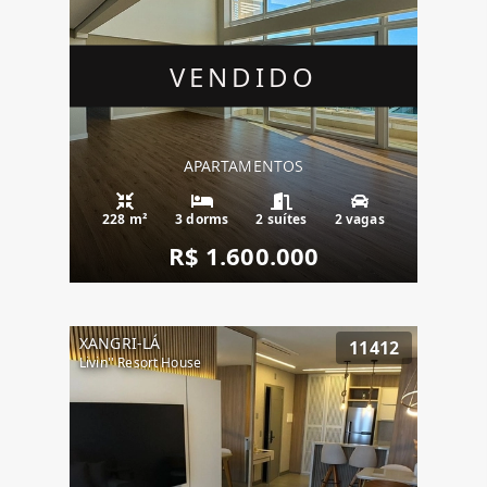
VENDIDO
APARTAMENTOS
228 m²
3 dorms
2 suítes
2 vagas
R$ 1.600.000
XANGRI-LÁ
11412
Livin'' Resort House