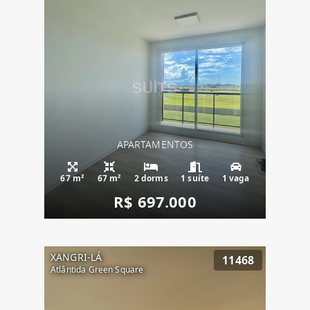
APARTAMENTOS
67 m²
67 m²
2 dorms
1 suíte
1 vaga
R$ 697.000
XANGRI-LÁ
11468
Atlântida Green Square