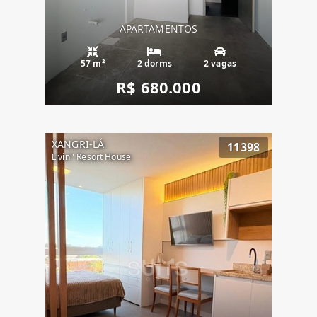
APARTAMENTOS
57 m²
2 dorms
2 vagas
R$ 680.000
XANGRI-LÁ
11398
Livin'' Resort House