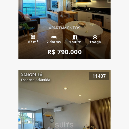
APARTAMENTOS
67 m²
2 dorms
1 suíte
1 vaga
R$ 790.000
XANGRI-LÁ
11407
Essence Atlântida