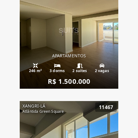
APARTAMENTOS
246 m²
3 dorms
2 suítes
2 vagas
R$ 1.500.000
XANGRI-LÁ
11467
Atlântida Green Square