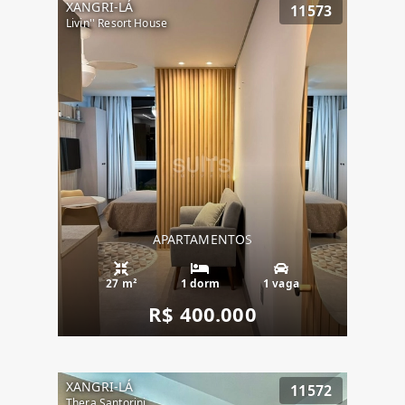
XANGRI-LÁ
11573
Livin'' Resort House
APARTAMENTOS
27 m²
1 dorm
1 vaga
R$ 400.000
XANGRI-LÁ
11572
Thera Santorini