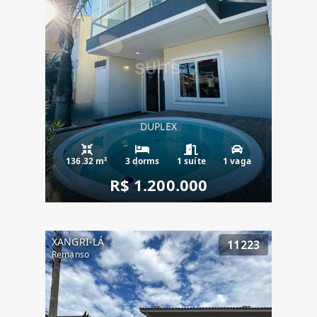
DUPLEX
136.32 m²
3 dorms
1 suíte
1 vaga
R$ 1.200.000
XANGRI-LÁ
11223
Remanso