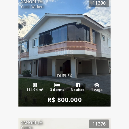
XANGRI-LÁ
11390
Cond. Wickert
DUPLEX
114.94 m²
3 dorms
3 suítes
1 vaga
R$ 800.000
XANGRI-LÁ
11376
Centro