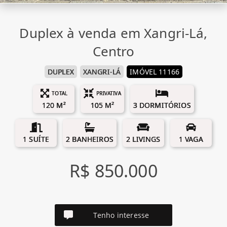
Duplex à venda em Xangri-Lá,
Centro
DUPLEX
XANGRI-LÁ
IMÓVEL 11166
TOTAL
PRIVATIVA
120 M²
105 M²
3 DORMITÓRIOS
1 SUÍTE
2 BANHEIROS
2 LIVINGS
1 VAGA
R$ 850.000
Tenho interesse