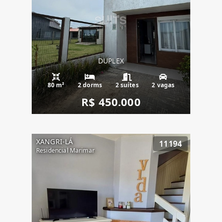
DUPLEX
80 m²
2 dorms
2 suítes
2 vagas
R$ 450.000
XANGRI-LÁ
11194
Residencial Marimar