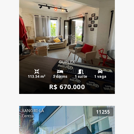
DUPLEX
113.54 m²
3 dorms
1 suíte
1 vaga
R$ 670.000
XANGRI-LÁ
11255
Centro