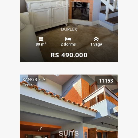
DUPLEX
80 m²
2 dorms
1 vaga
R$ 490.000
XANGRI-LÁ
11153
Centro