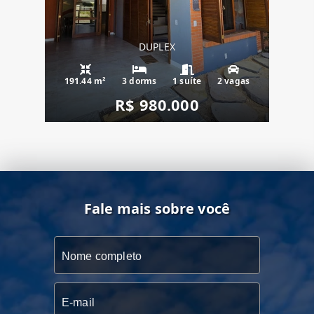
DUPLEX
191.44 m²
3 dorms
1 suíte
2 vagas
R$ 980.000
Fale mais sobre você