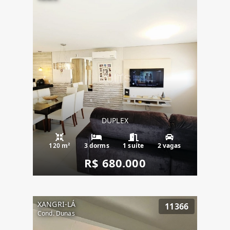
DUPLEX
120 m²
3 dorms
1 suíte
2 vagas
R$ 680.000
XANGRI-LÁ
11366
Cond. Dunas