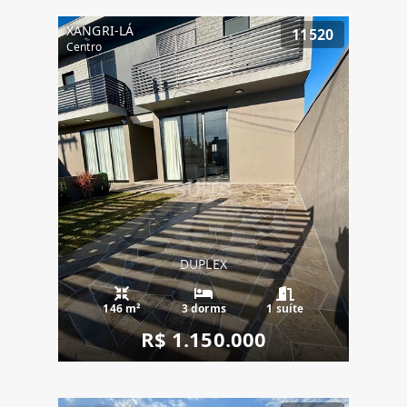
XANGRI-LÁ
11520
Centro
DUPLEX
146 m²
3 dorms
1 suíte
R$ 1.150.000