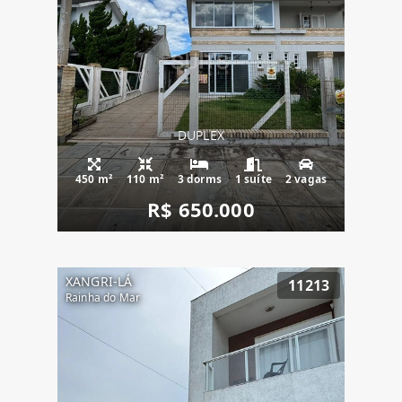
DUPLEX
450 m²
110 m²
3 dorms
1 suíte
2 vagas
R$ 650.000
XANGRI-LÁ
11213
Rainha do Mar