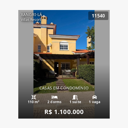
XANGRI-LÁ
11540
Villas Resort
CASAS EM CONDOMÍNIO
110 m²
2 dorms
1 suíte
1 vaga
R$ 1.100.000