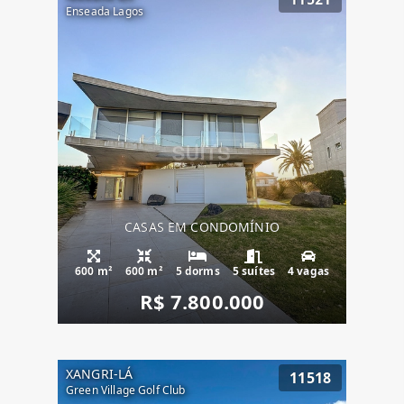
Enseada Lagos
CASAS EM CONDOMÍNIO
600 m²
600 m²
5 dorms
5 suítes
4 vagas
R$ 7.800.000
XANGRI-LÁ
11518
Green Village Golf Club