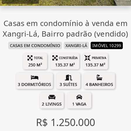
Casas em condomínio à venda em
Xangri-Lá, Bairro padrão (vendido)
CASAS EM CONDOMÍNIO
XANGRI-LÁ
IMÓVEL 10299
TOTAL
CONSTRUÍDA
PRIVATIVA
250 M²
135.37 M²
135.37 M²
3 DORMITÓRIOS
3 SUÍTES
4 BANHEIROS
2 LIVINGS
1 VAGA
R$ 1.250.000