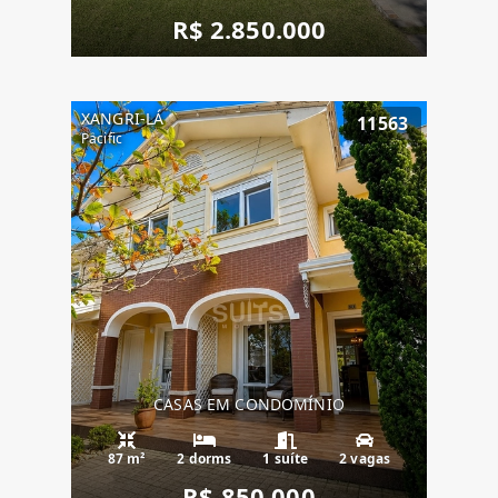
R$ 2.850.000
XANGRI-LÁ
11563
Pacific
CASAS EM CONDOMÍNIO
87 m²
2 dorms
1 suíte
2 vagas
R$ 850.000