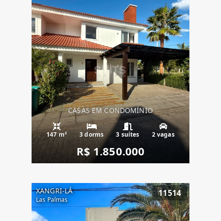
CASAS EM CONDOMÍNIO
147 m²
3 dorms
3 suítes
2 vagas
R$ 1.850.000
XANGRI-LÁ
11514
Las Palmas