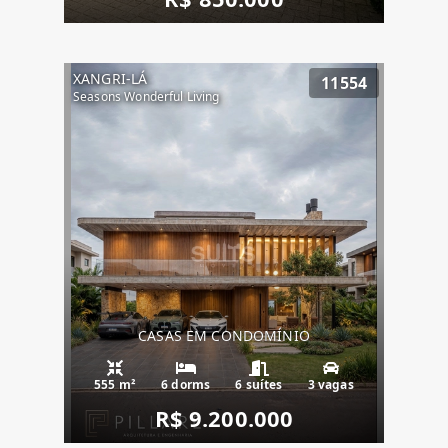
XANGRI-LÁ
11554
Seasons Wonderful Living
CASAS EM CONDOMÍNIO
555 m²
6 dorms
6 suítes
3 vagas
R$ 9.200.000