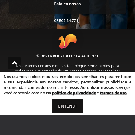
Fale conosco
CRECI
24.771j
© DESENVOLVIDO PELA
AGIL.NET
Nós usamos cookies e outras tecnologias semelhantes para
melhorar a sua experiência em nossos serviços, personalizar
publicidade e recomendar conteúdo de seu interesse. Ao utilizar
Nós usamos cookies e outras tecnologias semelhantes para melhorar
nossos serviços, você concorda com nossa política de privacidade e
a sua experiência em nossos serviços, personalizar publicidade e
termos de uso.
recomendar conteúdo de seu interesse. Ao utilizar nossos serviços,
você concorda com nossa
política de privacidade
e
termos de uso
.
Política de Privacidade
Termos de uso
ENTENDI