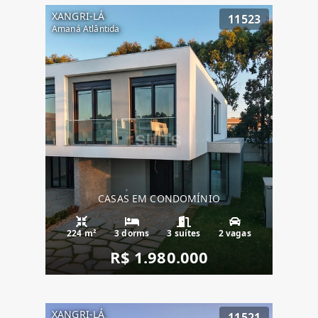
XANGRI-LÁ
11523
Amaná Atlântida
CASAS EM CONDOMÍNIO
224 m²
3 dorms
3 suítes
2 vagas
R$ 1.980.000
XANGRI-LÁ
11521