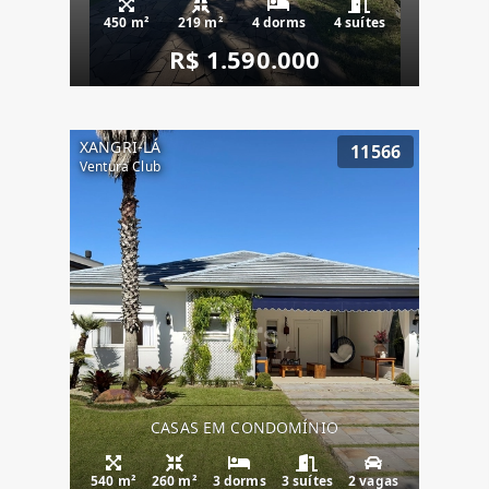
450 m²
219 m²
4 dorms
4 suítes
R$ 1.590.000
XANGRI-LÁ
11566
Ventura Club
CASAS EM CONDOMÍNIO
540 m²
260 m²
3 dorms
3 suítes
2 vagas