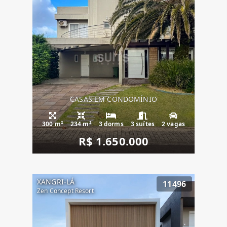
CASAS EM CONDOMÍNIO
300 m²
234 m²
3 dorms
3 suítes
2 vagas
R$ 1.650.000
XANGRI-LÁ
11496
Zen Concept Resort