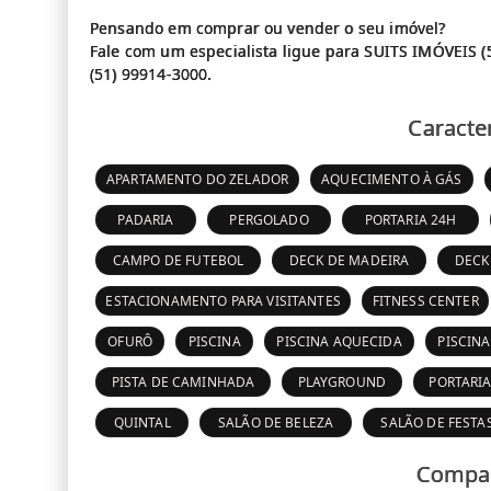
Pensando em comprar ou vender o seu imóvel?
Fale com um especialista ligue para SUITS IMÓVEIS (
Caracter
APARTAMENTO DO ZELADOR
AQUECIMENTO À GÁS
PADARIA
PERGOLADO
PORTARIA 24H
CAMPO DE FUTEBOL
DECK DE MADEIRA
DECK
ESTACIONAMENTO PARA VISITANTES
FITNESS CENTER
OFURÔ
PISCINA
PISCINA AQUECIDA
PISCIN
PISTA DE CAMINHADA
PLAYGROUND
PORTARI
QUINTAL
SALÃO DE BELEZA
SALÃO DE FESTA
Compar