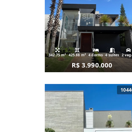
342.75 m²
425.88 m²
4 dorms
4 suítes
2 vag
R$ 3.990.000
1044