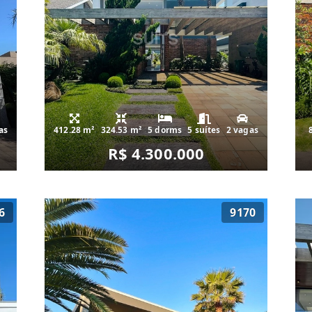
as
412.28 m²
324.53 m²
5 dorms
5 suítes
2 vagas
R$ 4.300.000
6
9170