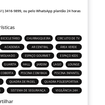
51) 3416-9899, ou pelo WhatsApp plantão 24 horas
ísticas
BICICLETÁRIO
CHURRASQUEIRA
CIRCUITO DE TV
ACADEMIA
AR CENTRAL
ÁREA VERDE
 MOLHADO
ESPAÇO GOURMET
ESPAÇO KIDS
GUARITA
HALL
JARDIM
LAGO
LOUNGE
A COBERTA
PISCINA COM RAIA
PISCINA INFANTIL
A
QUADRA DE PADEL
QUADRA POLIESPORTIVA
S
SISTEMA DE SEGURANÇA
VIGILÂNCIA 24H
tilhar