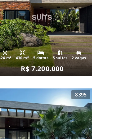
824 m²
430 m²
5 dorms
5 suítes
2 vagas
R$ 7.200.000
8395