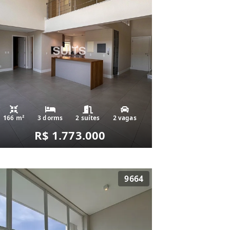
166 m²
3 dorms
2 suítes
2 vagas
R$ 1.773.000
9664