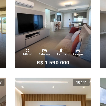
140 m²
3 dorms
1 suíte
2 vagas
R$ 1.590.000
7
10441