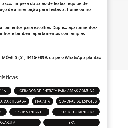
rrasco, limpeza do salão de festas, equipe de
rviço de alimentação para festas at home ou no
artamentos para escolher. Duplex, apartamentos-
amanhos e também apartamentos com amplas
 IMÓVEIS (51) 3416-9899, ou pelo WhatsApp plantão
ísticas
LIA
GERADOR DE ENERGIA PARA ÁREAS COMUNS
ÇA DA CHEGADA
PRAINHA
QUADRAS DE ESPOTES
A
PISCINA INFANTIL
PISTA DE CAMINHADA
SOLARIUM
SPA