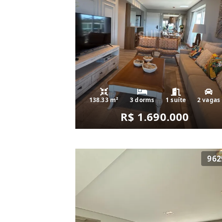
138.33 m²
3 dorms
1 suíte
2 vagas
R$ 1.690.000
962