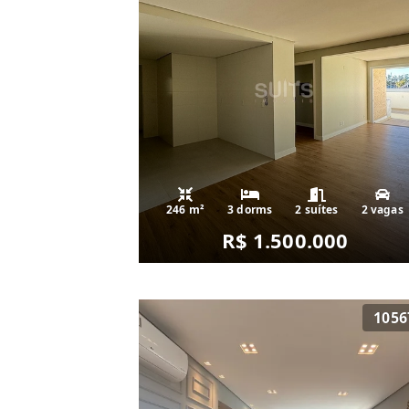
246 m²
3 dorms
2 suítes
2 vagas
R$ 1.500.000
1056