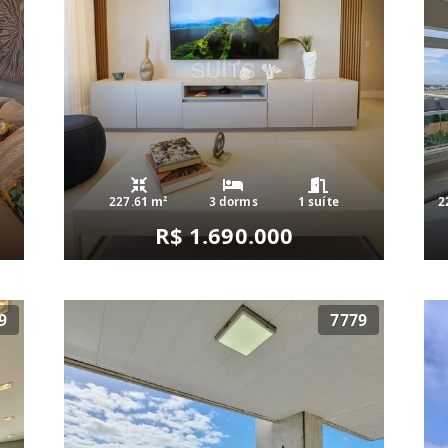
227.61 m²
3 dorms
1 suíte
2
R$ 1.690.000
9
7779