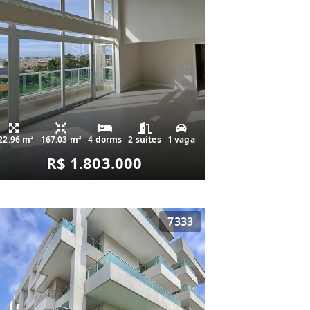
22.96 m²
167.03 m²
4 dorms
2 suítes
1 vaga
R$ 1.803.000
7333