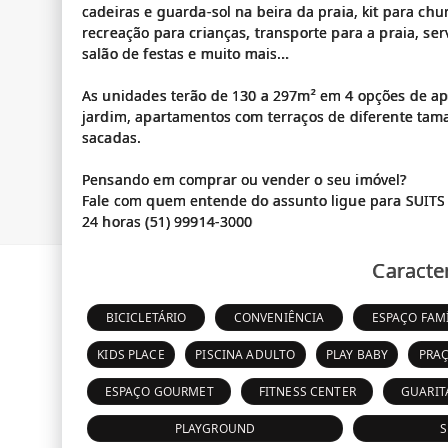
cadeiras e guarda-sol na beira da praia, kit para chu
recreação para crianças, transporte para a praia, se
salão de festas e muito mais...
As unidades terão de 130 a 297m² em 4 opções de ap
jardim, apartamentos com terraços de diferente t
sacadas.
Pensando em comprar ou vender o seu imóvel?
Fale com quem entende do assunto ligue para SUITS
Caracter
BICICLETÁRIO
CONVENIÊNCIA
ESPAÇO FAMÍ
KIDS PLACE
PISCINA ADULTO
PLAY BABY
PRA
ESPAÇO GOURMET
FITNESS CENTER
GUARIT
PLAYGROUND